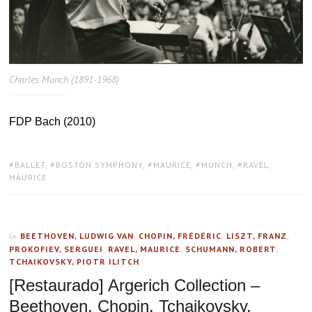
Charles Munch (1891-1968)
FDP Bach (2010)
TAGS:
BALLET
,
BOSTON SYMPHONY
,
MAURICE
,
MUNCH
,
RAVEL,
MAURICE
BEETHOVEN, LUDWIG VAN
,
CHOPIN, FRÉDÉRIC
,
LISZT, FRANZ
,
In
PROKOFIEV, SERGUEI
,
RAVEL, MAURICE
,
SCHUMANN, ROBERT
,
TCHAIKOVSKY, PIOTR ILITCH
[Restaurado] Argerich Collection –
Beethoven, Chopin, Tchaikovsky,