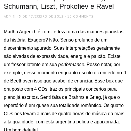
Schumann, Liszt, Prokofiev e Ravel
AUTHOR
POSTED
ADMIN
5 DE FEVEREIRO DE 2012
13 COMMENTS
ON
Martha Argerich é com certeza uma das maiores pianistas
da história. Exagero? Não. Senso profundo de um
discernimento apurado. Suas interpretações geralmente
são eivadas de expressividade, energia e paixão. Existe
um frescor latente em sua
performance
. Posso notar, por
exemplo, nesse momento enquanto escuto o concerto no. 1
de Beethoven isso que acabei de enunciar. Esse box que
ora posto com 4 CDs, traz os principais concertos para
piano já escritos. Senti falta de Brahms e Grieg, já que o
repertório é em quase sua totalidade romântico. Os quatro
CDs nos levam a mais de quatro horas de música da mais
alta qualidade, com esta argentina polida e apaixonada.
Um bom deleite!