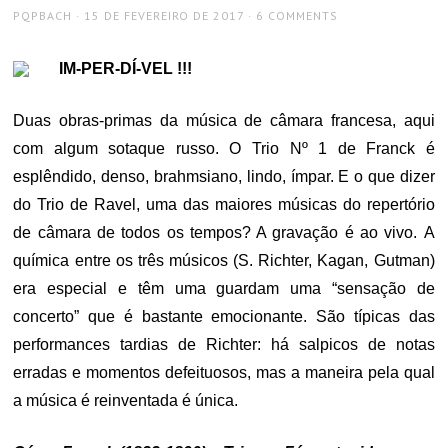
AUTHOR
POSTED
PQPBACH
15 DE FEVEREIRO DE 2017
6 COMMENTS
ON
IM-PER-DÍ-VEL !!!
Duas obras-primas da música de câmara francesa, aqui
com algum sotaque russo. O Trio Nº 1 de Franck é
esplêndido, denso, brahmsiano, lindo, ímpar. E o que dizer
do Trio de Ravel, uma das maiores músicas do repertório
de câmara de todos os tempos? A gravação é ao vivo. A
química entre os três músicos (S. Richter, Kagan, Gutman)
era especial e têm uma guardam uma “sensação de
concerto” que é bastante emocionante. São típicas das
performances tardias de Richter: há salpicos de notas
erradas e momentos defeituosos, mas a maneira pela qual
a música é reinventada é única.