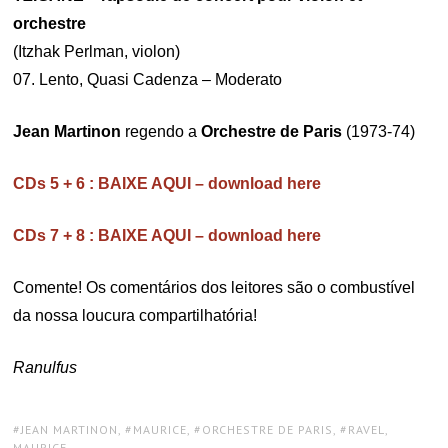
orchestre
(Itzhak Perlman, violon)
07. Lento, Quasi Cadenza – Moderato
Jean Martinon
regendo a
Orchestre de Paris
(1973-74)
CDs 5 + 6 : BAIXE AQUI – download here
CDs 7 + 8 : BAIXE AQUI – download here
Comente! Os comentários dos leitores são o combustível
da nossa loucura compartilhatória!
Ranulfus
TAGS:
JEAN MARTINON
,
MAURICE
,
ORCHESTRE DE PARIS
,
RAVEL,
MAURICE