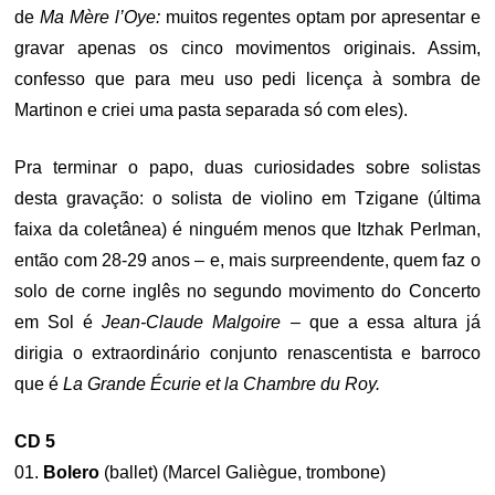
de
Ma Mère l’Oye:
muitos regentes optam por apresentar e
gravar apenas os cinco movimentos originais. Assim,
confesso que para meu uso pedi licença à sombra de
Martinon e criei uma pasta separada só com eles).
Pra terminar o papo, duas curiosidades sobre solistas
desta gravação: o solista de violino em Tzigane (última
faixa da coletânea) é ninguém menos que Itzhak Perlman,
então com 28-29 anos – e, mais surpreendente, quem faz o
solo de corne inglês no segundo movimento do Concerto
em Sol é
Jean-Claude Malgoire –
que a essa altura já
dirigia o extraordinário conjunto renascentista e barroco
que é
La Grande Écurie et la Chambre du Roy.
CD 5
01.
Bolero
(ballet) (Marcel Galiègue, trombone)