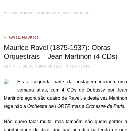
TAGS:
CÉSAR
,
FRANCK
,
MAURICE
,
RAVEL, MAURICE
RAVEL, MAURICE
In
Maurice Ravel (1875-1937): Obras
Orquestrais – Jean Martinon (4 CDs)
AUTHOR
POSTED
ADMIN
1 DE OUTUBRO DE 2016
9 COMMENTS
ON
Eis a segunda parte da postagem iniciada uma
semana atrás, com 4 CDs de Debussy por Jean
Martinon: agora são quatro de Ravel, e desta vez Martinon
rege não a
Orchestre de l’ORTF,
mas a
Orchestre de Paris.
Não quero falar muito, mas também não quero perder a
oportunidade de dizer que não acredito na lenda de que