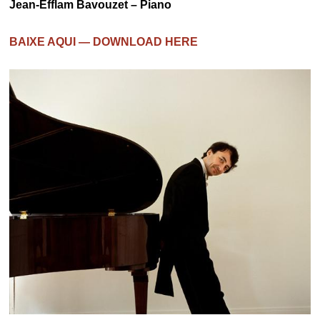
Jean-Efflam Bavouzet – Piano
BAIXE AQUI — DOWNLOAD HERE