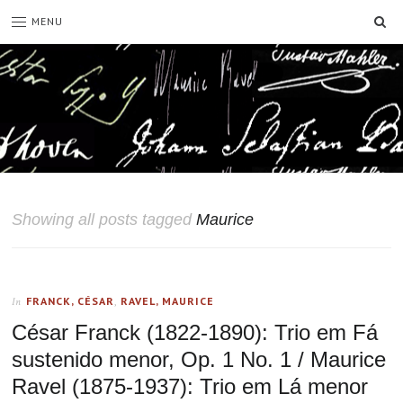
SE
MENU
Showing all posts tagged
Maurice
FRANCK, CÉSAR
,
RAVEL, MAURICE
In
César Franck (1822-1890): Trio em Fá
sustenido menor, Op. 1 No. 1 / Maurice
Ravel (1875-1937): Trio em Lá menor