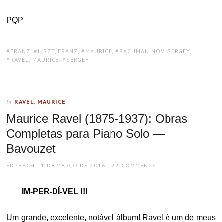
PQP
TAGS:
FRANZ
,
LISZT, FRANZ
,
MAURICE
,
RACHMANINOV, SERGEY
,
RAVEL, MAURICE
,
SERGEY
RAVEL, MAURICE
In
Maurice Ravel (1875-1937): Obras
Completas para Piano Solo —
Bavouzet
AUTHOR
POSTED
FDPBACH
1 DE MARÇO DE 2016
22 COMMENTS
ON
IM-PER-DÍ-VEL !!!
Um grande, excelente, notável álbum! Ravel é um de meus