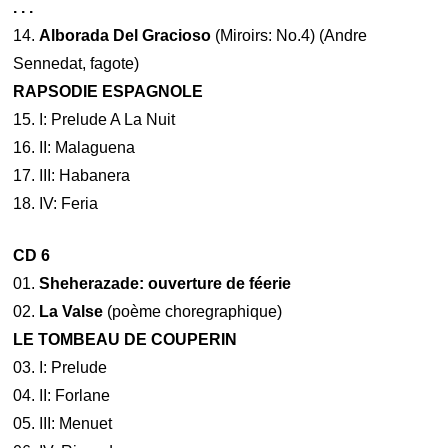
. . .
14.
Alborada Del Gracioso
(Miroirs: No.4) (Andre
Sennedat, fagote)
RAPSODIE ESPAGNOLE
15. I: Prelude A La Nuit
16. II: Malaguena
17. III: Habanera
18. IV: Feria
CD 6
01.
Sheherazade: ouverture de féerie
02.
La Valse
(poème choregraphique)
LE TOMBEAU DE COUPERIN
03. I: Prelude
04. II: Forlane
05. III: Menuet