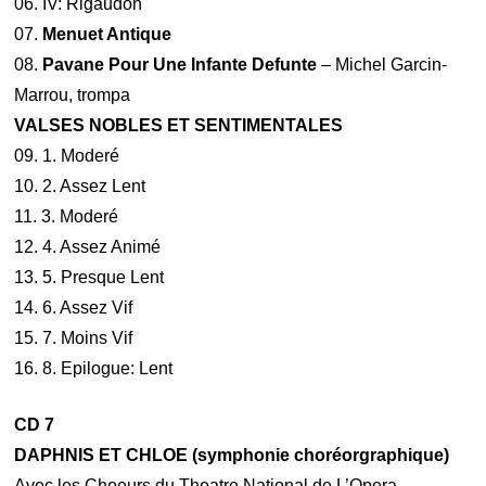
06. IV: Rigaudon
07.
Menuet Antique
08.
Pavane Pour Une Infante Defunte
– Michel Garcin-
Marrou, trompa
VALSES NOBLES ET SENTIMENTALES
09. 1. Moderé
10. 2. Assez Lent
11. 3. Moderé
12. 4. Assez Animé
13. 5. Presque Lent
14. 6. Assez Vif
15. 7. Moins Vif
16. 8. Epilogue: Lent
CD 7
DAPHNIS ET CHLOE (symphonie choréorgraphique)
Avec les Choeurs du Theatre National de L’Opera