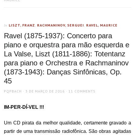
LISZT, FRANZ
,
RACHMANINOV, SERGUEI
,
RAVEL, MAURICE
In
Ravel (1875-1937): Concerto para
piano e orquestra para mão esquerda e
La Valse, Liszt (1811-1886): Totentanz
para piano e Orchestra e Rachmaninov
(1873-1943): Danças Sinfônicas, Op.
45
AUTHOR
POSTED
PQPBACH
3 DE MARÇO DE 2016
11 COMMENTS
ON
IM-PER-DÍ-VEL !!!
Um CD pirata da melhor qualidade, certamente gravado a
partir de uma transmissão radiofônica. São obras agitadas