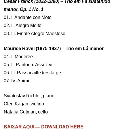
César Franck (1822-1890) – Trio em Fá sustenido
menor, Op. 1 No. 1
01. I. Andante con Moto
02. II. Alegro Molto
03. III. Finale Alegro Maestoso
Maurice Ravel (1875-1937) – Trio em Lá menor
04. I. Moderee
05. II. Pantoum Assez vif
06. III. Passacaille tres large
07. IV. Anime
Sviatoslav Richter, piano
Oleg Kagan, violino
Natalia Gutman, cello
BAIXAR AQUI — DOWNLOAD HERE