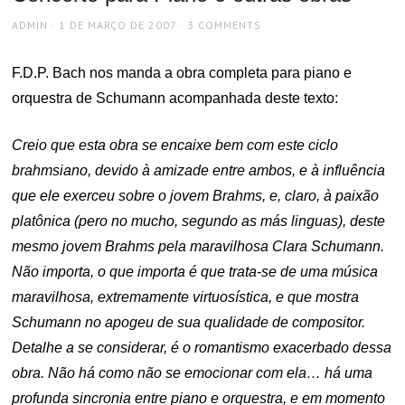
AUTHOR
POSTED
ADMIN
1 DE MARÇO DE 2007
3 COMMENTS
ON
F.D.P. Bach nos manda a obra completa para piano e
orquestra de Schumann acompanhada deste texto:
Creio que esta obra se encaixe bem com este ciclo
brahmsiano, devido à amizade entre ambos, e à influência
que ele exerceu sobre o jovem Brahms, e, claro, à paixão
platônica (pero no mucho, segundo as más linguas), deste
mesmo jovem Brahms pela maravilhosa Clara Schumann.
Não importa, o que importa é que trata-se de uma música
maravilhosa, extremamente virtuosística, e que mostra
Schumann no apogeu de sua qualidade de compositor.
Detalhe a se considerar, é o romantismo exacerbado dessa
obra. Não há como não se emocionar com ela… há uma
profunda sincronia entre piano e orquestra, e em momento