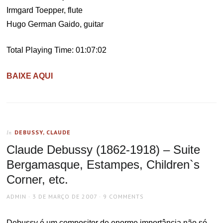
Irmgard Toepper, flute
Hugo German Gaido, guitar
Total Playing Time: 01:07:02
BAIXE AQUI
DEBUSSY, CLAUDE
In
Claude Debussy (1862-1918) – Suite
Bergamasque, Estampes, Children`s
Corner, etc.
AUTHOR
POSTED
ADMIN
3 DE MARÇO DE 2007
9 COMMENTS
ON
Debussy é um compositor de enorme importância não só