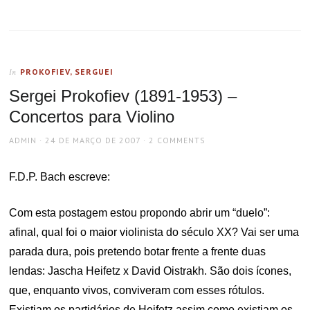
PROKOFIEV, SERGUEI
In
Sergei Prokofiev (1891-1953) –
Concertos para Violino
AUTHOR
POSTED
ADMIN
24 DE MARÇO DE 2007
2 COMMENTS
ON
F.D.P. Bach escreve:
Com esta postagem estou propondo abrir um “duelo”:
afinal, qual foi o maior violinista do século XX? Vai ser uma
parada dura, pois pretendo botar frente a frente duas
lendas: Jascha Heifetz x David Oistrakh. São dois ícones,
que, enquanto vivos, conviveram com esses rótulos.
Existiam os partidários de Heifetz assim como existiam os