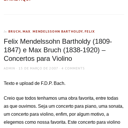
BRUCH, MAX
,
MENDELSSOHN BARTHOLDY, FELIX
In
Felix Mendelssohn Bartholdy (1809-
1847) e Max Bruch (1838-1920) –
Concertos para Violino
AUTHOR
POSTED
ADMIN
15 DE MARÇO DE 2007
4 COMMENTS
ON
Texto e upload de F.D.P. Bach.
Creio que todos tenhamos uma obra favorita, entre todas
as que ouvimos. Seja um concerto para piano, uma sonata,
um concerto para violino, enfim, por algum motivo, a
elegemos como nossa favorita. Este concerto para violino