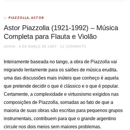
PIAZZOLLA, ASTOR
In
Astor Piazzolla (1921-1992) – Música
Completa para Flauta e Violão
AUTHOR
POSTED
ADMIN
4 DE MARÇO DE 2007
12 COMMENTS
ON
Inteiramente baseada no tango, a obra de Piazzolla vai
migrando lentamente para os salões de música erudita.
uma das discussões mais inúteis que conheço é aquela
que pretende decidir o que é clássico e o que é popular.
Certamente, a complexidade e virtuosismo exigidos nas
composições de Piazzolla, somadas ao fato de que a
maioria de suas obras são escritas para pequenos grupos
instrumentais, contribuem para que o grande argentino
circule nos dois meios sem maiores problemas.