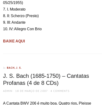
05/25/1955)
7. I. Moderato
8. II: Scherzo (Presto)
9. III: Andante
10. IV: Allegro Con Brio
BAIXE AQUI
BACH, J. S.
In
J. S. Bach (1685-1750) – Cantatas
Profanas (4 de 8 CDs)
AUTHOR
POSTED
ADMIN
18 DE MARÇO DE 2007
4 COMMENTS
ON
A Cantata BWV 206 é muito boa. Quatro rios, Pleisse