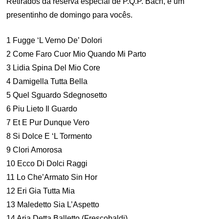
Retirados da reserva especial de P.Q.P. Bach, é um
presentinho de domingo para vocês.
1 Fugge ‘L Verno De’ Dolori
2 Come Faro Cuor Mio Quando Mi Parto
3 Lidia Spina Del Mio Core
4 Damigella Tutta Bella
5 Quel Sguardo Sdegnosetto
6 Piu Lieto Il Guardo
7 Et E Pur Dunque Vero
8 Si Dolce E ‘L Tormento
9 Clori Amorosa
10 Ecco Di Dolci Raggi
11 Lo Che’Armato Sin Hor
12 Eri Gia Tutta Mia
13 Maledetto Sia L’Aspetto
14 Aria Detta Balletto (Frescobaldi)