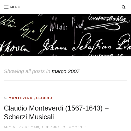
SE
MENU
Showing all posts in
março 2007
MONTEVERDI, CLAUDIO
In
Claudio Monteverdi (1567-1643) –
Scherzi Musicali
AUTHOR
POSTED
ADMIN
25 DE MARÇO DE 2007
9 COMMENTS