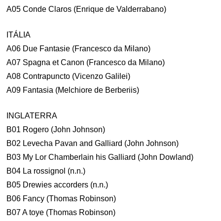
A05 Conde Claros (Enrique de Valderrabano)
ITÁLIA
A06 Due Fantasie (Francesco da Milano)
A07 Spagna et Canon (Francesco da Milano)
A08 Contrapuncto (Vicenzo Galilei)
A09 Fantasia (Melchiore de Berberiis)
INGLATERRA
B01 Rogero (John Johnson)
B02 Levecha Pavan and Galliard (John Johnson)
B03 My Lor Chamberlain his Galliard (John Dowland)
B04 La rossignol (n.n.)
B05 Drewies accorders (n.n.)
B06 Fancy (Thomas Robinson)
B07 A toye (Thomas Robinson)