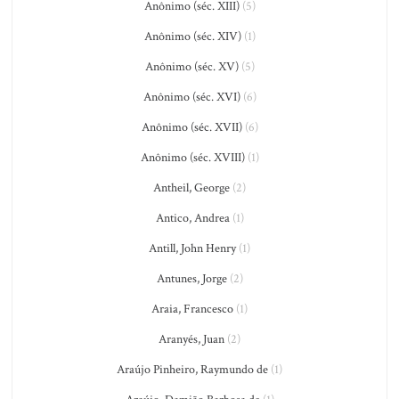
Anônimo (séc. XIII)
(5)
Anônimo (séc. XIV)
(1)
Anônimo (séc. XV)
(5)
Anônimo (séc. XVI)
(6)
Anônimo (séc. XVII)
(6)
Anônimo (séc. XVIII)
(1)
Antheil, George
(2)
Antico, Andrea
(1)
Antill, John Henry
(1)
Antunes, Jorge
(2)
Araia, Francesco
(1)
Aranyés, Juan
(2)
Araújo Pinheiro, Raymundo de
(1)