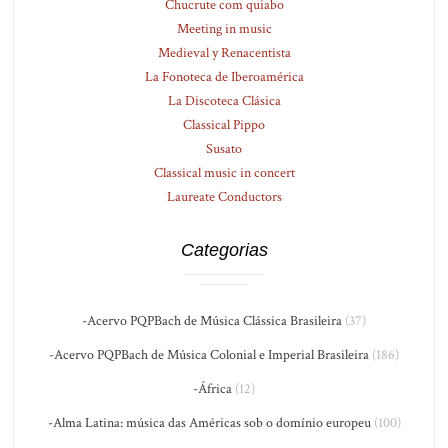
Chucrute com quiabo
Meeting in music
Medieval y Renacentista
La Fonoteca de Iberoamérica
La Discoteca Clásica
Classical Pippo
Susato
Classical music in concert
Laureate Conductors
Categorias
-Acervo PQPBach de Música Clássica Brasileira
(37)
-Acervo PQPBach de Música Colonial e Imperial Brasileira
(186)
-África
(12)
-Alma Latina: música das Américas sob o domínio europeu
(100)