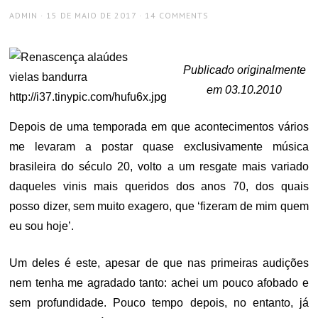
AUTHOR
POSTED
ADMIN
15 DE MAIO DE 2017
14 COMMENTS
ON
Publicado originalmente
em 03.10.2010
Depois de uma temporada em que acontecimentos vários
me levaram a postar quase exclusivamente música
brasileira do século 20, volto a um resgate mais variado
daqueles vinis mais queridos dos anos 70, dos quais
posso dizer, sem muito exagero, que ‘fizeram de mim quem
eu sou hoje’.
Um deles é este, apesar de que nas primeiras audições
nem tenha me agradado tanto: achei um pouco afobado e
sem profundidade. Pouco tempo depois, no entanto, já