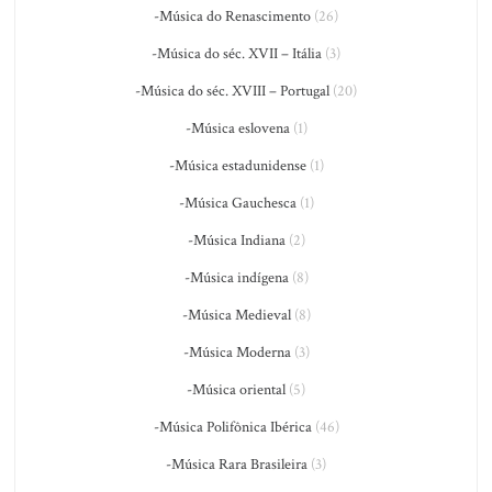
-Música do Renascimento
(26)
-Música do séc. XVII – Itália
(3)
-Música do séc. XVIII – Portugal
(20)
-Música eslovena
(1)
-Música estadunidense
(1)
-Música Gauchesca
(1)
-Música Indiana
(2)
-Música indígena
(8)
-Música Medieval
(8)
-Música Moderna
(3)
-Música oriental
(5)
-Música Polifônica Ibérica
(46)
-Música Rara Brasileira
(3)