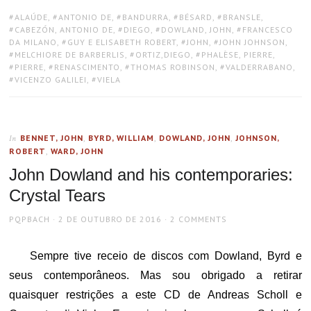
TAGS:
ALAÚDE
,
ANTONIO DE
,
BANDURRA
,
BÉSARD
,
BRANSLE
,
CABEZÓN, ANTONIO DE
,
DIEGO
,
DOWLAND, JOHN
,
FRANCESCO
DA MILANO
,
GUY E ELISABETH ROBERT
,
JOHN
,
JOHN JOHNSON
,
MELCHIORE DE BARBERLIS
,
ORTIZ,DIEGO
,
PHALÈSE, PIERRE
,
PIERRE
,
RENASCIMENTO
,
THOMAS ROBINSON
,
VALDERRABANO
,
VICENZO GALILEI
,
VIELA
BENNET, JOHN
,
BYRD, WILLIAM
,
DOWLAND, JOHN
,
JOHNSON,
In
ROBERT
,
WARD, JOHN
John Dowland and his contemporaries:
Crystal Tears
AUTHOR
POSTED
PQPBACH
2 DE OUTUBRO DE 2016
2 COMMENTS
ON
Sempre tive receio de discos com Dowland, Byrd e
seus contemporâneos. Mas sou obrigado a retirar
quaisquer restrições a este CD de Andreas Scholl e