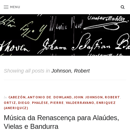
SE
MENU
Showing all posts in
Johnson, Robert
CABEZÓN, ANTONIO DE
,
DOWLAND, JOHN
,
JOHNSON, ROBERT
,
In
ORTIZ, DIEGO
,
PHALÈSE, PIERRE
,
VALDERRAVANO, ENRIQUEZ
(ANERIQUCZ)
Música da Renascença para Alaúdes,
Vielas e Bandurra