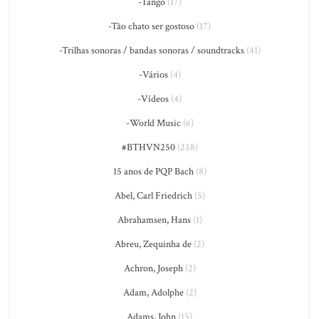
-Tango
(17)
-Tão chato ser gostoso
(17)
-Trilhas sonoras / bandas sonoras / soundtracks
(41)
-Vários
(4)
-Vídeos
(4)
-World Music
(6)
#BTHVN250
(258)
15 anos de PQP Bach
(8)
Abel, Carl Friedrich
(5)
Abrahamsen, Hans
(1)
Abreu, Zequinha de
(2)
Achron, Joseph
(2)
Adam, Adolphe
(2)
Adams, John
(15)