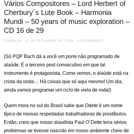
Vários Compositores – Lord Herbert of
Cherbury´s Lute Book – Harmonia
Mundi – 50 years of music exploration –
CD 16 de 29
AUTHOR
POSTED
PQPBACH
11 DE SETEMBRO DE 2008
10 COMMENTS
ON
(Só PQP Bach dá a você um porre não programado de
alaúde. É o terceiro post consecutivo em que tal
instrumento é protagonista. Como vemos, o alaúde está na
crista da onda… Há coisas que só aqui mesmo! Um dia,
ainda vamos programar um ciclo de viela de roda!)
Quem mora no sul do Brasil sabe que Odete é um nome
típico de nossas respeitadas trabalhadoras de prostíbulos.
Então, creio que nosso alaudista Paul O`Dette teria sérios
problemas se tivesse nascido em nosso ambiente cheio de