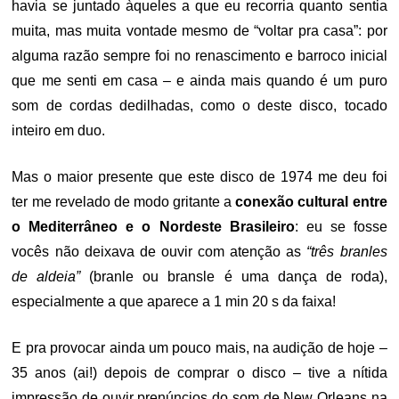
havia se juntado àqueles a que eu recorria quanto sentia
muita, mas muita vontade mesmo de “voltar pra casa”: por
alguma razão sempre foi no renascimento e barroco inicial
que me senti em casa – e ainda mais quando é um puro
som de cordas dedilhadas, como o deste disco, tocado
inteiro em duo.
Mas o maior presente que este disco de 1974 me deu foi
ter me revelado de modo gritante a
conexão cultural entre
o Mediterrâneo e o Nordeste Brasileiro
: eu se fosse
vocês não deixava de ouvir com atenção as
“três branles
de aldeia”
(branle ou bransle é uma dança de roda),
especialmente a que aparece a 1 min 20 s da faixa!
E pra provocar ainda um pouco mais, na audição de hoje –
35 anos (ai!) depois de comprar o disco – tive a nítida
impressão de ouvir prenúncios do som de New Orleans na