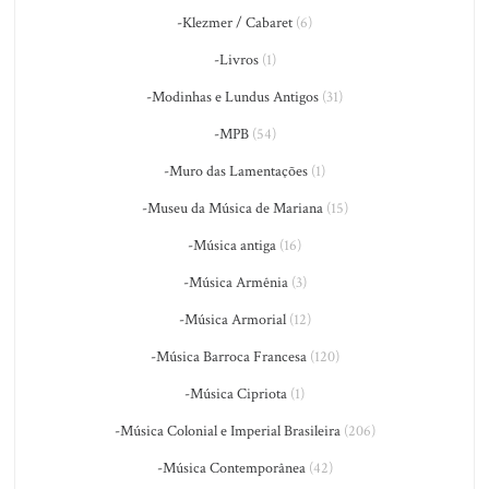
-Klezmer / Cabaret
(6)
-Livros
(1)
-Modinhas e Lundus Antigos
(31)
-MPB
(54)
-Muro das Lamentações
(1)
-Museu da Música de Mariana
(15)
-Música antiga
(16)
-Música Armênia
(3)
-Música Armorial
(12)
-Música Barroca Francesa
(120)
-Música Cipriota
(1)
-Música Colonial e Imperial Brasileira
(206)
-Música Contemporânea
(42)