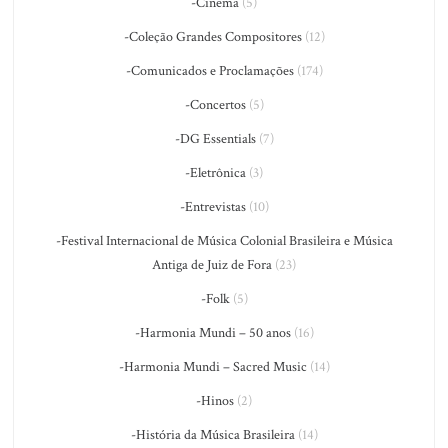
-Cinema
(5)
-Coleção Grandes Compositores
(12)
-Comunicados e Proclamações
(174)
-Concertos
(5)
-DG Essentials
(7)
-Eletrônica
(3)
-Entrevistas
(10)
-Festival Internacional de Música Colonial Brasileira e Música
Antiga de Juiz de Fora
(23)
-Folk
(5)
-Harmonia Mundi – 50 anos
(16)
-Harmonia Mundi – Sacred Music
(14)
-Hinos
(2)
-História da Música Brasileira
(14)