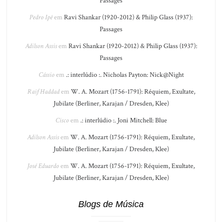
Passages
Pedro Ipê
em
Ravi Shankar (1920-2012) & Philip Glass (1937):
Passages
Adilson Assis
em
Ravi Shankar (1920-2012) & Philip Glass (1937):
Passages
Cássio
em
.: interlúdio :. Nicholas Payton: Nick@Night
Raif Haddad
em
W. A. Mozart (1756-1791): Réquiem, Exultate,
Jubilate (Berliner, Karajan / Dresden, Klee)
Cisco
em
.: interlúdio :. Joni Mitchell: Blue
Adilson Assis
em
W. A. Mozart (1756-1791): Réquiem, Exultate,
Jubilate (Berliner, Karajan / Dresden, Klee)
José Eduardo
em
W. A. Mozart (1756-1791): Réquiem, Exultate,
Jubilate (Berliner, Karajan / Dresden, Klee)
Blogs de Música