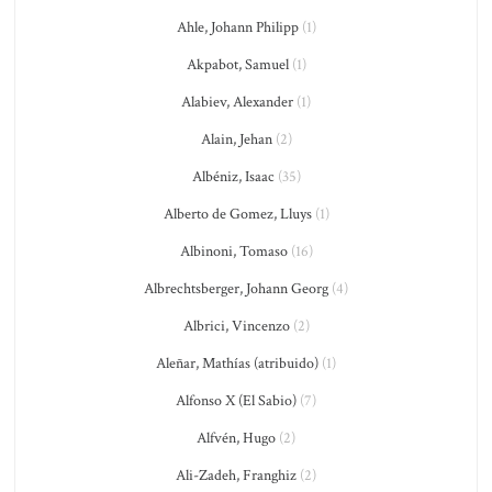
Ahle, Johann Philipp
(1)
Akpabot, Samuel
(1)
Alabiev, Alexander
(1)
Alain, Jehan
(2)
Albéniz, Isaac
(35)
Alberto de Gomez, Lluys
(1)
Albinoni, Tomaso
(16)
Albrechtsberger, Johann Georg
(4)
Albrici, Vincenzo
(2)
Aleñar, Mathías (atribuido)
(1)
Alfonso X (El Sabio)
(7)
Alfvén, Hugo
(2)
Ali-Zadeh, Franghiz
(2)