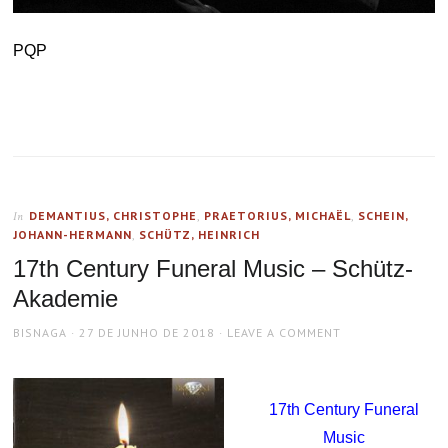
PQP
DEMANTIUS, CHRISTOPHE
,
PRAETORIUS, MICHAËL
,
SCHEIN,
In
JOHANN-HERMANN
,
SCHÜTZ, HEINRICH
17th Century Funeral Music – Schütz-
Akademie
AUTHOR
POSTED
BISNAGA
27 DE JUNHO DE 2018
LEAVE A COMMENT
ON
17th Century Funeral
Music