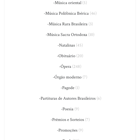
-Música oriental
(5)
-Música Polifônica Ibérica
(46)
-Música Rara Brasileira
(3)
-Música Sacra Ortodoxa
(10)
-Natalinas
(45)
-Obituário
(20)
-Ópera
(248)
-Órgão moderno
(7)
-Pagode
(1)
-Partituras de Autores Brasileiros
(6)
-Poesia
(9)
-Prêmios e Sorteios
(7)
-Promoções
(9)