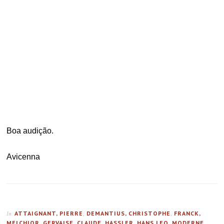
.
.
Boa audição.
Avicenna
ATTAIGNANT, PIERRE
,
DEMANTIUS, CHRISTOPHE
,
FRANCK,
In
MELCHIOR
,
GERVAISE, CLAUDE
,
HASSLER, HANS LEO
,
MODERNE,