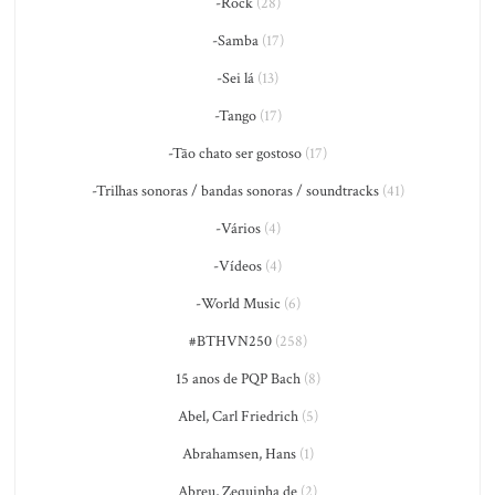
-Rock
(28)
-Samba
(17)
-Sei lá
(13)
-Tango
(17)
-Tão chato ser gostoso
(17)
-Trilhas sonoras / bandas sonoras / soundtracks
(41)
-Vários
(4)
-Vídeos
(4)
-World Music
(6)
#BTHVN250
(258)
15 anos de PQP Bach
(8)
Abel, Carl Friedrich
(5)
Abrahamsen, Hans
(1)
Abreu, Zequinha de
(2)