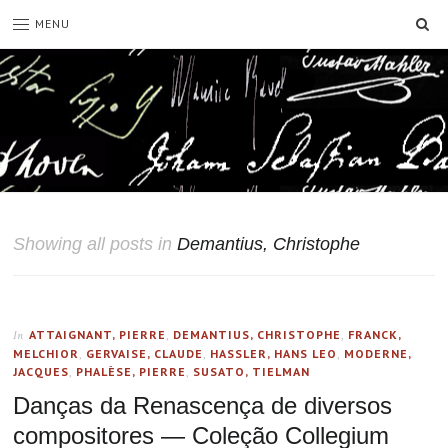
SE
MENU
Showing all posts in
Demantius, Christophe
ATTAIGNANT, PIERRE
,
DEMANTIUS, CHRISTOPHE
,
FRANCK,
In
MELCHIOR
,
GERVAISE, CLAUDE
,
HASSLER, HANS LEO
,
MODERNE,
JACQUES
,
PHALÈSE, PIERRE
,
SUSATO, TIELMAN
Danças da Renascença de diversos
compositores — Coleção Collegium