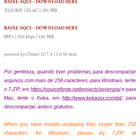
BAIXE AQUI – DOWNLOAD HERE
XLD RIP | FLAC | 281 MB
.
BAIXE AQUI – DOWNLOAD HERE
MP3 | 320 kbps | 136 MB
.
powered by
iTunes 12.7.4 | 1 h 01 min
.
Por gentileza, quando tiver problemas para descompactar
arquivos com mais de 256 caracteres, para Windows, tente
o 7-ZIP, em
https://sourceforge.net/projects/sevenzip/
e p
ara
Mac, tente o Keka, em
http://www.kekaosx.com/pt/
, para
descompactar, ambos gratuitos.
.
When you have trouble unzipping files longer than 256
characters, for Windows, please try 7-ZIP, at