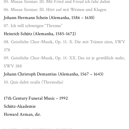
05. Musae Sioniae: III. Mit Fried und Freud ich fahr dahin
06. Musae Sioniae: III. Hört auf mit Weinen und Klagen
Johann Hermann Schein (Alemanha, 1586 – 1630)
07. Ich will schweigen “Threnus”
Heinrich Schütz (Alemanha, 1585-1672)
08. Geistliche Chor-Musik, Op. 11: X. Die mit Tränen säen, SWV
378
09. Geistliche Chor-Musik, Op. 11: XX. Das ist je gewißlich wahr,
SWV 388
Johann Christoph Demantius (Alemanha, 1567 – 1643)
10. Quis dabit oculis (Threnodia)
.
17th Century Funeral Music – 1992
Schütz-Akademie
Howard Arman, dir.
.