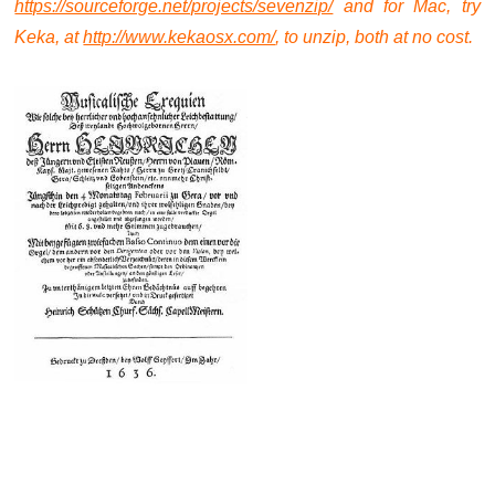
https://sourceforge.net/projects/sevenzip/
and f
or Mac, try
Keka, at
http://www.kekaosx.com/
, to unzip, both at no cost.