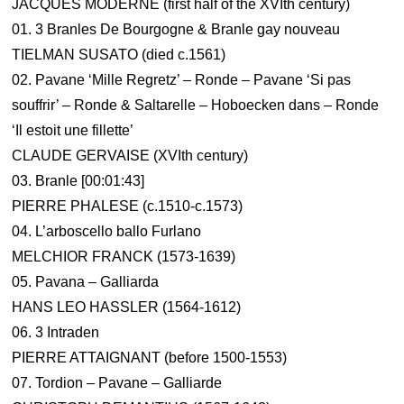
JACQUES MODERNE (first half of the XVIth century)
01. 3 Branles De Bourgogne & Branle gay nouveau
TIELMAN SUSATO (died c.1561)
02. Pavane ‘Mille Regretz’ – Ronde – Pavane ‘Si pas
souffrir’ – Ronde & Saltarelle – Hoboecken dans – Ronde
‘Il estoit une fillette’
CLAUDE GERVAISE (XVIth century)
03. Branle [00:01:43]
PIERRE PHALESE (c.1510-c.1573)
04. L’arboscello ballo Furlano
MELCHIOR FRANCK (1573-1639)
05. Pavana – Galliarda
HANS LEO HASSLER (1564-1612)
06. 3 Intraden
PIERRE ATTAIGNANT (before 1500-1553)
07. Tordion – Pavane – Galliarde