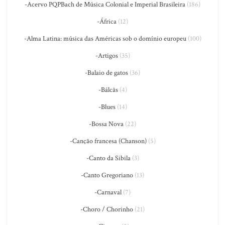
-Acervo PQPBach de Música Colonial e Imperial Brasileira
(186)
-África
(12)
-Alma Latina: música das Américas sob o domínio europeu
(100)
-Artigos
(35)
-Balaio de gatos
(36)
-Bálcãs
(4)
-Blues
(14)
-Bossa Nova
(22)
-Canção francesa (Chanson)
(5)
-Canto da Sibila
(3)
-Canto Gregoriano
(13)
-Carnaval
(7)
-Choro / Chorinho
(21)