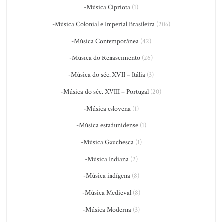
-Música Cipriota
(1)
-Música Colonial e Imperial Brasileira
(206)
-Música Contemporânea
(42)
-Música do Renascimento
(26)
-Música do séc. XVII – Itália
(3)
-Música do séc. XVIII – Portugal
(20)
-Música eslovena
(1)
-Música estadunidense
(1)
-Música Gauchesca
(1)
-Música Indiana
(2)
-Música indígena
(8)
-Música Medieval
(8)
-Música Moderna
(3)