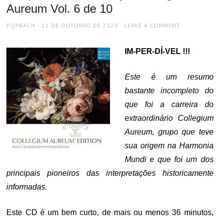
Aureum Vol. 6 de 10
AUTHOR
POSTED
PQPBACH
11 DE OUTUBRO DE 2020
LEAVE A COMMENT
ON
IM-PER-DÍ-VEL !!!
Este é um resumo
bastante incompleto do
que foi a carreira do
extraordinário Collegium
Aureum, grupo que teve
sua origem na Harmonia
Mundi e que foi um dos
principais pioneiros das interpretações historicamente
informadas.
Este CD é um bem curto, de mais ou menos 36 minutos,