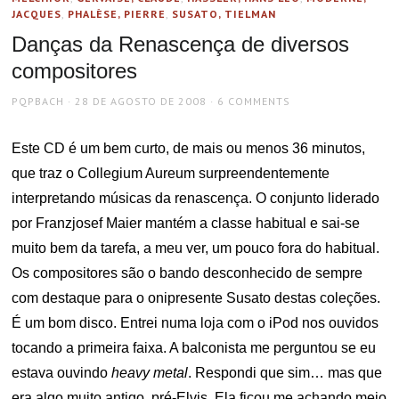
JACQUES
,
PHALÈSE, PIERRE
,
SUSATO, TIELMAN
Danças da Renascença de diversos
compositores
AUTHOR
POSTED
PQPBACH
28 DE AGOSTO DE 2008
6 COMMENTS
ON
Este CD é um bem curto, de mais ou menos 36 minutos,
que traz o Collegium Aureum surpreendentemente
interpretando músicas da renascença. O conjunto liderado
por Franzjosef Maier mantém a classe habitual e sai-se
muito bem da tarefa, a meu ver, um pouco fora do habitual.
Os compositores são o bando desconhecido de sempre
com destaque para o onipresente Susato destas coleções.
É um bom disco. Entrei numa loja com o iPod nos ouvidos
tocando a primeira faixa. A balconista me perguntou se eu
estava ouvindo
heavy metal
. Respondi que sim… mas que
era algo muito antigo, pré-Elvis. Ela ficou me achando meio