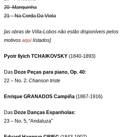
20 -Manquinha
21 – Na Corda Da Viola
[as obras de Villa-Lobos não estão disponíveis pelos
motivos
aqui
listados]
Pyotr Ilyich TCHAIKOVSKY
(1840-1893)
Das
Doze Peças para piano, Op. 40:
22 – No. 2:
Chanson triste
Enrique GRANADOS Campiña
(1867-1916)
Das
Doze Dan
ças Espanholas:
23 – No. 5, “Andaluza”
Edvard Hagerup GRIEG
(1843-1907)