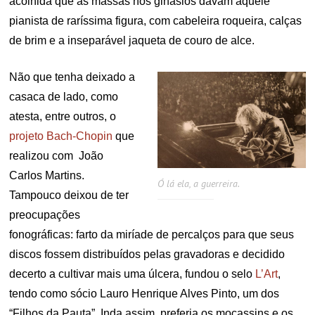
acolhida que as massas nos ginásios davam àquele
pianista de raríssima figura, com cabeleira roqueira, calças
de brim e a inseparável jaqueta de couro de alce.
Não que tenha deixado a
casaca de lado, como
atesta, entre outros, o
projeto Bach-Chopin
que
realizou com João
Carlos Martins.
Ó lá ela, a guerreira.
Tampouco deixou de ter
preocupações
fonográficas: farto da miríade de percalços para que seus
discos fossem distribuídos pelas gravadoras e decidido
decerto a cultivar mais uma úlcera, fundou o selo
L’Art
,
tendo como sócio Lauro Henrique Alves Pinto, um dos
“Filhos da Pauta”. Inda assim, preferia os mocassins e os