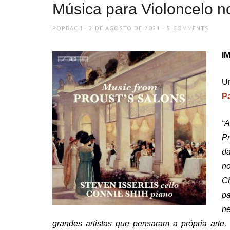
Música para Violoncelo n
AUTHOR
POSTED
PQPBACH
2 DE AGOSTO DE 2021
5 COMMENTS
ON
IM
Um
Pa
“A
Pr
d
n
C
pa
ne
grandes artistas que pensaram a própria arte