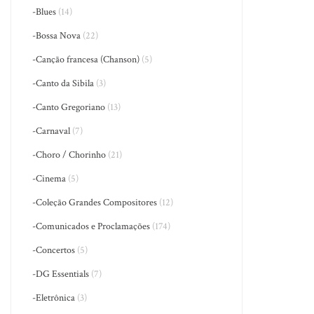
-Blues
(14)
-Bossa Nova
(22)
-Canção francesa (Chanson)
(5)
-Canto da Sibila
(3)
-Canto Gregoriano
(13)
-Carnaval
(7)
-Choro / Chorinho
(21)
-Cinema
(5)
-Coleção Grandes Compositores
(12)
-Comunicados e Proclamações
(174)
-Concertos
(5)
-DG Essentials
(7)
-Eletrônica
(3)