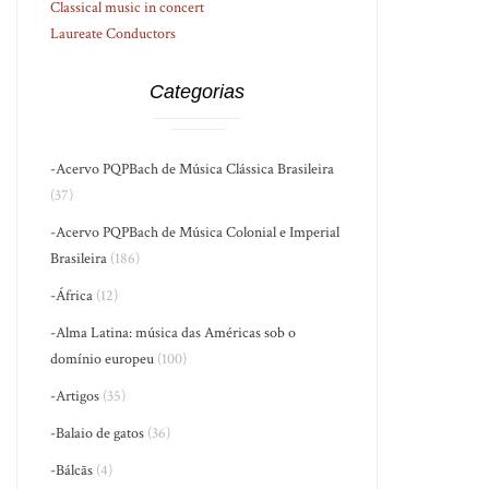
Classical music in concert
Laureate Conductors
Categorias
-Acervo PQPBach de Música Clássica Brasileira
(37)
-Acervo PQPBach de Música Colonial e Imperial
Brasileira
(186)
-África
(12)
-Alma Latina: música das Américas sob o
domínio europeu
(100)
-Artigos
(35)
-Balaio de gatos
(36)
-Bálcãs
(4)