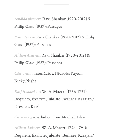
candida pires
em
Ravi Shankar (1920-2012) &
Philip Glass (1937): Passages
Pedro Ipê
em
Ravi Shankar (1920-2012) & Philip
Glass (1937): Passages
Adilson Assis
em
Ravi Shankar (1920-2012) &
Philip Glass (1937): Passages
Cássio
em
.: interlúdio :. Nicholas Payton:
Nick@Night
Raif Haddad
em
W. A. Mozart (1756-1791):
Réquiem, Exultate, Jubilate (Berliner, Karajan /
Dresden, Klee)
Cisco
em
.: interlúdio :. Joni Mitchell: Blue
Adilson Assis
em
W. A. Mozart (1756-1791):
Réquiem, Exultate, Jubilate (Berliner, Karajan /