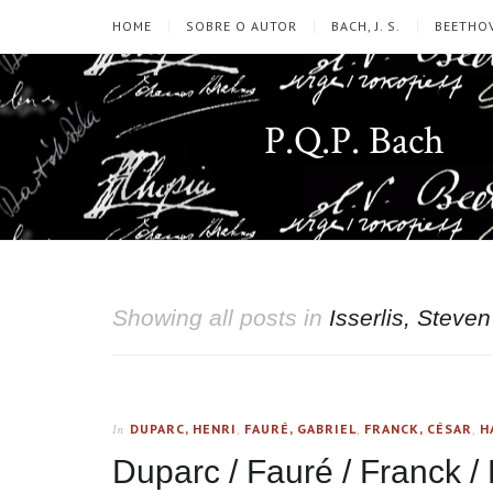
HOME
SOBRE O AUTOR
BACH, J. S.
BEETHOV
P.Q.P. Bach
Showing all posts in
Isserlis, Steven
DUPARC, HENRI
,
FAURÉ, GABRIEL
,
FRANCK, CÉSAR
,
H
In
Duparc / Fauré / Franck / 