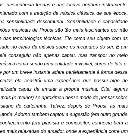
ras, desconhecia teorias e não tocava nenhum instrumento.
antenado com a tradição da música clássica de sua época,
 sensibilidade descomunal. Sensibilidade e capacidade
lexões musicais de Proust são tão mais fascinantes por não
e das terminologias técnicas. Ele cerca seu objeto com as
ssado no efeito da música sobre os meandros do ser. É um
e ele conseguiu não apenas captar, mas transpor no meio
 música como sendo uma entidade invisível, como de fato é:
ue por um breve instante adere perfeitamente à forma dessa
nceitos ela constrói uma experiência que possui algo de
alizada capaz de emular a própria música. Citei alguns
 mais (e melhor) se aproximou desse modo de pensar sobre
stiano de carteirinha. Talvez, depois de Proust, as mais
utoria. Adorno também captou a sugestão (era outro grande
conhecimento (era pianista e compositor, conhecia bem a
iões mais relaxadas do amador, onde a experiência corre um