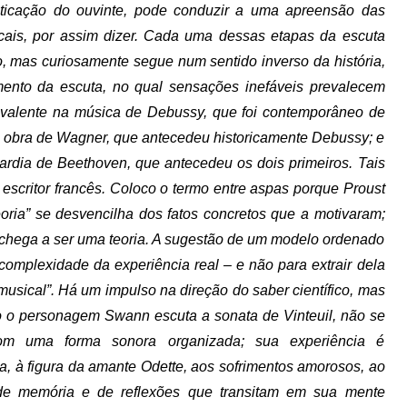
sticação do ouvinte, pode conduzir a uma apreensão das
icais, por assim dizer. Cada uma dessas etapas da escuta
o, mas curiosamente segue num sentido inverso da história,
ento da escuta, no qual sensações inefáveis prevalecem
uivalente na música de Debussy, que foi contemporâneo de
 obra de Wagner, que antecedeu historicamente Debussy; e
tardia de Beethoven, que antecedeu os dois primeiros. Tais
escritor francês. Coloco o termo entre aspas porque Proust
oria” se desvencilha dos fatos concretos que a motivaram;
o chega a ser uma teoria. A sugestão de um modelo ordenado
complexidade da experiência real – e não para extrair dela
sical”. Há um impulso na direção do saber científico, mas
o personagem Swann escuta a sonata de Vinteuil, não se
om uma forma sonora organizada; sua experiência é
a, à figura da amante Odette, aos sofrimentos amorosos, ao
 de memória e de reflexões que transitam em sua mente