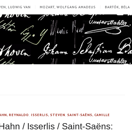
EN, LUDWIG VAN
MOZART, WOLFGANG AMADEUS
BARTÓK, BÉLA
AHN, REYNALDO
,
ISSERLIS, STEVEN
,
SAINT-SAËNS, CAMILLE
Hahn / Isserlis / Saint-Saëns: