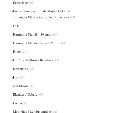
-Entrevistas
(10)
-Festival Internacional de Música Colonial
Brasileira e Música Antiga de Juiz de Fora
(23)
-Folk
(5)
-Harmonia Mundi – 50 anos
(16)
-Harmonia Mundi – Sacred Music
(14)
-Hinos
(2)
-História da Música Brasileira
(14)
-Interlúdios
(48)
-Jazz
(589)
-jazz fusion
(11)
-Klezmer / Cabaret
(6)
-Livros
(1)
-Modinhas e Lundus Antigos
(31)