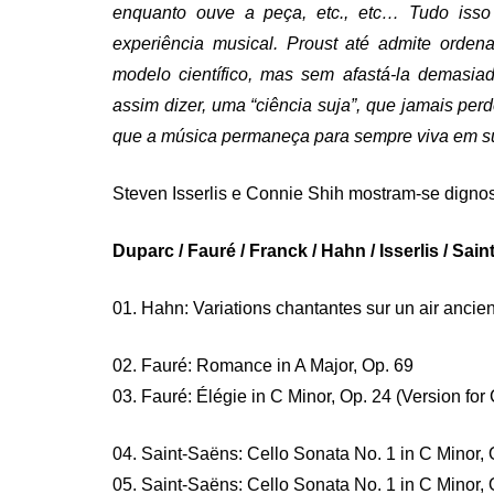
enquanto ouve a peça, etc., etc… Tudo isso
experiência musical. Proust até admite ord
modelo científico, mas sem afastá-la demasiad
assim dizer, uma “ciência suja”, que jamais per
que a música permaneça para sempre viva em su
Steven Isserlis e Connie Shih mostram-se dignos
Duparc / Fauré / Franck / Hahn / Isserlis / S
01. Hahn: Variations chantantes sur un air ancie
02. Fauré: Romance in A Major, Op. 69
03. Fauré: Élégie in C Minor, Op. 24 (Version for
04. Saint-Saëns: Cello Sonata No. 1 in C Minor, O
05. Saint-Saëns: Cello Sonata No. 1 in C Minor, O