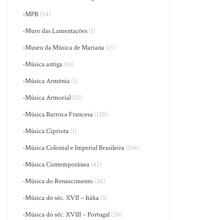
-MPB
(54)
-Muro das Lamentações
(1)
-Museu da Música de Mariana
(15)
-Música antiga
(16)
-Música Armênia
(3)
-Música Armorial
(12)
-Música Barroca Francesa
(120)
-Música Cipriota
(1)
-Música Colonial e Imperial Brasileira
(206)
-Música Contemporânea
(42)
-Música do Renascimento
(26)
-Música do séc. XVII – Itália
(3)
-Música do séc. XVIII – Portugal
(20)