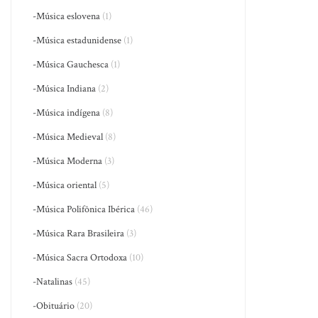
-Música eslovena
(1)
-Música estadunidense
(1)
-Música Gauchesca
(1)
-Música Indiana
(2)
-Música indígena
(8)
-Música Medieval
(8)
-Música Moderna
(3)
-Música oriental
(5)
-Música Polifônica Ibérica
(46)
-Música Rara Brasileira
(3)
-Música Sacra Ortodoxa
(10)
-Natalinas
(45)
-Obituário
(20)