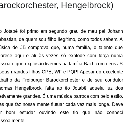
Barockorchester, Hengelbrock)
io Jotabê foi primo em segundo grau de meu pai Johann
bastian, de quem sou filho ilegítimo, como todos sabem. A
úsica de JB comprova que, numa família, o talento que
parece aqui e ali às vezes só explode com força numa
ssoa e que explosão tivemos na família Bach com deus JS
seus grandes filhos CPE, WF e PQP! Apesar do excelente
abalho da Freiburger Barockorchester e de seu condutor
homas Hengelbrock, falta ao tio Jotabê aquela luz dos
etivamente grandes. É uma música barroca com belo estilo,
s que faz nossa mente flutuar cada vez mais longe. Deve
er bom estudar ouvindo este tio que não conheci
ssoalmente.