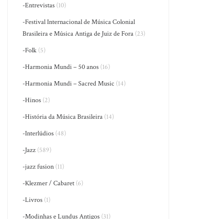
-Entrevistas
(10)
-Festival Internacional de Música Colonial
Brasileira e Música Antiga de Juiz de Fora
(23)
-Folk
(5)
-Harmonia Mundi – 50 anos
(16)
-Harmonia Mundi – Sacred Music
(14)
-Hinos
(2)
-História da Música Brasileira
(14)
-Interlúdios
(48)
-Jazz
(589)
-jazz fusion
(11)
-Klezmer / Cabaret
(6)
-Livros
(1)
-Modinhas e Lundus Antigos
(31)