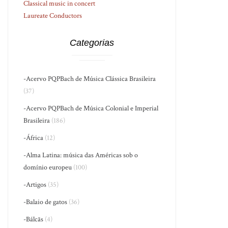
Classical music in concert
Laureate Conductors
Categorias
-Acervo PQPBach de Música Clássica Brasileira
(37)
-Acervo PQPBach de Música Colonial e Imperial
Brasileira
(186)
-África
(12)
-Alma Latina: música das Américas sob o
domínio europeu
(100)
-Artigos
(35)
-Balaio de gatos
(36)
-Bálcãs
(4)