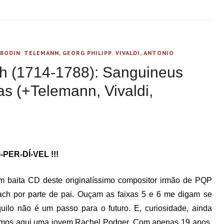
 BODIN
,
TELEMANN, GEORG PHILIPP
,
VIVALDI, ANTONIO
ch (1714-1788): Sanguineus
s (+Telemann, Vivaldi,
-PER-DÍ-VEL !!!
 baita CD deste originalíssimo compositor irmão de PQP
ch por parte de pai. Ouçam as faixas 5 e 6 me digam se
uilo não é um passo para o futuro. E, curiosidade, ainda
mos aqui uma jovem Rachel Podger. Com apenas 19 anos,