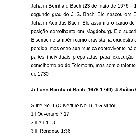
J
ohann Bernhard Bach (23 de maio de 1676 – 1
segundo grau de J. S. Bach. Ele nasceu em Erf
Johann Aegidus Bach. Ele assumiu o cargo de 
posição semelhante em Magdeburg. Ele substi
Eisenach e também como cravista na orquestra d
perdida, mas entre sua música sobrevivente há es
partes individuais preparadas para execução 
semelhante ao de Telemann, mas sem o talento…
de 1730.
Johann Bernhard Bach (1676-1749): 4 Suítes 
Suite No. 1 (Ouverture No.1) In G Minor
1 I Ouverture 7:17
2 II Air 4:13
3 III Rondeau 1:36