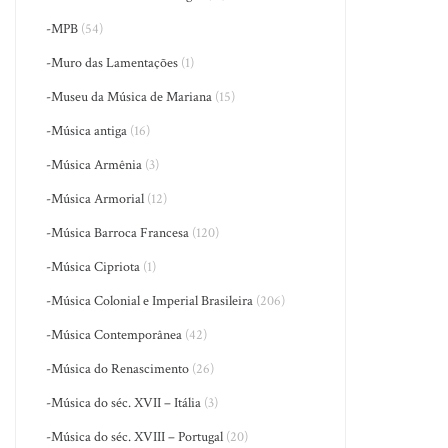
-MPB
(54)
-Muro das Lamentações
(1)
-Museu da Música de Mariana
(15)
-Música antiga
(16)
-Música Armênia
(3)
-Música Armorial
(12)
-Música Barroca Francesa
(120)
-Música Cipriota
(1)
-Música Colonial e Imperial Brasileira
(206)
-Música Contemporânea
(42)
-Música do Renascimento
(26)
-Música do séc. XVII – Itália
(3)
-Música do séc. XVIII – Portugal
(20)