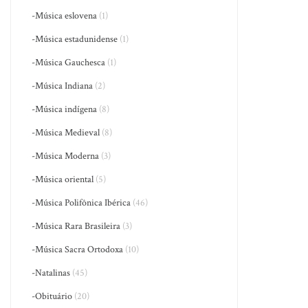
-Música eslovena
(1)
-Música estadunidense
(1)
-Música Gauchesca
(1)
-Música Indiana
(2)
-Música indígena
(8)
-Música Medieval
(8)
-Música Moderna
(3)
-Música oriental
(5)
-Música Polifônica Ibérica
(46)
-Música Rara Brasileira
(3)
-Música Sacra Ortodoxa
(10)
-Natalinas
(45)
-Obituário
(20)