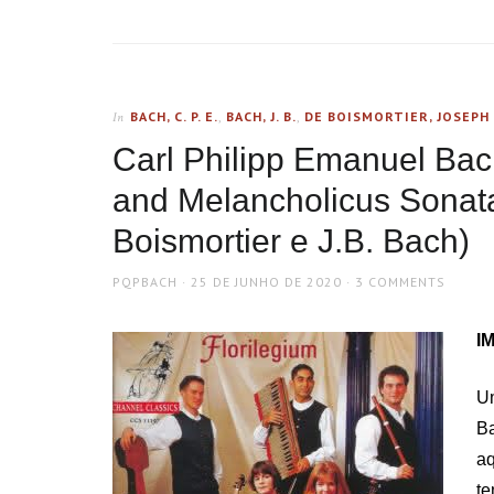
BACH, C. P. E.
,
BACH, J. B.
,
DE BOISMORTIER, JOSEPH
In
Carl Philipp Emanuel Ba
and Melancholicus Sonata
Boismortier e J.B. Bach)
AUTHOR
POSTED
PQPBACH
25 DE JUNHO DE 2020
3 COMMENTS
ON
IM
Um
Ba
aq
te