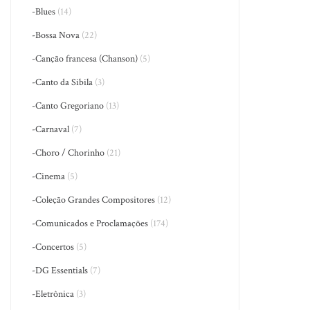
-Blues
(14)
-Bossa Nova
(22)
-Canção francesa (Chanson)
(5)
-Canto da Sibila
(3)
-Canto Gregoriano
(13)
-Carnaval
(7)
-Choro / Chorinho
(21)
-Cinema
(5)
-Coleção Grandes Compositores
(12)
-Comunicados e Proclamações
(174)
-Concertos
(5)
-DG Essentials
(7)
-Eletrônica
(3)