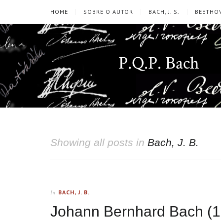
HOME
SOBRE O AUTOR
BACH, J. S.
BEETHOV
P.Q.P. Bach
Showing all posts in
Bach, J. B.
BACH, J. B.
In
Johann Bernhard Bach (1