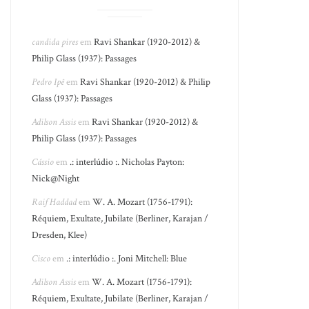
candida pires
em
Ravi Shankar (1920-2012) &
Philip Glass (1937): Passages
Pedro Ipê
em
Ravi Shankar (1920-2012) & Philip
Glass (1937): Passages
Adilson Assis
em
Ravi Shankar (1920-2012) &
Philip Glass (1937): Passages
Cássio
em
.: interlúdio :. Nicholas Payton:
Nick@Night
Raif Haddad
em
W. A. Mozart (1756-1791):
Réquiem, Exultate, Jubilate (Berliner, Karajan /
Dresden, Klee)
Cisco
em
.: interlúdio :. Joni Mitchell: Blue
Adilson Assis
em
W. A. Mozart (1756-1791):
Réquiem, Exultate, Jubilate (Berliner, Karajan /