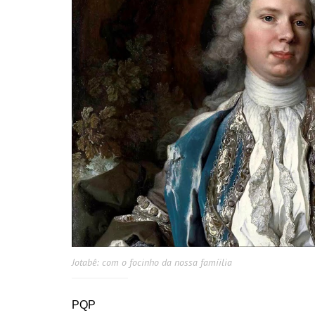
Jotabê: com o focinho da nossa famíilia
PQP