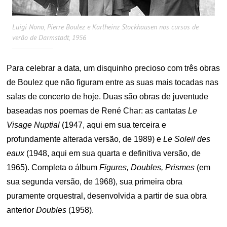
Luigi Nono, Pierre Boulez e Karlheinz Stockhausen nos cursos de
verão de Darmstadt, 1956
Para celebrar a data, um disquinho precioso com três obras
de Boulez que não figuram entre as suas mais tocadas nas
salas de concerto de hoje. Duas são obras de juventude
baseadas nos poemas de René Char: as cantatas
Le
Visage Nuptial
(1947, aqui em sua terceira e
profundamente alterada versão, de 1989) e
Le Soleil des
eaux
(1948, aqui em sua quarta e definitiva versão, de
1965). Completa o álbum
Figures, Doubles, Prismes
(em
sua segunda versão, de 1968), sua primeira obra
puramente orquestral, desenvolvida a partir de sua obra
anterior
Doubles
(1958).