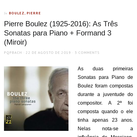
BOULEZ, PIERRE
In
Pierre Boulez (1925-2016): As Três
Sonatas para Piano + Formand 3
(Miroir)
AUTHOR
POSTED
PQPBACH
22 DE AGOSTO DE 2019
3 COMMENTS
ON
As duas primeiras
Sonatas para Piano de
Boulez foram compostas
durante a juventude do
compositor. A 2ª foi
composta quando o ele
tinha apenas 23 anos.
Nelas nota-se a