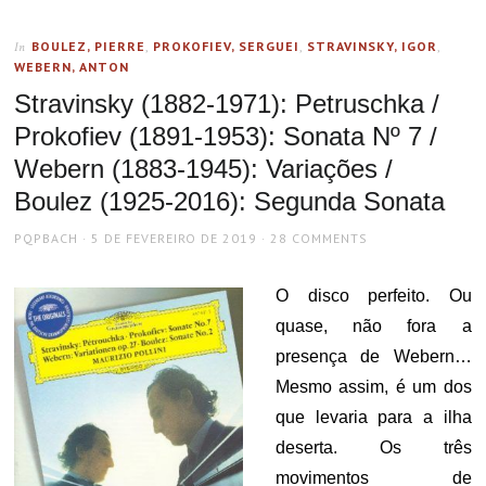
BOULEZ, PIERRE
,
PROKOFIEV, SERGUEI
,
STRAVINSKY, IGOR
,
In
WEBERN, ANTON
Stravinsky (1882-1971): Petruschka /
Prokofiev (1891-1953): Sonata Nº 7 /
Webern (1883-1945): Variações /
Boulez (1925-2016): Segunda Sonata
AUTHOR
POSTED
PQPBACH
5 DE FEVEREIRO DE 2019
28 COMMENTS
ON
O disco perfeito. Ou
quase, não fora a
presença de Webern…
Mesmo assim, é um dos
que levaria para a ilha
deserta. Os três
movimentos de