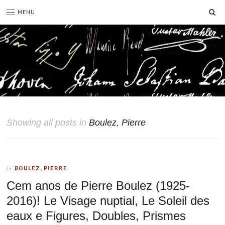
SE
MENU
Showing all posts in
Boulez, Pierre
BOULEZ, PIERRE
In
Cem anos de Pierre Boulez (1925-
2016)! Le Visage nuptial, Le Soleil des
eaux e Figures, Doubles, Prismes