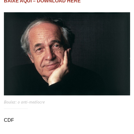
BAIXE AQUI – DOWNLOAD HERE
Boulez: o anti-medíocre
CDF