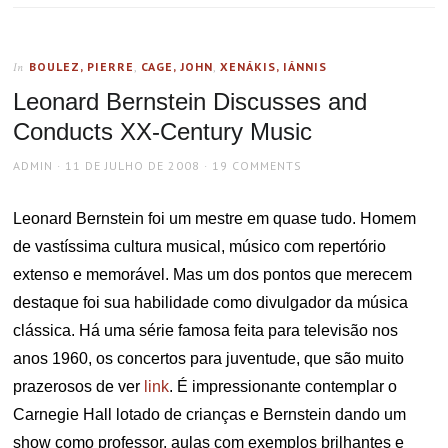
BOULEZ, PIERRE
,
CAGE, JOHN
,
XENÁKIS, IÁNNIS
In
Leonard Bernstein Discusses and
Conducts XX-Century Music
AUTHOR
POSTED
ADMIN
11 DE JULHO DE 2008
19 COMMENTS
ON
Leonard Bernstein foi um mestre em quase tudo. Homem
de vastíssima cultura musical, músico com repertório
extenso e memorável. Mas um dos pontos que merecem
destaque foi sua habilidade como divulgador da música
clássica. Há uma série famosa feita para televisão nos
anos 1960, os concertos para juventude, que são muito
prazerosos de ver
link
. É impressionante contemplar o
Carnegie Hall lotado de crianças e Bernstein dando um
show como professor, aulas com exemplos brilhantes e