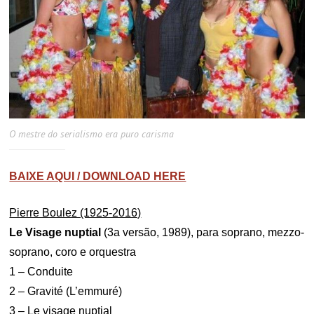
O mestre do serialismo era puro carisma
BAIXE AQUI / DOWNLOAD HERE
Pierre Boulez (1925-2016)
Le Visage nuptial
(3a versão, 1989), para soprano, mezzo-
soprano, coro e orquestra
1 – Conduite
2 – Gravité (L’emmuré)
3 – Le visage nuptial