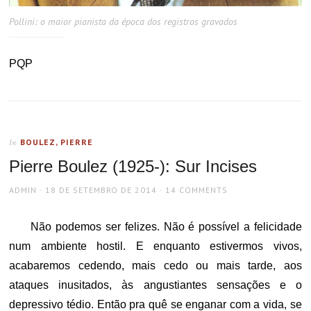
Pollini: o maior pianista da época dos registros gravados
PQP
BOULEZ, PIERRE
In
Pierre Boulez (1925-): Sur Incises
AUTHOR
POSTED
ADMIN
18 DE SETEMBRO DE 2014
14 COMMENTS
ON
Não podemos ser felizes. Não é possível a felicidade
num ambiente hostil. E enquanto estivermos vivos,
acabaremos cedendo, mais cedo ou mais tarde, aos
ataques inusitados, às angustiantes sensações e o
depressivo tédio. Então pra quê se enganar com a vida, se