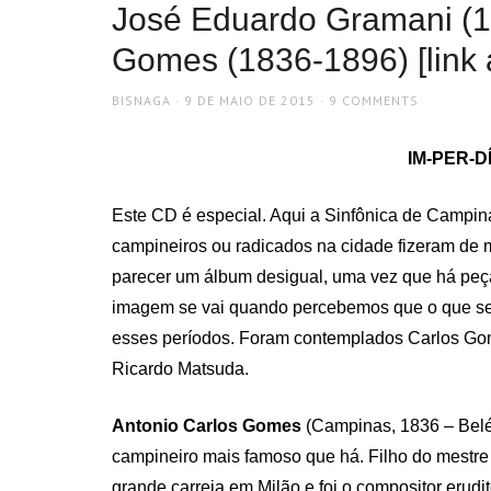
José Eduardo Gramani (1
Gomes (1836-1896) [link 
AUTHOR
POSTED
BISNAGA
9 DE MAIO DE 2015
9 COMMENTS
ON
IM-PER-D
Este CD é especial. Aqui a Sinfônica de Campin
campineiros ou radicados na cidade fizeram de 
parecer um álbum desigual, uma vez que há peç
imagem se vai quando percebemos que o que se
esses períodos. Foram contemplados Carlos Go
Ricardo Matsuda.
Antonio Carlos Gomes
(Campinas, 1836 – Belé
campineiro mais famoso que há. Filho do mestr
grande carreia em Milão e foi o compositor erud