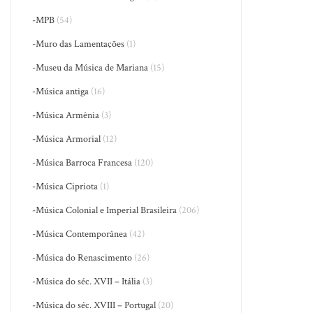
-MPB
(54)
-Muro das Lamentações
(1)
-Museu da Música de Mariana
(15)
-Música antiga
(16)
-Música Armênia
(3)
-Música Armorial
(12)
-Música Barroca Francesa
(120)
-Música Cipriota
(1)
-Música Colonial e Imperial Brasileira
(206)
-Música Contemporânea
(42)
-Música do Renascimento
(26)
-Música do séc. XVII – Itália
(3)
-Música do séc. XVIII – Portugal
(20)