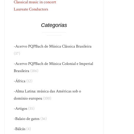
Classical music in concert
Laureate Conductors
Categorias
-Acervo PQPBach de Música Clássica Brasileira
(37)
-Acervo PQPBach de Música Colonial e Imperial
Brasileira
(186)
-África
(12)
-Alma Latina: música das Américas sob o
domínio europeu
(100)
-Artigos
(35)
-Balaio de gatos
(36)
-Bálcãs
(4)