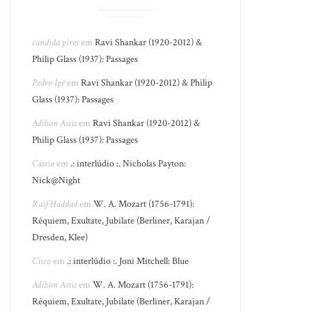
candida pires
em
Ravi Shankar (1920-2012) &
Philip Glass (1937): Passages
Pedro Ipê
em
Ravi Shankar (1920-2012) & Philip
Glass (1937): Passages
Adilson Assis
em
Ravi Shankar (1920-2012) &
Philip Glass (1937): Passages
Cássio
em
.: interlúdio :. Nicholas Payton:
Nick@Night
Raif Haddad
em
W. A. Mozart (1756-1791):
Réquiem, Exultate, Jubilate (Berliner, Karajan /
Dresden, Klee)
Cisco
em
.: interlúdio :. Joni Mitchell: Blue
Adilson Assis
em
W. A. Mozart (1756-1791):
Réquiem, Exultate, Jubilate (Berliner, Karajan /