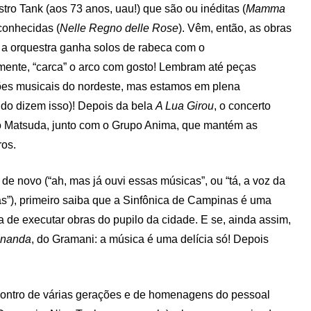
stro Tank (aos 73 anos, uau!) que são ou inéditas (
Mamma
conhecidas (
Nelle Regno delle Rose
). Vêm, então, as obras
: a orquestra ganha solos de rabeca com o
mente, “carca” o arco com gosto! Lembram até peças
ções musicais do nordeste, mas estamos em plena
ndo dizem isso)! Depois da bela
A Lua Girou
, o concerto
 Matsuda, junto com o Grupo Anima, que mantém as
ros.
de novo (“ah, mas já ouvi essas músicas”, ou “tá, a voz da
as”), primeiro saiba que a Sinfônica de Campinas é uma
a de executar obras do pupilo da cidade. E se, ainda assim,
inanda
, do Gramani: a música é uma delícia só! Depois
ontro de várias gerações e de homenagens do pessoal