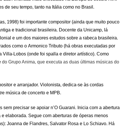
 de seu tempo, tanto na Itália como no Brasil.
as, 1998) foi importante compositor (ainda que muito pouco
tiga e tradicional brasileira. Docente da Unicamp, lá
onial e um dos maiores estudos sobre a rabeca brasileira.
grados como o Armonico Tributo (há obras executadas por
Villa-Lobos (onde foi spalla e diretor artístico). Como
e
d
o Grupo Anima, que executa as duas últimas músicas do
ositor e arranjador. Violonista, dedica-se às cordas
ntre música de concerto e MPB.
em precisar se apoiar n’O Guarani. Inicia com a abertura
sa e elaborada. Segue com aberturas de óperas menos
ns): Joanna de Flandres, Salvator Rosa e Lo Schiavo. Há