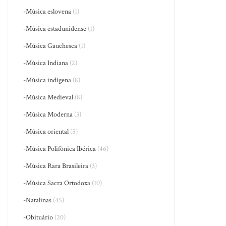
-Música eslovena
(1)
-Música estadunidense
(1)
-Música Gauchesca
(1)
-Música Indiana
(2)
-Música indígena
(8)
-Música Medieval
(8)
-Música Moderna
(3)
-Música oriental
(5)
-Música Polifônica Ibérica
(46)
-Música Rara Brasileira
(3)
-Música Sacra Ortodoxa
(10)
-Natalinas
(45)
-Obituário
(20)