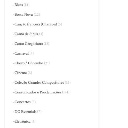
-Blues
(14)
-Bossa Nova
(22)
-Canção francesa (Chanson)
(5)
-Canto da Sibila
(3)
-Canto Gregoriano
(13)
-Carnaval
(7)
-Choro / Chorinho
(21)
-Cinema
(5)
-Coleção Grandes Compositores
(12)
-Comunicados e Proclamações
(174)
-Concertos
(5)
-DG Essentials
(7)
-Eletrônica
(3)