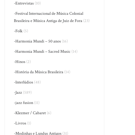
-Entrevistas
(10)
-Festival Internacional de Música Colonial
Brasileira e Música Antiga de Juiz de Fora
(23)
-Folk
(5)
-Harmonia Mundi – 50 anos
(16)
-Harmonia Mundi – Sacred Music
(14)
-Hinos
(2)
-História da Música Brasileira
(14)
-Interlúdios
(48)
-Jazz
(589)
-jazz fusion
(11)
-Klezmer / Cabaret
(6)
-Livros
(1)
-Modinhas e Lundus Antigos
(31)