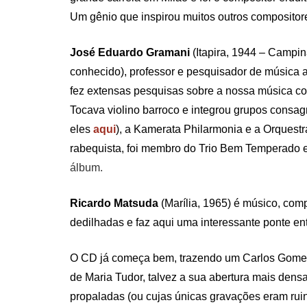
Um gênio que inspirou muitos outros compositores
José Eduardo Gramani
(Itapira, 1944 – Campin
conhecido), professor e pesquisador de música an
fez extensas pesquisas sobre a nossa música col
Tocava violino barroco e integrou grupos consa
eles
aqui
), a Kamerata Philarmonia e a Orquestra 
rabequista, foi membro do Trio Bem Temperado 
álbum.
Ricardo Matsuda
(Marília, 1965) é músico, comp
dedilhadas e faz aqui uma interessante ponte e
O CD já começa bem, trazendo um Carlos Gomes s
de Maria Tudor, talvez a sua abertura mais den
propaladas (ou cujas únicas gravações eram rui