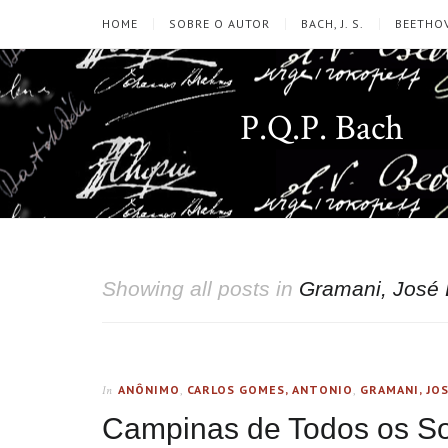
HOME
SOBRE O AUTOR
BACH, J. S.
BEETHOV
P.Q.P. Bach
Showing all posts in
Gramani, José
ANÔNIMO
,
CARLOS GOMES, ANTONIO
,
GRAMANI, JO
In
Campinas de Todos os So