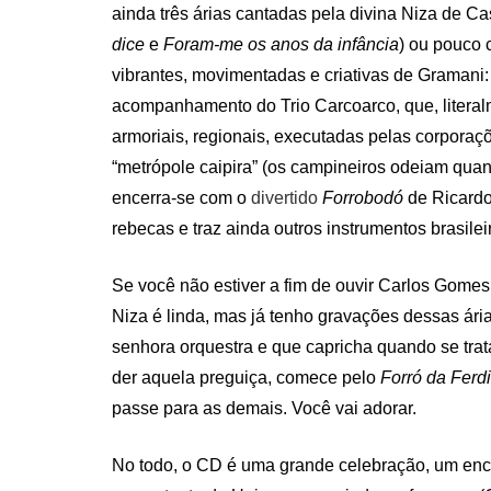
ainda três árias cantadas pela divina Niza de Ca
dice
e
Foram-me os anos da infância
) ou pouco 
vibrantes, movimentadas e criativas de Gramani
acompanhamento do Trio Carcoarco, que, literal
armoriais, regionais, executadas pelas corpora
“metrópole caipira” (os campineiros odeiam qua
encerra-se com o
divertido
Forrobodó
de Ricardo
rebecas e traz ainda outros instrumentos brasilei
Se você não estiver a fim de ouvir Carlos Gomes 
Niza é linda, mas já tenho gravações dessas ári
senhora orquestra e que capricha quando se trat
der aquela preguiça, comece pelo
Forró da Ferd
passe para as demais. Você vai adorar.
No todo, o CD é uma grande celebração, um enc