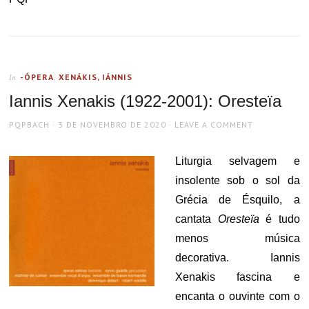
-ÓPERA
,
XENÁKIS, IÁNNIS
In
Iannis Xenakis (1922-2001): Oresteïa
AUTHOR
POSTED
PQPBACH
3 DE NOVEMBRO DE 2020
LEAVE A COMMENT
ON
Liturgia selvagem e
insolente sob o sol da
Grécia de Ésquilo, a
cantata
Oresteïa
é tudo
menos música
decorativa. Iannis
Xenakis fascina e
encanta o ouvinte com o