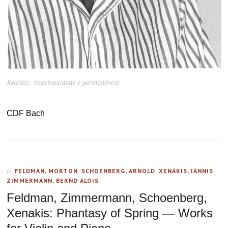
Xenákis: impetuosidade e permanência
CDF Bach
FELDMAN, MORTON
,
SCHOENBERG, ARNOLD
,
XENÁKIS, IÁNNIS
,
In
ZIMMERMANN, BERND ALOIS
Feldman, Zimmermann, Schoenberg,
Xenakis: Phantasy of Spring — Works