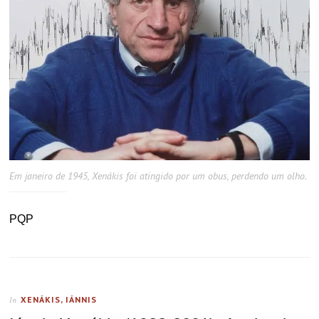
Em janeiro de 1945, Xenákis foi atingido por um obus, perdendo um olho.
PQP
XENÁKIS, IÁNNIS
In