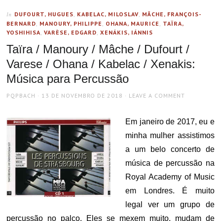
DUFOURT, HUGUES
,
KABELAC, MILOSLAV
,
MÂCHE, FRANÇOIS-
In
BERNARD
,
MANOURY, PHILIPPE
,
OHANA, MAURICE
,
TAÏRA,
YOSHIHISA
,
VARÈSE, EDGARD
,
XENÁKIS, IÁNNIS
Taïra / Manoury / Mâche / Dufourt /
Varese / Ohana / Kabelac / Xenakis:
Música para Percussão
AUTHOR
POSTED
PQPBACH
13 DE NOVEMBRO DE 2018
LEAVE A COMMENT
ON
Em janeiro de 2017, eu e
minha mulher assistimos
a um belo concerto de
música de percussão na
Royal Academy of Music
em Londres. É muito
legal ver um grupo de
percussão no palco. Eles se mexem muito, mudam de