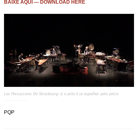
BAIXE AQUI — DOWNLOAD HERE
Les Percussions De Strasbourg: é, o jeito é se espalhar pelo palco
PQP