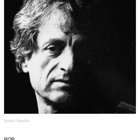
Iánnis Xenákis
PQP