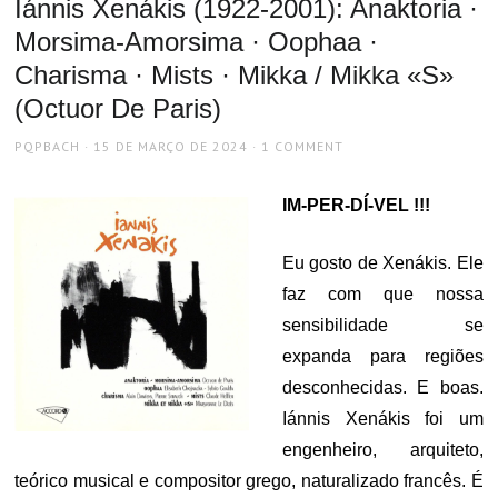
Iánnis Xenákis (1922-2001): Anaktoria ·
Morsima-Amorsima · Oophaa ·
Charisma · Mists · Mikka / Mikka «S»
(Octuor De Paris)
AUTHOR
POSTED
PQPBACH
15 DE MARÇO DE 2024
1 COMMENT
ON
IM-PER-DÍ-VEL !!!
Eu gosto de Xenákis. Ele
faz com que nossa
sensibilidade se
expanda para regiões
desconhecidas. E boas.
Iánnis Xenákis foi um
engenheiro, arquiteto,
teórico musical e compositor grego, naturalizado francês. É