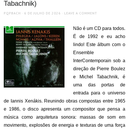
Tabachnik)
AUTHOR
POSTED
PQPBACH
6 DE JULHO DE 2026
LEAVE A COMMENT
ON
Não é um CD para todos.
É de 1992 e eu acho
lindo! Este álbum com o
Ensemble
InterContemporain sob a
direção de Pierre Boulez
e Michel Tabachnik, é
uma das portas de
entrada para o universo
de Iannis Xenákis. Reunindo obras compostas entre 1965
e 1986, o disco apresenta um compositor que pensa a
música como arquitetura sonora: massas de som em
movimento, explosões de energia e texturas de uma força