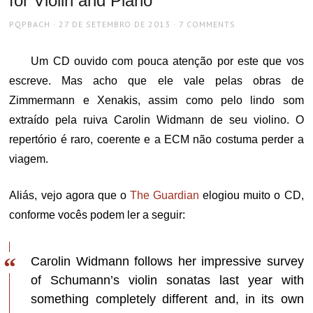
for Violin and Piano
AUTHOR
POSTED
PQPBACH
27 DE SETEMBRO DE 2013
7 COMMENTS
ON
Um CD ouvido com pouca atenção por este que vos
escreve. Mas acho que ele vale pelas obras de
Zimmermann e Xenakis, assim como pelo lindo som
extraído pela ruiva Carolin Widmann de seu violino. O
repertório é raro, coerente e a ECM não costuma perder a
viagem.
Aliás, vejo agora que o
The Guardian
elogiou muito o CD,
conforme vocês podem ler a seguir:
Carolin Widmann follows her impressive survey
of Schumann’s violin sonatas last year with
something completely different and, in its own