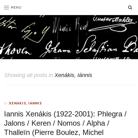
SE
MENU
Showing all posts in
Xenákis, Iánnis
XENÁKIS, IÁNNIS
In
Iannis Xenákis (1922-2001): Phlegra /
Jalons / Keren / Nomos / Alpha /
Thalleïn (Pierre Boulez, Michel