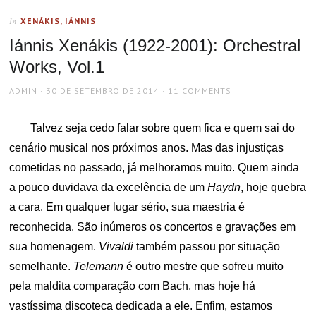
XENÁKIS, IÁNNIS
In
Iánnis Xenákis (1922-2001): Orchestral
Works, Vol.1
AUTHOR
POSTED
ADMIN
30 DE SETEMBRO DE 2014
11 COMMENTS
ON
Talvez seja cedo falar sobre quem fica e quem sai do
cenário musical nos próximos anos. Mas das injustiças
cometidas no passado, já melhoramos muito. Quem ainda
a pouco duvidava da excelência de um
Haydn
, hoje quebra
a cara. Em qualquer lugar sério, sua maestria é
reconhecida. São inúmeros os concertos e gravações em
sua homenagem.
Vivaldi
também passou por situação
semelhante.
Telemann
é outro mestre que sofreu muito
pela maldita comparação com Bach, mas hoje há
vastíssima discoteca dedicada a ele. Enfim, estamos