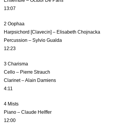
Ensemble – Octuor De Paris*
13:07
2 Oophaa
Harpsichord [Clavecin] – Elisabeth Chojnacka
Percussion – Sylvio Gualda
12:23
3 Charisma
Cello – Pierre Strauch
Clarinet – Alain Damiens
4:11
4 Mists
Piano – Claude Helffer
12:00