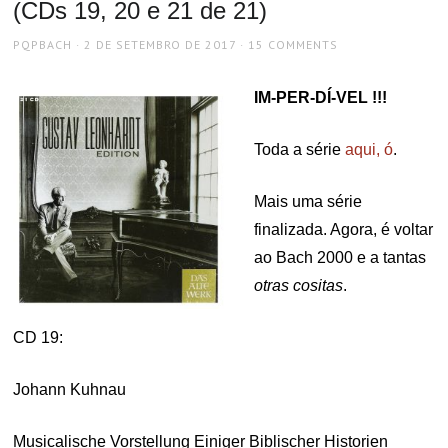
(CDs 19, 20 e 21 de 21)
AUTHOR
POSTED
PQPBACH
2 DE SETEMBRO DE 2017
15 COMMENTS
ON
IM-PER-DÍ-VEL !!!
Toda a série
aqui, ó
.
Mais uma série
finalizada. Agora, é voltar
ao Bach 2000 e a tantas
otras cositas
.
CD 19:
Johann Kuhnau
Musicalische Vorstellung Einiger Biblischer Historien