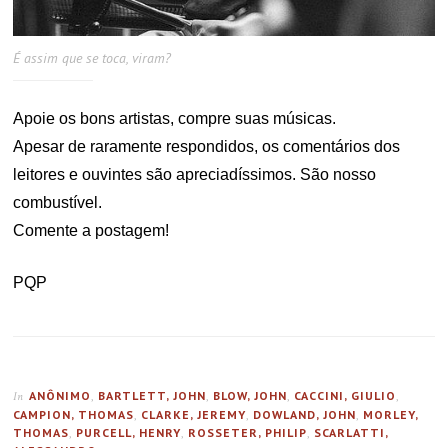
É assim que se toca, viram?
Apoie os bons artistas, compre suas músicas.
Apesar de raramente respondidos, os comentários dos
leitores e ouvintes são apreciadíssimos. São nosso
combustível.
Comente a postagem!
PQP
ANÔNIMO
,
BARTLETT, JOHN
,
BLOW, JOHN
,
CACCINI, GIULIO
,
In
CAMPION, THOMAS
,
CLARKE, JEREMY
,
DOWLAND, JOHN
,
MORLEY,
THOMAS
,
PURCELL, HENRY
,
ROSSETER, PHILIP
,
SCARLATTI,