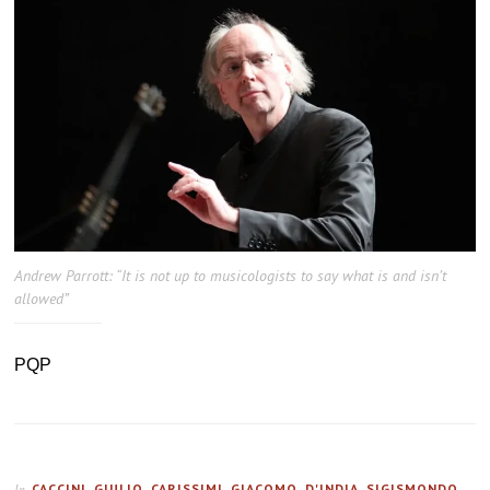
Andrew Parrott: “It is not up to musicologists to say what is and isn’t
allowed”
PQP
CACCINI, GIULIO
,
CARISSIMI, GIACOMO
,
D'INDIA, SIGISMONDO
,
In