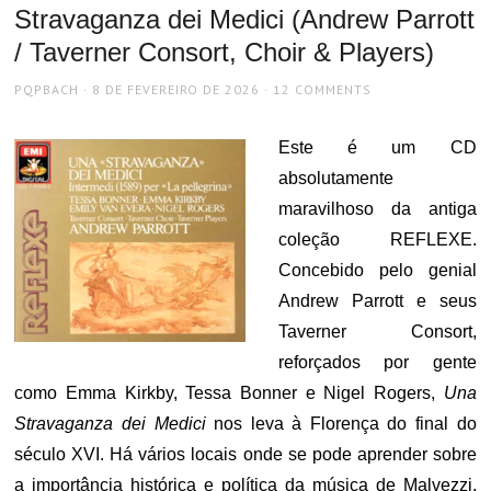
Stravaganza dei Medici (Andrew Parrott
/ Taverner Consort, Choir & Players)
AUTHOR
POSTED
PQPBACH
8 DE FEVEREIRO DE 2026
12 COMMENTS
ON
Este é um CD
absolutamente
maravilhoso da antiga
coleção REFLEXE.
Concebido pelo genial
Andrew Parrott e seus
Taverner Consort,
reforçados por gente
como Emma Kirkby, Tessa Bonner e Nigel Rogers,
Una
Stravaganza dei Medici
nos leva à Florença do final do
século XVI. Há vários locais onde se pode aprender sobre
a importância histórica e política da música de Malvezzi,