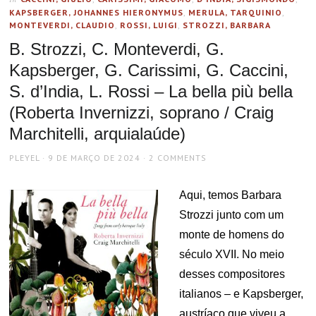
KAPSBERGER, JOHANNES HIERONYMUS
,
MERULA, TARQUINIO
,
MONTEVERDI, CLAUDIO
,
ROSSI, LUIGI
,
STROZZI, BARBARA
B. Strozzi, C. Monteverdi, G.
Kapsberger, G. Carissimi, G. Caccini,
S. d’India, L. Rossi – La bella più bella
(Roberta Invernizzi, soprano / Craig
Marchitelli, arquialaúde)
AUTHOR
POSTED
PLEYEL
9 DE MARÇO DE 2024
2 COMMENTS
ON
Aqui, temos Barbara
Strozzi junto com um
monte de homens do
século XVII. No meio
desses compositores
italianos – e Kapsberger,
austríaco que viveu a