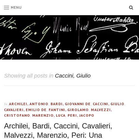
SE
MENU
Showing all posts in
Caccini, Giulio
ARCHILEI, ANTONIO
,
BARDI, GIOVANNI DE
,
CACCINI, GIULIO
,
In
CAVALIERI, EMILIO DE
,
FANTINI, GIROLAMO
,
MALVEZZI,
CRISTOFANO
,
MARENZIO, LUCA
,
PERI, JACOPO
Archilei, Bardi, Caccini, Cavalieri,
Malvezzi, Marenzio, Peri: Una