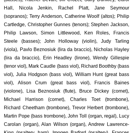
Hall, Nicola Jenkin, Rachel Platt, Jane Seymour
(sopranos); Terry Anderson, Catherine Woolf (altos); Philip
Cartledge, Christopher Gunnes (tenors); Stephen Jackson,
Philip Lawson, Simon Littlewood, Ken Roles, Francis
Steele (basses); John Holloway (violin), Judy Tarling
(viola), Pavlo Beznosiuk (lira da braccio), Nicholas Hayley
(lira da braccio), Erin Headley (lirone), Wendy Gillespie
(tenor viol), Mark Caudle (bass viol), Richard Boothby (bass
viol), Julia Hodgson (bass viol), William Hunt (great bass
viol), Alison Crum (great bass viol), Francis Baines
(violone), Lisa Beznosiuk (flute), Bruce Dickey (cornet),
Michael Harrison (cornet), Charles Toet (trombone),
Richard Cheetham (trombone), Trevor Herbert (trombone),
Martin Pope (bass trombone), John Toll (organ, regal), Lucy
Carolan (organ), Alan Wilson (organ), Andrew Lawrence-
King (psaltery, harp), Imogen Barford (psaltery), Frances