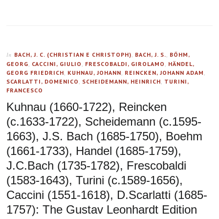
BACH, J. C. (CHRISTIAN E CHRISTOPH)
,
BACH, J. S.
,
BÖHM,
In
GEORG
,
CACCINI, GIULIO
,
FRESCOBALDI, GIROLAMO
,
HÄNDEL,
GEORG FRIEDRICH
,
KUHNAU, JOHANN
,
REINCKEN, JOHANN ADAM
,
SCARLATTI, DOMENICO
,
SCHEIDEMANN, HEINRICH
,
TURINI,
FRANCESCO
Kuhnau (1660-1722), Reincken
(c.1633-1722), Scheidemann (c.1595-
1663), J.S. Bach (1685-1750), Boehm
(1661-1733), Handel (1685-1759),
J.C.Bach (1735-1782), Frescobaldi
(1583-1643), Turini (c.1589-1656),
Caccini (1551-1618), D.Scarlatti (1685-
1757): The Gustav Leonhardt Edition