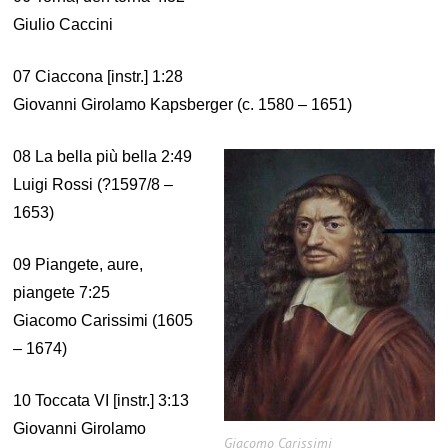
Giulio Caccini
07 Ciaccona [instr.] 1:28
Giovanni Girolamo Kapsberger (c. 1580 – 1651)
08 La bella più bella 2:49
Luigi Rossi (?1597/8 –
1653)
09 Piangete, aure,
piangete 7:25
Giacomo Carissimi (1605
– 1674)
10 Toccata VI [instr.] 3:13
Giovanni Girolamo
Giacomo Carissimi