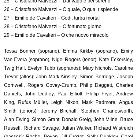
25 – Cristofano Malvezzi – Dal vago e bel sereno
26 – Cristofano Malvezzi – O quale, O qual risplende
27 – Emilio de Cavalieri – Godi, turba mortal
28 – Cristofano Malvezzi – O fortunato giorno
29 – Emilio de Cavalieri – O che nuovo miracolo
Tessa Bonner (soprano), Emma Kirkby (soprano), Emily
Van Evera (soprano), Nigel Rogers (tenor); Kate Eckersley,
Twig Hall, Evelyn Tubb (sopranos); Mary Nichols, Caroline
Trevor (altos); John Mark Ainsley, Simon Berridge, Joseph
Cornwell, Rogers Covey-Crump, Philip Daggett, Charles
Daniels, John Dudley, Paul Elliott, Philip Fryer, Andrew
King, Rufus Müller, Leigh Nixon, Mark Padmore, Angus
Smith (tenors); Jeremy Birchall, Stephen Charlesworth,
Alan Ewing, Simon Grant, Donald Greig, John Milne, Bruce
Russell, Richard Savage, Julian Walker, Richard Wistreich
(basses); Rachel Bevan, Jill Crozet, Sally Dunkley, Carol