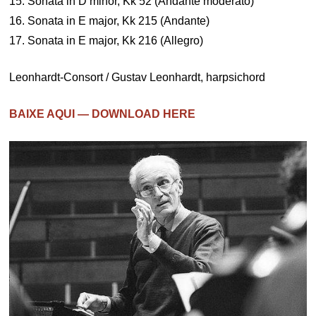
15. Sonata in D minor, Kk 52 (Andante moderato)
16. Sonata in E major, Kk 215 (Andante)
17. Sonata in E major, Kk 216 (Allegro)
Leonhardt-Consort / Gustav Leonhardt, harpsichord
BAIXE AQUI — DOWNLOAD HERE