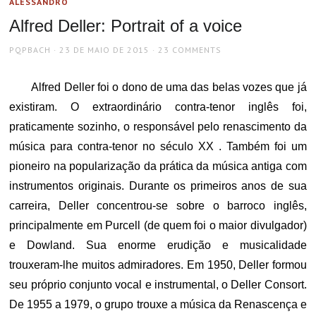
ALESSANDRO
Alfred Deller: Portrait of a voice
AUTHOR
POSTED
PQPBACH
23 DE MAIO DE 2015
23 COMMENTS
ON
Alfred Deller foi o dono de uma das belas vozes que já
existiram. O extraordinário contra-tenor inglês foi,
praticamente sozinho, o responsável pelo renascimento da
música para contra-tenor no século XX . Também foi um
pioneiro na popularização da prática da música antiga com
instrumentos originais. Durante os primeiros anos de sua
carreira, Deller concentrou-se sobre o barroco inglês,
principalmente em Purcell (de quem foi o maior divulgador)
e Dowland. Sua enorme erudição e musicalidade
trouxeram-lhe muitos admiradores. Em 1950, Deller formou
seu próprio conjunto vocal e instrumental, o Deller Consort.
De 1955 a 1979, o grupo trouxe a música da Renascença e