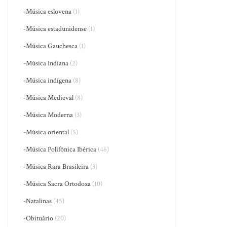
-Música eslovena
(1)
-Música estadunidense
(1)
-Música Gauchesca
(1)
-Música Indiana
(2)
-Música indígena
(8)
-Música Medieval
(8)
-Música Moderna
(3)
-Música oriental
(5)
-Música Polifônica Ibérica
(46)
-Música Rara Brasileira
(3)
-Música Sacra Ortodoxa
(10)
-Natalinas
(45)
-Obituário
(20)