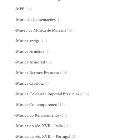
-MPB
(54)
-Muro das Lamentações
(1)
-Museu da Música de Mariana
(15)
-Música antiga
(16)
-Música Armênia
(3)
-Música Armorial
(12)
-Música Barroca Francesa
(120)
-Música Cipriota
(1)
-Música Colonial e Imperial Brasileira
(206)
-Música Contemporânea
(42)
-Música do Renascimento
(26)
-Música do séc. XVII – Itália
(3)
-Música do séc. XVIII – Portugal
(20)