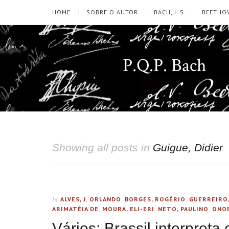
HOME
SOBRE O AUTOR
BACH, J. S.
BEETHOV
P.Q.P. Bach
Showing all posts in
Guigue, Didier
ALVES, J. ORLANDO
,
BORGES, ROGÉRIO
,
GUERREIRO
In
ARIMATÉIA DE
,
MOURA, ELI-ERI
,
NETO, PAULINO
,
ONOF
Vários: Brassil interpret