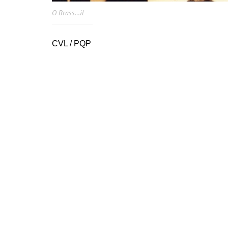
O Brass…il
CVL / PQP