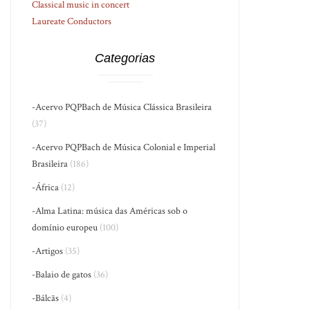
Classical music in concert
Laureate Conductors
Categorias
-Acervo PQPBach de Música Clássica Brasileira
(37)
-Acervo PQPBach de Música Colonial e Imperial
Brasileira
(186)
-África
(12)
-Alma Latina: música das Américas sob o
domínio europeu
(100)
-Artigos
(35)
-Balaio de gatos
(36)
-Bálcãs
(4)