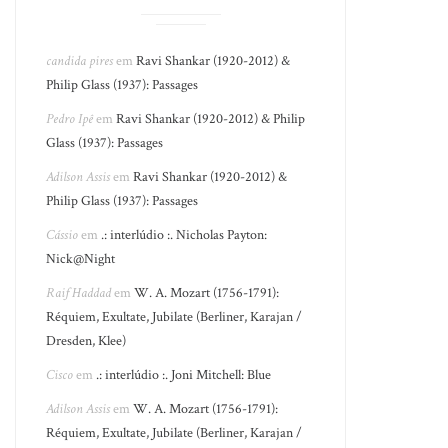
candida pires
em
Ravi Shankar (1920-2012) &
Philip Glass (1937): Passages
Pedro Ipê
em
Ravi Shankar (1920-2012) & Philip
Glass (1937): Passages
Adilson Assis
em
Ravi Shankar (1920-2012) &
Philip Glass (1937): Passages
Cássio
em
.: interlúdio :. Nicholas Payton:
Nick@Night
Raif Haddad
em
W. A. Mozart (1756-1791):
Réquiem, Exultate, Jubilate (Berliner, Karajan /
Dresden, Klee)
Cisco
em
.: interlúdio :. Joni Mitchell: Blue
Adilson Assis
em
W. A. Mozart (1756-1791):
Réquiem, Exultate, Jubilate (Berliner, Karajan /