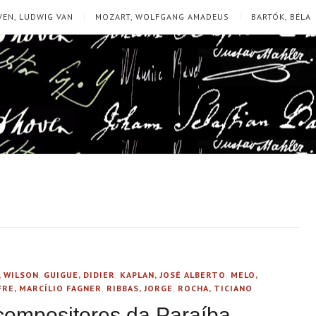
EN, LUDWIG VAN
MOZART, WOLFGANG AMADEUS
BARTÓK, BÉLA
, WILSON
,
GUIGUE, DIDIER
,
KAPLAN, JOSÉ ALBERTO
,
MELO,
RE, MARCÍLIO FAGNER
,
RIBBAS, JORGE
,
ROCHA, TICIANO
a compositores da Paraíba