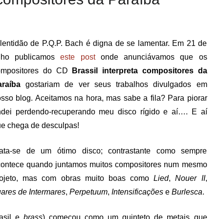
lentidão de P.Q.P. Bach é digna de se lamentar. Em 21 de
ulho publicamos
este post
onde anunciávamos que os
ompositores do CD
Brassil interpreta compositores da
araíba
gostariam de ver seus trabalhos divulgados em
sso blog. Aceitamos na hora, mas sabe a fila? Para piorar
dei perdendo-recuperando meu disco rígido e aí…. E aí
e chega de desculpas!
rata-se de um ótimo disco; contrastante como sempre
contece quando juntamos muitos compositores num mesmo
rojeto, mas com obras muito boas como
Lied
,
Nouer II
,
ares de Intermares
,
Perpetuum
,
Intensificações
e
Burlesca
.
rasil e
brass
) começou como um quinteto de metais que