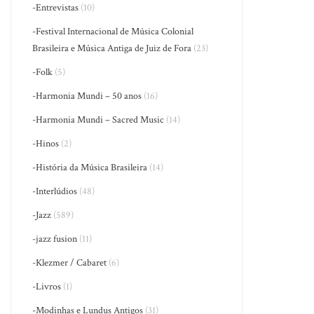
-Entrevistas
(10)
-Festival Internacional de Música Colonial
Brasileira e Música Antiga de Juiz de Fora
(23)
-Folk
(5)
-Harmonia Mundi – 50 anos
(16)
-Harmonia Mundi – Sacred Music
(14)
-Hinos
(2)
-História da Música Brasileira
(14)
-Interlúdios
(48)
-Jazz
(589)
-jazz fusion
(11)
-Klezmer / Cabaret
(6)
-Livros
(1)
-Modinhas e Lundus Antigos
(31)