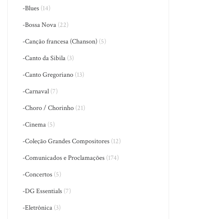
-Blues
(14)
-Bossa Nova
(22)
-Canção francesa (Chanson)
(5)
-Canto da Sibila
(3)
-Canto Gregoriano
(13)
-Carnaval
(7)
-Choro / Chorinho
(21)
-Cinema
(5)
-Coleção Grandes Compositores
(12)
-Comunicados e Proclamações
(174)
-Concertos
(5)
-DG Essentials
(7)
-Eletrônica
(3)