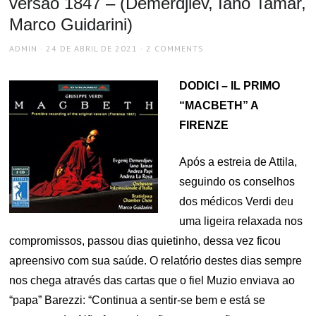
versão 1847 – (Demerdjiev, Iano Tamar,
Marco Guidarini)
AUTHOR
POSTED
ADMIN
24 DE ABRIL DE 2021
2 COMMENTS
ON
DODICI – IL PRIMO
“MACBETH” A
FIRENZE
Após a estreia de Attila,
seguindo os conselhos
dos médicos Verdi deu
uma ligeira relaxada nos
compromissos, passou dias quietinho, dessa vez ficou
apreensivo com sua saúde. O relatório destes dias sempre
nos chega através das cartas que o fiel Muzio enviava ao
“papa” Barezzi: “Continua a sentir-se bem e está se