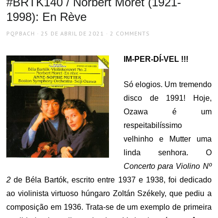
#BRTK140 / Norbert Moret (1921-
1998): En Rève
AUTHOR
POSTED
PQPBACH
25 DE ABRIL DE 2021
2 COMMENTS
ON
IM-PER-DÍ-VEL !!!
Só elogios. Um tremendo
disco de 1991! Hoje,
Ozawa é um
respeitabilíssimo
velhinho e Mutter uma
linda senhora. O
Concerto para Violino Nº
2
de Béla Bartók, escrito entre 1937 e 1938, foi dedicado
ao violinista virtuoso húngaro Zoltán Székely, que pediu a
composição em 1936. Trata-se de um exemplo de primeira