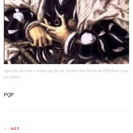
Agricola durante a visita que fez ao Castelo Alte Musik da PQP Bach Corp.
em Ghent.
PQP
-JAZZ
In