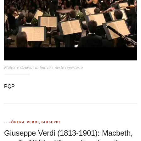
Mutter e Ozawa: imbatíveis neste repertório
PQP
-ÓPERA
,
VERDI, GIUSEPPE
In
Giuseppe Verdi (1813-1901): Macbeth,