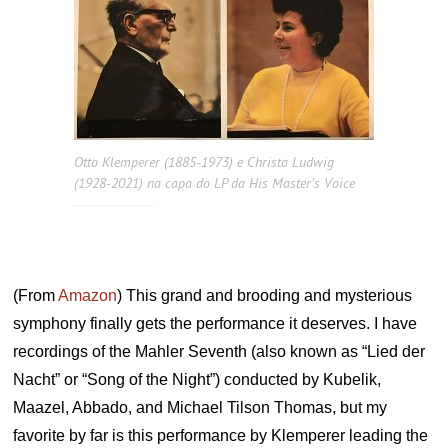
Otto Klemperer (1885-1973) e Christa Ludwig
(1928-2021) na capa do LP da His Master’s Voice
(From
Amazon
) This grand and brooding and mysterious
symphony finally gets the performance it deserves. I have
recordings of the Mahler Seventh (also known as “Lied der
Nacht” or “Song of the Night”) conducted by Kubelik,
Maazel, Abbado, and Michael Tilson Thomas, but my
favorite by far is this performance by Klemperer leading the