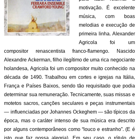
motivação. É excelente
música, com boas
melodias e execução de
primeira linha. Alexander
Agricola foi um
compositor renascentista franco-flamengo. Nascido
Alexandre Ackerman, filho ilegítimo de uma rica negociante
holandesa, Agricola foi um compositor muito conhecido na
década de 1490. Trabalhou em cortes e igrejas na Itália,
França e Países Baixos, sendo tão requisitado que podia
determinar sua remuneração. Tecnicamente, suas missas e
motetos sacros, canções seculares e peças instrumentais
— influenciadas por Johannes Ockeghem — são típicos da
época, mas o caráter intenso de sua música era descrito
por alguns contemporâneos como “louco e estranho”. (E é
isto que faz nossa alegria). Em seu caso, o rótulo de