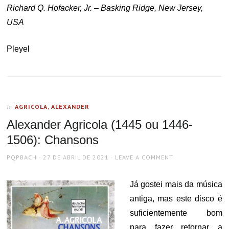
Richard Q. Hofacker, Jr. – Basking Ridge, New Jersey,
USA
Pleyel
AGRICOLA, ALEXANDER
In
Alexander Agricola (1445 ou 1446-
1506): Chansons
AUTHOR
POSTED
PQPBACH
27 DE ABRIL DE 2021
LEAVE A COMMENT
ON
Já gostei mais da música
antiga, mas este disco é
suficientemente bom
para fazer retornar a