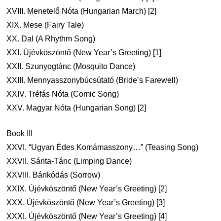
XVIII. Menetelő Nóta (Hungarian March) [2]
XIX. Mese (Fairy Tale)
XX. Dal (A Rhythm Song)
XXI. Újévköszöntő (New Year’s Greeting) [1]
XXII. Szunyogtánc (Mosquito Dance)
XXIII. Mennyasszonybúcsútató (Bride’s Farewell)
XXIV. Tréfás Nóta (Comic Song)
XXV. Magyar Nóta (Hungarian Song) [2]
Book III
XXVI. “Ugyan Édes Komámasszony…” (Teasing Song)
XXVII. Sánta-Tánc (Limping Dance)
XXVIII. Bánkódás (Sorrow)
XXIX. Újévköszöntő (New Year’s Greeting) [2]
XXX. Újévköszöntő (New Year’s Greeting) [3]
XXXI. Újévköszöntő (New Year’s Greeting) [4]