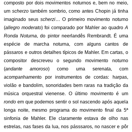
composto por dois movimentos noturnos e, bem no meio,
um
scherzo
também sombrio, como antes Chopin já tinha
imaginado seus
scherzi
… O primeiro movimento noturno
(
allegro moderato
) foi comparado por Mahler ao quadro
A
Ronda Noturna
, do pintor neerlandês Rembrandt. É uma
espécie de marcha noturna, com alguns cantos de
pássaros e outros detalhes típicos de Mahler. Em cartas, o
compositor descreveu o segundo movimento noturno
(
andante amoroso
) como uma serenata, com
acompanhamento por instrumentos de cordas: harpas,
violão e bandolim, sonoridades bem raras na tradição da
música orquestral vienense. O último movimento é um
rondo
em que podemos sentir o sol nascendo após aquela
longa noite, mesmo programa do movimento final da 5ª
sinfonia de Mahler. Ele claramente estava de olho nas
estrelas, nas fases da lua, nos pásssaros, no nascer e pôr