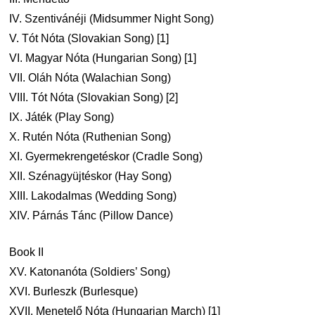
IV. Szentivánéji (Midsummer Night Song)
V. Tót Nóta (Slovakian Song) [1]
VI. Magyar Nóta (Hungarian Song) [1]
VII. Oláh Nóta (Walachian Song)
VIII. Tót Nóta (Slovakian Song) [2]
IX. Játék (Play Song)
X. Rutén Nóta (Ruthenian Song)
XI. Gyermekrengetéskor (Cradle Song)
XII. Szénagyüjtéskor (Hay Song)
XIII. Lakodalmas (Wedding Song)
XIV. Párnás Tánc (Pillow Dance)
Book II
XV. Katonanóta (Soldiers’ Song)
XVI. Burleszk (Burlesque)
XVII. Menetelő Nóta (Hungarian March) [1]