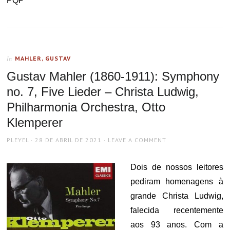
PQP
MAHLER, GUSTAV
In
Gustav Mahler (1860-1911): Symphony
no. 7, Five Lieder – Christa Ludwig,
Philharmonia Orchestra, Otto
Klemperer
AUTHOR
POSTED
PLEYEL
28 DE ABRIL DE 2021
LEAVE A COMMENT
ON
Dois de nossos leitores
pediram homenagens à
grande Christa Ludwig,
falecida recentemente
aos 93 anos. Com a