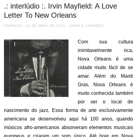
.: interlúdio :. Irvin Mayfield: A Love
Letter To New Orleans
AUTHOR
POSTED
PQPBACH
26 DE ABRIL DE 2021
LEAVE A COMMENT
ON
Com sua cultura
inimitavelmente rica,
Nova Orleans é uma
cidade muito fácil de se
amar. Além do Mardi
Gras, Nova Orleans é
muito conhecida também
por ser o local de
nascimento do jazz. Essa forma de arte exclusivamente
americana se desenvolveu aqui há 100 anos, quando
músicos afro-americanos absorveram elementos musicais
europeus e criaram um som único. Até hoje em Nova