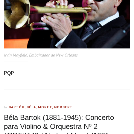
Irvin Mayfield, Embaixador de New Orleans
PQP
BARTÓK, BÉLA
,
MORET, NORBERT
In
Béla Bartok (1881-1945): Concerto
para Violino & Orquestra Nº 2