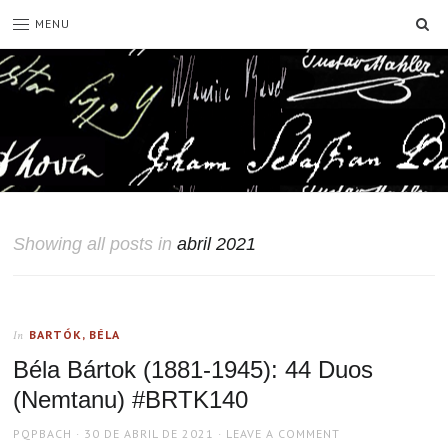
SE
MENU
Showing all posts in
abril 2021
BARTÓK, BÉLA
In
Béla Bártok (1881-1945): 44 Duos
(Nemtanu) #BRTK140
AUTHOR
POSTED
PQPBACH
30 DE ABRIL DE 2021
LEAVE A COMMENT