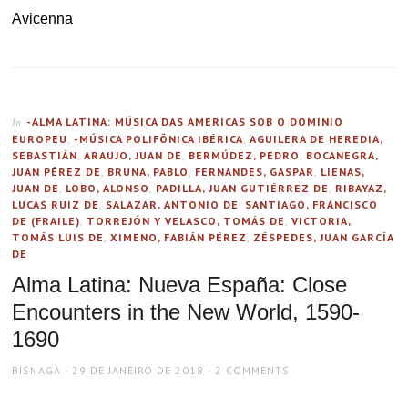
Avicenna
-ALMA LATINA: MÚSICA DAS AMÉRICAS SOB O DOMÍNIO
In
EUROPEU
,
-MÚSICA POLIFÔNICA IBÉRICA
,
AGUILERA DE HEREDIA,
SEBASTIÁN
,
ARAUJO, JUAN DE
,
BERMÚDEZ, PEDRO
,
BOCANEGRA,
JUAN PÉREZ DE
,
BRUNA, PABLO
,
FERNANDES, GASPAR
,
LIENAS,
JUAN DE
,
LOBO, ALONSO
,
PADILLA, JUAN GUTIÉRREZ DE
,
RIBAYAZ,
LUCAS RUIZ DE
,
SALAZAR, ANTONIO DE
,
SANTIAGO, FRANCISCO
DE (FRAILE)
,
TORREJÓN Y VELASCO, TOMÁS DE
,
VICTORIA,
TOMÁS LUIS DE
,
XIMENO, FABIÁN PÉREZ
,
ZÉSPEDES, JUAN GARCÍA
DE
Alma Latina: Nueva España: Close
Encounters in the New World, 1590-
1690
AUTHOR
POSTED
BISNAGA
29 DE JANEIRO DE 2018
2 COMMENTS
ON