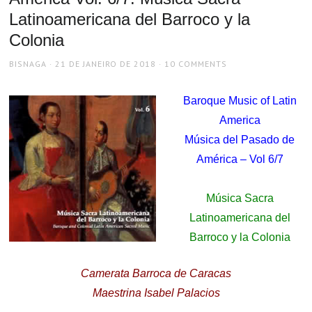
Latinoamericana del Barroco y la
Colonia
AUTHOR
POSTED
BISNAGA
21 DE JANEIRO DE 2018
10 COMMENTS
ON
Baroque Music of Latin
America
Música del Pasado de
América – Vol 6/7
.
Música Sacra
Latinoamericana del
Barroco y la Colonia
Camerata Barroca de Caracas
Maestrina Isabel Palacios