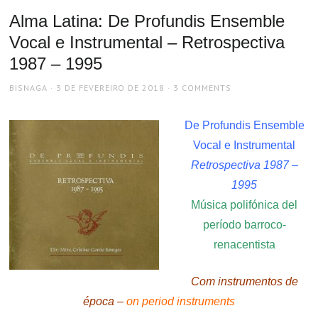
Alma Latina: De Profundis Ensemble
Vocal e Instrumental – Retrospectiva
1987 – 1995
AUTHOR
POSTED
BISNAGA
3 DE FEVEREIRO DE 2018
3 COMMENTS
ON
De Profundis Ensemble
Vocal e Instrumental
Retrospectiva 1987 –
1995
Música polifónica del
período barroco-
renacentista
Com instrumentos de
época –
on period instruments