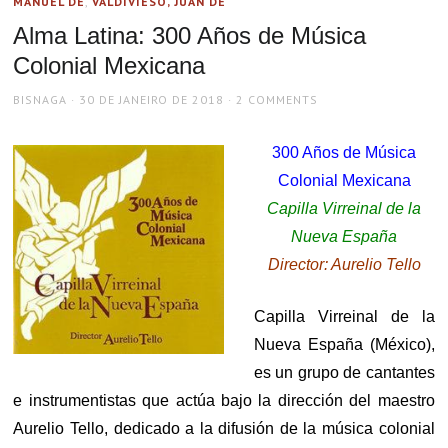
MANUEL DE
,
VALDIVIESO, JUAN DE
Alma Latina: 300 Años de Música
Colonial Mexicana
AUTHOR
POSTED
BISNAGA
30 DE JANEIRO DE 2018
2 COMMENTS
ON
300 Años de Música
Colonial Mexicana
Capilla Virreinal de la
Nueva España
Director: Aurelio Tello
Capilla Virreinal de la
Nueva España (México),
es un grupo de cantantes
e instrumentistas que actúa bajo la dirección del maestro
Aurelio Tello, dedicado a la difusión de la música colonial