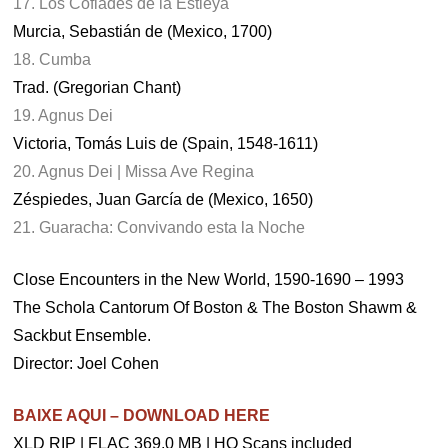
17. Los Coflades de la Estleya
Murcia, Sebastián de (Mexico, 1700)
18. Cumba
Trad. (Gregorian Chant)
19. Agnus Dei
Victoria, Tomás Luis de (Spain, 1548-1611)
20. Agnus Dei | Missa Ave Regina
Zéspiedes, Juan García de (Mexico, 1650)
21. Guaracha: Convivando esta la Noche
Close Encounters in the New World, 1590-1690 – 1993
The Schola Cantorum Of Boston & The Boston Shawm &
Sackbut Ensemble.
Director: Joel Cohen
BAIXE AQUI – DOWNLOAD HERE
XLD RIP | FLAC 369,0 MB | HQ Scans included