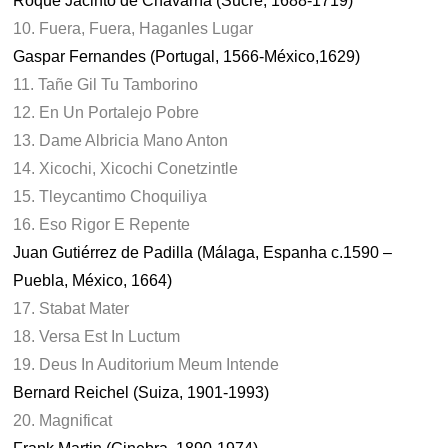
Roque Jacinto de Chavarría (Sucre, 1688-1719)
10. Fuera, Fuera, Haganles Lugar
Gaspar Fernandes (Portugal, 1566-México,1629)
11. Tañe Gil Tu Tamborino
12. En Un Portalejo Pobre
13. Dame Albricia Mano Anton
14. Xicochi, Xicochi Conetzintle
15. Tleycantimo Choquiliya
16. Eso Rigor E Repente
Juan Gutiérrez de Padilla (Málaga, Espanha c.1590 –
Puebla, México, 1664)
17. Stabat Mater
18. Versa Est In Luctum
19. Deus In Auditorium Meum Intende
Bernard Reichel (Suiza, 1901-1993)
20. Magnificat