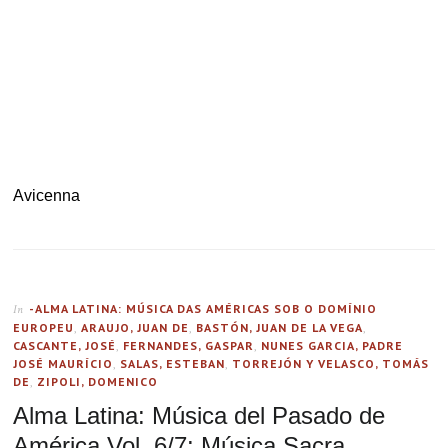
Avicenna
-ALMA LATINA: MÚSICA DAS AMÉRICAS SOB O DOMÍNIO
In
EUROPEU
,
ARAUJO, JUAN DE
,
BASTÓN, JUAN DE LA VEGA
,
CASCANTE, JOSÉ
,
FERNANDES, GASPAR
,
NUNES GARCIA, PADRE
JOSÉ MAURÍCIO
,
SALAS, ESTEBAN
,
TORREJÓN Y VELASCO, TOMÁS
DE
,
ZIPOLI, DOMENICO
Alma Latina: Música del Pasado de
América Vol. 6/7: Música Sacra