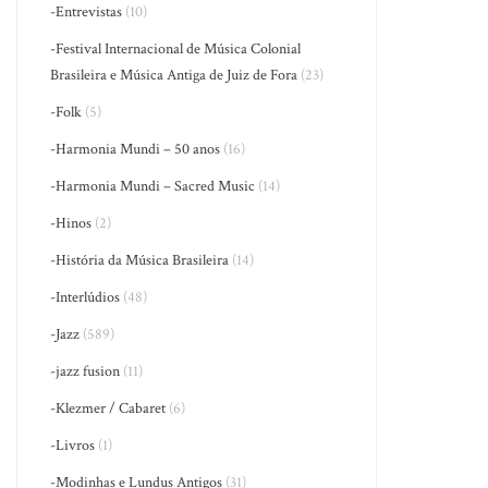
-Entrevistas
(10)
-Festival Internacional de Música Colonial
Brasileira e Música Antiga de Juiz de Fora
(23)
-Folk
(5)
-Harmonia Mundi – 50 anos
(16)
-Harmonia Mundi – Sacred Music
(14)
-Hinos
(2)
-História da Música Brasileira
(14)
-Interlúdios
(48)
-Jazz
(589)
-jazz fusion
(11)
-Klezmer / Cabaret
(6)
-Livros
(1)
-Modinhas e Lundus Antigos
(31)