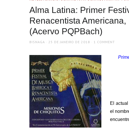
Alma Latina: Primer Festi
Renacentista Americana, 
(Acervo PQPBach)
AUTHOR
POSTED
BISNAGA
25 DE JANEIRO DE 2018
1 COMMENT
ON
Prime
El actual
el nombre
encuentro