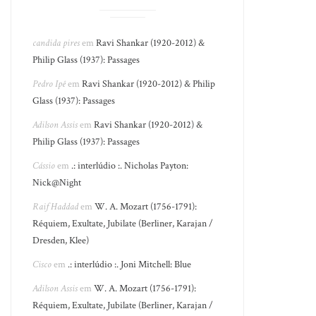
candida pires
em
Ravi Shankar (1920-2012) &
Philip Glass (1937): Passages
Pedro Ipê
em
Ravi Shankar (1920-2012) & Philip
Glass (1937): Passages
Adilson Assis
em
Ravi Shankar (1920-2012) &
Philip Glass (1937): Passages
Cássio
em
.: interlúdio :. Nicholas Payton:
Nick@Night
Raif Haddad
em
W. A. Mozart (1756-1791):
Réquiem, Exultate, Jubilate (Berliner, Karajan /
Dresden, Klee)
Cisco
em
.: interlúdio :. Joni Mitchell: Blue
Adilson Assis
em
W. A. Mozart (1756-1791):
Réquiem, Exultate, Jubilate (Berliner, Karajan /