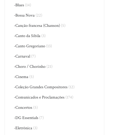
-Blues
(14)
-Bossa Nova
(22)
-Canção francesa (Chanson)
(5)
-Canto da Sibila
(3)
-Canto Gregoriano
(13)
-Carnaval
(7)
-Choro / Chorinho
(21)
-Cinema
(5)
-Coleção Grandes Compositores
(12)
-Comunicados e Proclamações
(174)
-Concertos
(5)
-DG Essentials
(7)
-Eletrônica
(3)