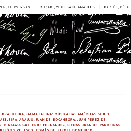
EN, LUDWIG VAN
MOZART, WOLFGANG AMADEUS
BARTÓK, BÉLA
L BRASILEIRA
,
-ALMA LATINA: MÚSICA DAS AMÉRICAS SOB O
RASILEIRA
,
ARAUJO, JUAN DE
,
BOCANEGRA, JUAN PÉREZ DE
,
O
,
HIDALGO, GUTIERRE FERNÁNDEZ
,
LIENAS, JUAN DE
,
PARREIRAS
REJÓN Y VELASCO, TOMÁS DE
,
ZIPOLI, DOMENICO