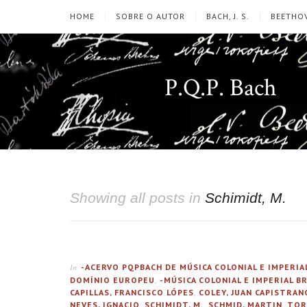
HOME
SOBRE O AUTOR
BACH, J. S.
BEETHOV
P.Q.P. Bach
Showing all posts in
Schimidt, M.
-ACERVO PQPBACH DE MÚSICA COLONIAL E IMPERIA
In
DOMÍNIO EUROPEU
,
-MÚSICA COLONIAL E IMPERIAL B
CAPILLAS, FRANCISCO LÓPES
,
COLEY, JUAN CAPISTRAN
NEVES, IGNACIO
,
SCHIMIDT, M.
,
SCHMID, MARTIN
,
TOR