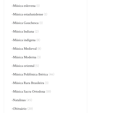
-Música eslovena
(1)
-Música estadunidense
(1)
-Música Gauchesca
(1)
-Música Indiana
(2)
-Música indígena
(8)
-Música Medieval
(8)
-Música Moderna
(3)
-Música oriental
(5)
-Música Polifônica Ibérica
(46)
-Música Rara Brasileira
(3)
-Música Sacra Ortodoxa
(10)
-Natalinas
(45)
-Obituário
(20)