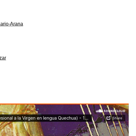
Dario-Arana
zar