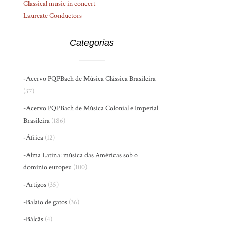
Classical music in concert
Laureate Conductors
Categorias
-Acervo PQPBach de Música Clássica Brasileira
(37)
-Acervo PQPBach de Música Colonial e Imperial
Brasileira
(186)
-África
(12)
-Alma Latina: música das Américas sob o
domínio europeu
(100)
-Artigos
(35)
-Balaio de gatos
(36)
-Bálcãs
(4)