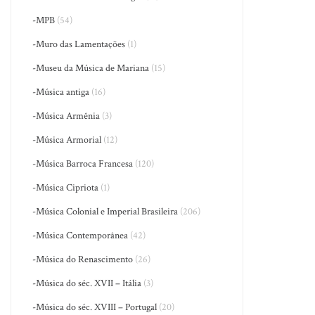
-MPB
(54)
-Muro das Lamentações
(1)
-Museu da Música de Mariana
(15)
-Música antiga
(16)
-Música Armênia
(3)
-Música Armorial
(12)
-Música Barroca Francesa
(120)
-Música Cipriota
(1)
-Música Colonial e Imperial Brasileira
(206)
-Música Contemporânea
(42)
-Música do Renascimento
(26)
-Música do séc. XVII – Itália
(3)
-Música do séc. XVIII – Portugal
(20)