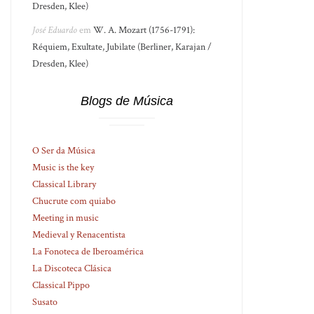
Dresden, Klee)
José Eduardo
em
W. A. Mozart (1756-1791):
Réquiem, Exultate, Jubilate (Berliner, Karajan /
Dresden, Klee)
Blogs de Música
O Ser da Música
Music is the key
Classical Library
Chucrute com quiabo
Meeting in music
Medieval y Renacentista
La Fonoteca de Iberoamérica
La Discoteca Clásica
Classical Pippo
Susato