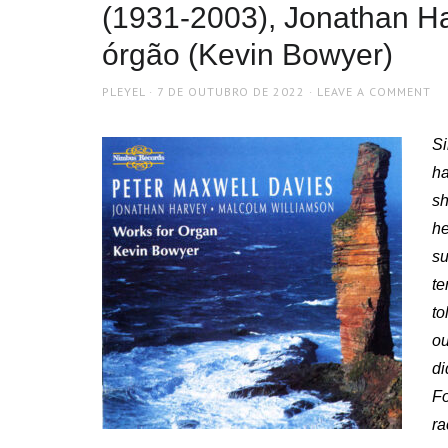
(1931-2003), Jonathan H
órgão (Kevin Bowyer)
AUTHOR
POSTED
PLEYEL
7 DE OUTUBRO DE 2022
LEAVE A COMMENT
ON
Si
ha
sh
he
su
te
to
ou
di
Fo
ra