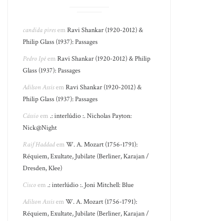
candida pires
em
Ravi Shankar (1920-2012) &
Philip Glass (1937): Passages
Pedro Ipê
em
Ravi Shankar (1920-2012) & Philip
Glass (1937): Passages
Adilson Assis
em
Ravi Shankar (1920-2012) &
Philip Glass (1937): Passages
Cássio
em
.: interlúdio :. Nicholas Payton:
Nick@Night
Raif Haddad
em
W. A. Mozart (1756-1791):
Réquiem, Exultate, Jubilate (Berliner, Karajan /
Dresden, Klee)
Cisco
em
.: interlúdio :. Joni Mitchell: Blue
Adilson Assis
em
W. A. Mozart (1756-1791):
Réquiem, Exultate, Jubilate (Berliner, Karajan /