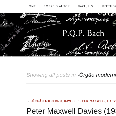
HOME
SOBRE O AUTOR
BACH, J. S.
BEETHOV
P.Q.P. Bach
Showing all posts in
-Órgão modern
-ÓRGÃO MODERNO
,
DAVIES, PETER MAXWELL
,
HARV
In
Peter Maxwell Davies (19