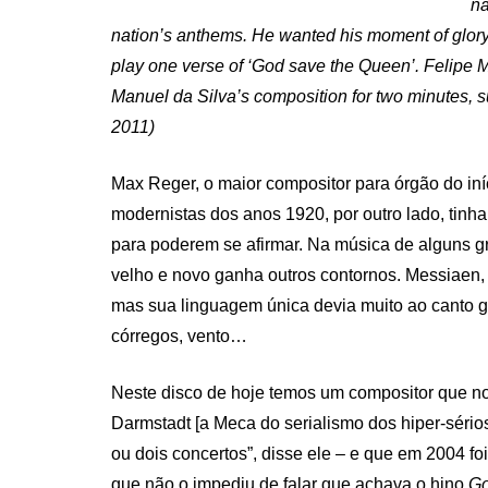
na
nation’s anthems. He wanted his moment of glory 
play one verse of ‘God save the Queen’. Felipe Ma
Manuel da Silva’s composition for two minutes, su
2011)
Max Reger, o maior compositor para órgão do in
modernistas dos anos 1920, por outro lado, tin
para poderem se afirmar. Na música de alguns gr
velho e novo ganha outros contornos. Messiaen,
mas sua linguagem única devia muito ao canto g
córregos, vento…
Neste disco de hoje temos um compositor que no
Darmstadt [a Meca do serialismo dos hiper-sério
ou dois concertos”, disse ele – e que em 2004 
que não o impediu de falar que achava o hino
Go