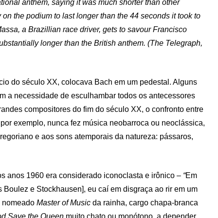
tional anthem, saying it was much shorter than other
on the podium to last longer than the 44 seconds it took to
ssa, a Brazillian race driver, gets to savour Francisco
bstantially longer than the British anthem. (The Telegraph,
ício do século XX, colocava Bach em um pedestal. Alguns
ham a necessidade de esculhambar todos os antecessores
andes compositores do fim do século XX, o confronto entre
 por exemplo, nunca fez música neobarroca ou neoclássica,
regoriano e aos sons atemporais da natureza: pássaros,
s anos 1960 era considerado iconoclasta e irônico –
“
Em
s Boulez e Stockhausen], eu caí em disgraça ao rir em um
foi nomeado
Master of Music
da rainha, cargo chapa-branca
d Save the Queen
muito chato ou monótono, a depender