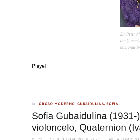
Sir Peter 
the Queen’
nacional br
Pleyel
-ÓRGÃO MODERNO
,
GUBAIDÚLINA, SOFIA
In
Sofia Gubaidulina (1931-)
violoncelo, Quaternion (I
AUTHOR
POSTED
PLEYEL
28 DE NOVEMBRO DE 2021
LEAVE A COMMENT