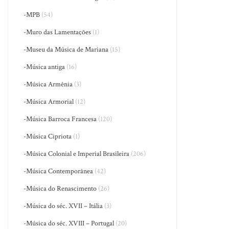
-MPB
(54)
-Muro das Lamentações
(1)
-Museu da Música de Mariana
(15)
-Música antiga
(16)
-Música Armênia
(3)
-Música Armorial
(12)
-Música Barroca Francesa
(120)
-Música Cipriota
(1)
-Música Colonial e Imperial Brasileira
(206)
-Música Contemporânea
(42)
-Música do Renascimento
(26)
-Música do séc. XVII – Itália
(3)
-Música do séc. XVIII – Portugal
(20)