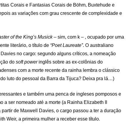
titas Corais e Fantasias Corais de Böhm, Buxtehude e
depois as variações com grau crescente de complexidade e
ster of the King’s Musick
– sim, com k – , ocupado por uma
e literário, o título de
“Poet Laureate”
. O australiano
 Davies no cargo: segundo alguns críticos, a nomeação
nção do
soft power
inglês sobre as ex-colônias do
nadenses com a morte recente da rainha lembra o clássico
 do luto do pessoal da Barra da Tijuca? Deixa pra lá…)
nteressantes e também uma penca de ingleses pomposos e
mo a ser nomeado até a morte (a Rainha Elizabeth II
 a partir de Maxwell Davies, o cargo passou a ter a duração
h Weir, a primeira mulher a receber esse título.