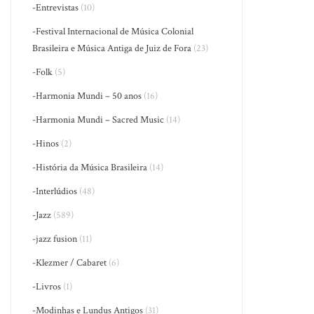
-Entrevistas
(10)
-Festival Internacional de Música Colonial
Brasileira e Música Antiga de Juiz de Fora
(23)
-Folk
(5)
-Harmonia Mundi – 50 anos
(16)
-Harmonia Mundi – Sacred Music
(14)
-Hinos
(2)
-História da Música Brasileira
(14)
-Interlúdios
(48)
-Jazz
(589)
-jazz fusion
(11)
-Klezmer / Cabaret
(6)
-Livros
(1)
-Modinhas e Lundus Antigos
(31)