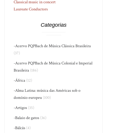
Classical music in concert
Laureate Conductors
Categorias
-Acervo PQPBach de Música Clássica Brasileira
(37)
-Acervo PQPBach de Música Colonial e Imperial
Brasileira
(186)
-África
(12)
-Alma Latina: música das Américas sob o
domínio europeu
(100)
-Artigos
(35)
-Balaio de gatos
(36)
-Bálcãs
(4)