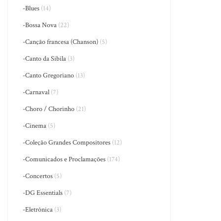
-Blues
(14)
-Bossa Nova
(22)
-Canção francesa (Chanson)
(5)
-Canto da Sibila
(3)
-Canto Gregoriano
(13)
-Carnaval
(7)
-Choro / Chorinho
(21)
-Cinema
(5)
-Coleção Grandes Compositores
(12)
-Comunicados e Proclamações
(174)
-Concertos
(5)
-DG Essentials
(7)
-Eletrônica
(3)