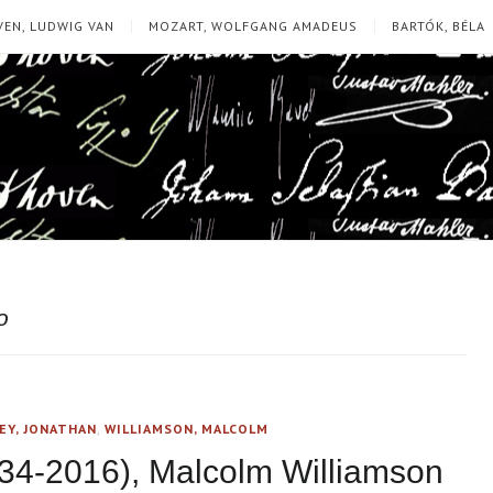
EN, LUDWIG VAN
MOZART, WOLFGANG AMADEUS
BARTÓK, BÉLA
o
EY, JONATHAN
,
WILLIAMSON, MALCOLM
34-2016), Malcolm Williamson