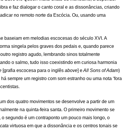
ra e faz dialogar o canto coral e as dissonâncias, criando
radicar no remoto norte da Escócia. Ou, usando uma
e baseiam em melodias escocesas do século XVI. A
forma singela pelos graves dos pedais e, quando parece
 outro registro agudo, lembrando sinos totalmente
ando o salmo, tudo isso coexistindo em curiosa harmonia
e
[grafia escocesa para o inglês
above
] e
All Sons of Adam
)
 há sempre um registro com som estranho ou uma nota ‘fora
centistas.
um dos quatro movimentos se desenvolve a partir de um
almente na quinta-feira santa. O primeiro movimento se
, o segundo é um contraponto um pouco mais longo, o
ccata
virtuosa em que a dissonância e os centros tonais se