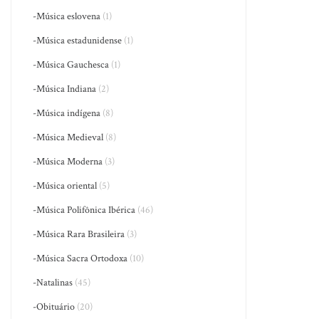
-Música eslovena
(1)
-Música estadunidense
(1)
-Música Gauchesca
(1)
-Música Indiana
(2)
-Música indígena
(8)
-Música Medieval
(8)
-Música Moderna
(3)
-Música oriental
(5)
-Música Polifônica Ibérica
(46)
-Música Rara Brasileira
(3)
-Música Sacra Ortodoxa
(10)
-Natalinas
(45)
-Obituário
(20)