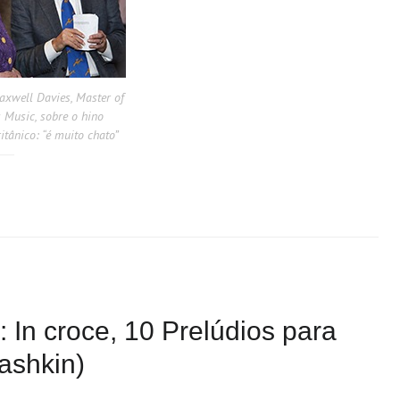
Maxwell Davies, Master of
s Music, sobre o hino
itânico: “é muito chato”
: In croce, 10 Prelúdios para
vashkin)