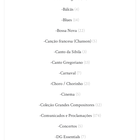
-Bálcãs
(4)
-Blues
(14)
-Bossa Nova
(22)
-Canção francesa (Chanson)
(5)
-Canto da Sibila
(3)
-Canto Gregoriano
(13)
-Carnaval
(7)
-Choro / Chorinho
(21)
-Cinema
(5)
-Coleção Grandes Compositores
(12)
-Comunicados e Proclamações
(174)
-Concertos
(5)
-DG Essentials
(7)