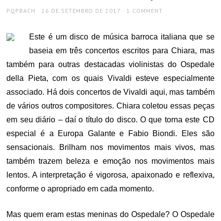
AUTHOR
POSTED
PQPBACH
26 DE SETEMBRO DE 2017
1 COMMENT
ON
Este é um disco de música barroca italiana que se
baseia em três concertos escritos para Chiara, mas
também para outras destacadas violinistas do Ospedale
della Pieta, com os quais Vivaldi esteve especialmente
associado. Há dois concertos de Vivaldi aqui, mas também
de vários outros compositores. Chiara coletou essas peças
em seu diário – daí o título do disco. O que torna este CD
especial é a Europa Galante e Fabio Biondi. Eles são
sensacionais. Brilham nos movimentos mais vivos, mas
também trazem beleza e emoção nos movimentos mais
lentos. A interpretação é vigorosa, apaixonado e reflexiva,
conforme o apropriado em cada momento.
Mas quem eram estas meninas do Ospedale? O Ospedale