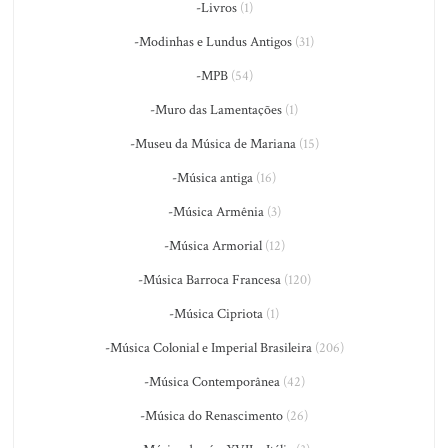
-Livros
(1)
-Modinhas e Lundus Antigos
(31)
-MPB
(54)
-Muro das Lamentações
(1)
-Museu da Música de Mariana
(15)
-Música antiga
(16)
-Música Armênia
(3)
-Música Armorial
(12)
-Música Barroca Francesa
(120)
-Música Cipriota
(1)
-Música Colonial e Imperial Brasileira
(206)
-Música Contemporânea
(42)
-Música do Renascimento
(26)