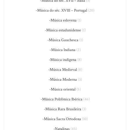
-Música do séc. XVII – Itália
(3)
-Música do séc. XVIII – Portugal
(20)
-Música eslovena
(1)
-Música estadunidense
(1)
-Música Gauchesca
(1)
-Música Indiana
(2)
-Música indígena
(8)
-Música Medieval
(8)
-Música Moderna
(3)
-Música oriental
(5)
-Música Polifônica Ibérica
(46)
-Música Rara Brasileira
(3)
-Música Sacra Ortodoxa
(10)
-Natalinas
(45)