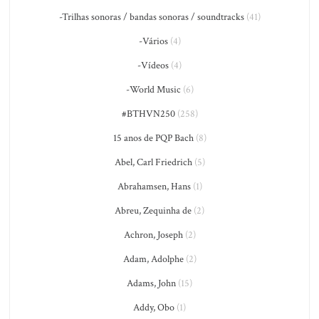
-Trilhas sonoras / bandas sonoras / soundtracks
(41)
-Vários
(4)
-Vídeos
(4)
-World Music
(6)
#BTHVN250
(258)
15 anos de PQP Bach
(8)
Abel, Carl Friedrich
(5)
Abrahamsen, Hans
(1)
Abreu, Zequinha de
(2)
Achron, Joseph
(2)
Adam, Adolphe
(2)
Adams, John
(15)
Addy, Obo
(1)