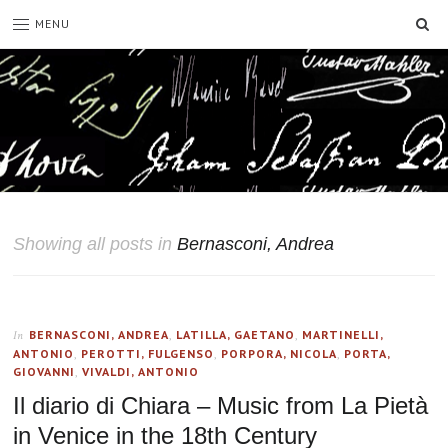
SE
MENU
Showing all posts in
Bernasconi, Andrea
BERNASCONI, ANDREA
,
LATILLA, GAETANO
,
MARTINELLI,
In
ANTONIO
,
PEROTTI, FULGENSO
,
PORPORA, NICOLA
,
PORTA,
GIOVANNI
,
VIVALDI, ANTONIO
Il diario di Chiara – Music from La Pietà
in Venice in the 18th Century