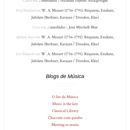
Cássio
em
.: interlúdio :. Nicholas Payton: Nick@Night
Raif Haddad
em
W. A. Mozart (1756-1791): Réquiem, Exultate,
Jubilate (Berliner, Karajan / Dresden, Klee)
Cisco
em
.: interlúdio :. Joni Mitchell: Blue
Adilson Assis
em
W. A. Mozart (1756-1791): Réquiem, Exultate,
Jubilate (Berliner, Karajan / Dresden, Klee)
José Eduardo
em
W. A. Mozart (1756-1791): Réquiem, Exultate,
Jubilate (Berliner, Karajan / Dresden, Klee)
Blogs de Música
O Ser da Música
Music is the key
Classical Library
Chucrute com quiabo
Meeting in music