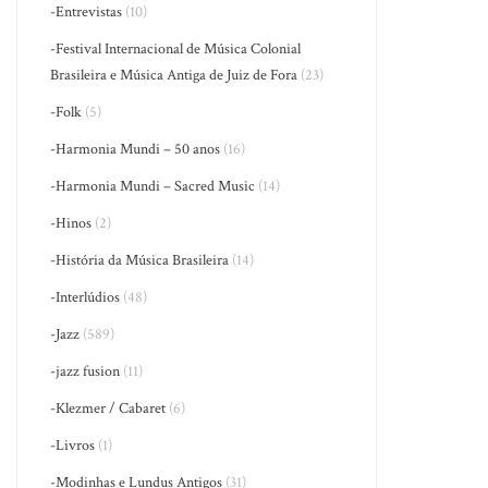
-Entrevistas
(10)
-Festival Internacional de Música Colonial
Brasileira e Música Antiga de Juiz de Fora
(23)
-Folk
(5)
-Harmonia Mundi – 50 anos
(16)
-Harmonia Mundi – Sacred Music
(14)
-Hinos
(2)
-História da Música Brasileira
(14)
-Interlúdios
(48)
-Jazz
(589)
-jazz fusion
(11)
-Klezmer / Cabaret
(6)
-Livros
(1)
-Modinhas e Lundus Antigos
(31)