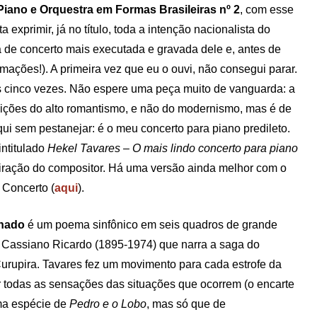
Piano e Orquestra em Formas Brasileiras nº 2
, com esse
exprimir, já no título, toda a intenção nacionalista do
 de concerto mais executada e gravada dele e, antes de
mações!). A primeira vez que eu o ouvi, não consegui parar.
s cinco vezes. Não espere uma peça muito de vanguarda: a
ções do alto romantismo, e não do modernismo, mas é de
ui sem pestanejar: é o meu concerto para piano predileto.
intitulado
Hekel Tavares – O mais lindo concerto para piano
spiração do compositor. Há uma versão ainda melhor com o
 Concerto (
aqui
).
rnado
é um poema sinfônico em seis quadros de grande
e Cassiano Ricardo (1895-1974) que narra a saga do
rupira. Tavares fez um movimento para cada estrofe da
r todas as sensações das situações que ocorrem (o encarte
Uma espécie de
Pedro e o Lobo
, mas só que de