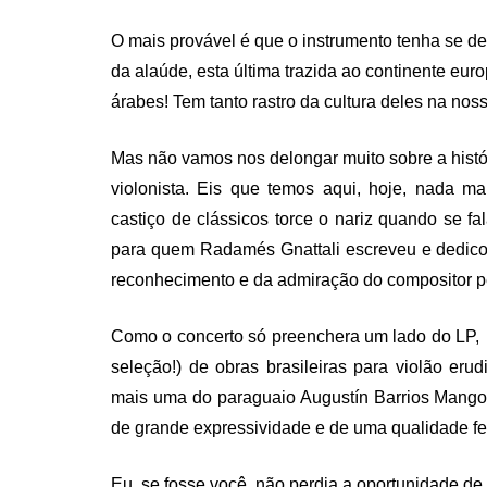
O mais provável é que o instrumento tenha se de
da alaúde, esta última trazida ao continente eu
árabes! Tem tanto rastro da cultura deles na nos
Mas não vamos nos delongar muito sobre a histór
violonista. Eis que temos aqui, hoje, nada m
castiço de clássicos torce o nariz quando se f
para quem Radamés Gnattali escreveu e dedicou 
reconhecimento e da admiração do compositor pe
Como o concerto só preenchera um lado do LP,
seleção!) de obras brasileiras para violão er
mais uma do paraguaio Augustín Barrios Mango
de grande expressividade e de uma qualidade f
Eu, se fosse você, não perdia a oportunidade de 