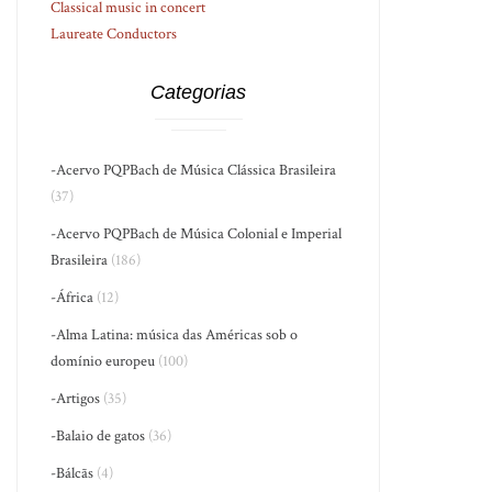
Classical music in concert
Laureate Conductors
Categorias
-Acervo PQPBach de Música Clássica Brasileira
(37)
-Acervo PQPBach de Música Colonial e Imperial
Brasileira
(186)
-África
(12)
-Alma Latina: música das Américas sob o
domínio europeu
(100)
-Artigos
(35)
-Balaio de gatos
(36)
-Bálcãs
(4)