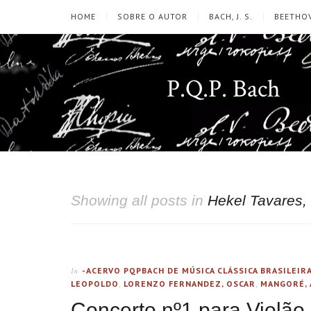
HOME
SOBRE O AUTOR
BACH, J. S.
BEETHOV
P.Q.P. Bach
Showing all posts in
Hekel Tavares,
-ACERVO PQPBACH DE MÚSICA CLÁSSICA BRASILEIR
In
LEOPOLDO
,
LORENZO FERNANDEZ, OSCAR
,
MANGORÉ, 
Concerto nº1 para Violão