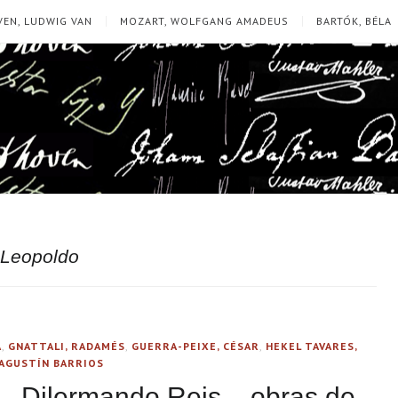
EN, LUDWIG VAN
MOZART, WOLFGANG AMADEUS
BARTÓK, BÉLA
 Leopoldo
A
,
GNATTALI, RADAMÉS
,
GUERRA-PEIXE, CÉSAR
,
HEKEL TAVARES,
AGUSTÍN BARRIOS
 – Dilermando Reis – obras de