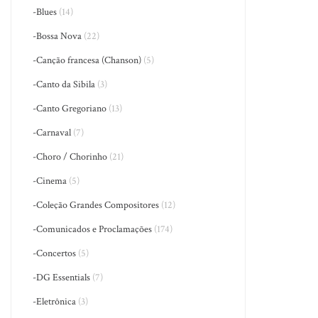
-Blues
(14)
-Bossa Nova
(22)
-Canção francesa (Chanson)
(5)
-Canto da Sibila
(3)
-Canto Gregoriano
(13)
-Carnaval
(7)
-Choro / Chorinho
(21)
-Cinema
(5)
-Coleção Grandes Compositores
(12)
-Comunicados e Proclamações
(174)
-Concertos
(5)
-DG Essentials
(7)
-Eletrônica
(3)