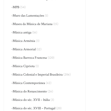
-MPB
(54)
-Muro das Lamentações
(1)
-Museu da Música de Mariana
(15)
-Música antiga
(16)
-Música Armênia
(3)
-Música Armorial
(12)
-Música Barroca Francesa
(120)
-Música Cipriota
(1)
-Música Colonial e Imperial Brasileira
(206)
-Música Contemporânea
(42)
-Música do Renascimento
(26)
-Música do séc. XVII – Itália
(3)
-Música do séc. XVIII – Portugal
(20)