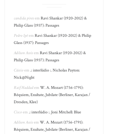
candida pires
em
Ravi Shankar (1920-2012) &
Philip Glass (1937): Passages
Pedro Ipê
em
Ravi Shankar (1920-2012) & Philip
Glass (1937): Passages
Adilson Assis
em
Ravi Shankar (1920-2012) &
Philip Glass (1937): Passages
Cássio
em
.: interlúdio :. Nicholas Payton:
Nick@Night
Raif Haddad
em
W. A. Mozart (1756-1791):
Réquiem, Exultate, Jubilate (Berliner, Karajan /
Dresden, Klee)
Cisco
em
.: interlúdio :. Joni Mitchell: Blue
Adilson Assis
em
W. A. Mozart (1756-1791):
Réquiem, Exultate, Jubilate (Berliner, Karajan /