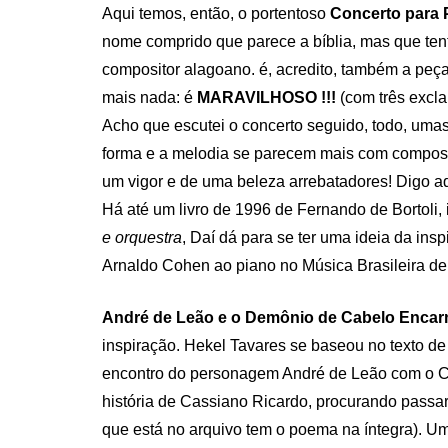
Aqui temos, então, o portentoso
Concerto para 
nome comprido que parece a bíblia, mas que tenta 
compositor alagoano. é, acredito, também a peça
mais nada: é
MARAVILHOSO !!!
(com três excla
Acho que escutei o concerto seguido, todo, uma
forma e a melodia se parecem mais com composi
um vigor e de uma beleza arrebatadores! Digo aq
Há até um livro de 1996 de Fernando de Bortoli, 
e orquestra
, Daí dá para se ter uma ideia da in
Arnaldo Cohen ao piano no Música Brasileira de
André de Leão e o Demônio de Cabelo Enca
inspiração. Hekel Tavares se baseou no texto d
encontro do personagem André de Leão com o Cu
história de Cassiano Ricardo, procurando passa
que está no arquivo tem o poema na íntegra). 