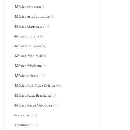
-Música eslovena
(1)
-Música estadunidense
(1)
-Música Gauchesca
(1)
-Música Indiana
(2)
-Música indígena
(8)
-Música Medieval
(8)
-Música Moderna
(3)
-Música oriental
(5)
-Música Polifônica Ibérica
(46)
-Música Rara Brasileira
(3)
-Música Sacra Ortodoxa
(10)
-Natalinas
(45)
-Obituário
(20)