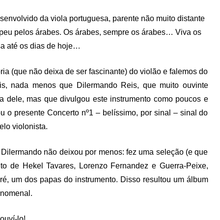
senvolvido da viola portuguesa, parente não muito distante
ropeu pelos árabes. Os árabes, sempre os árabes… Viva os
sa até os dias de hoje…
ia (que não deixa de ser fascinante) do violão e falemos do
ais, nada menos que Dilermando Reis, que muito ouvinte
ala dele, mas que divulgou este instrumento como poucos e
o presente Concerto nº1 – belíssimo, por sinal – sinal do
lo violonista.
 Dilermando não deixou por menos: fez uma seleção (e que
udito de Hekel Tavares, Lorenzo Fernandez e Guerra-Peixe,
ré, um dos papas do instrumento. Disso resultou um álbum
enomenal.
ouví-lo!