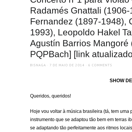
Radamés Gnattali (1906-
Fernandez (1897-1948), 
1993), Leopoldo Hakel Ta
Agustín Barrios Mangoré 
PQPBach] [link atualizad
AUTHOR
POSTED
BISNAGA
7 DE MAIO DE 2014
6 COMMENTS
ON
SHOW DE 
Queridos, queridos!
Hoje vou voltar à música brasileira (tá, tem uma
instrumento que se adaptou tão bem em terras 
se adaptando tão perfeitamente aos ritmos locais