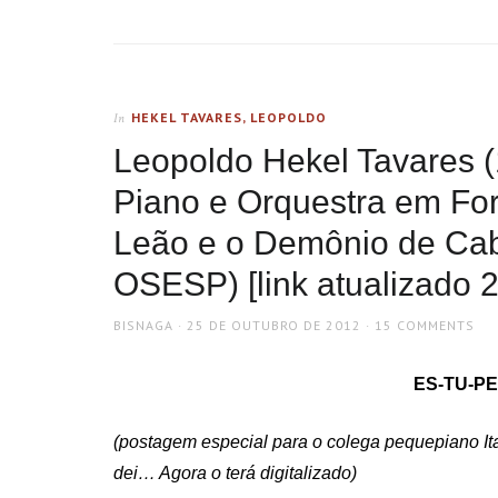
HEKEL TAVARES, LEOPOLDO
In
Leopoldo Hekel Tavares 
Piano e Orquestra em For
Leão e o Demônio de Cab
OSESP) [link atualizado 
AUTHOR
POSTED
BISNAGA
25 DE OUTUBRO DE 2012
15 COMMENTS
ON
ES-TU-PE
(postagem especial para o colega pequepiano It
dei… Agora o terá digitalizado)