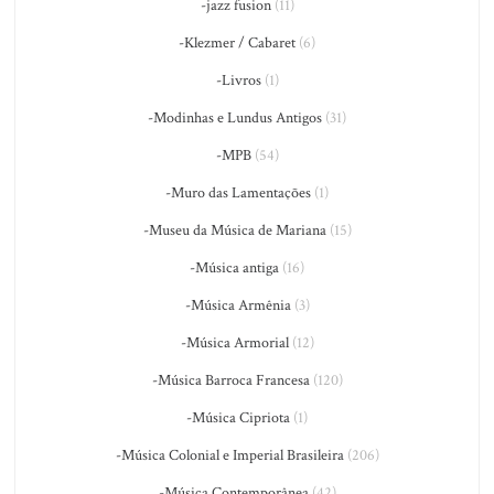
-jazz fusion
(11)
-Klezmer / Cabaret
(6)
-Livros
(1)
-Modinhas e Lundus Antigos
(31)
-MPB
(54)
-Muro das Lamentações
(1)
-Museu da Música de Mariana
(15)
-Música antiga
(16)
-Música Armênia
(3)
-Música Armorial
(12)
-Música Barroca Francesa
(120)
-Música Cipriota
(1)
-Música Colonial e Imperial Brasileira
(206)
-Música Contemporânea
(42)