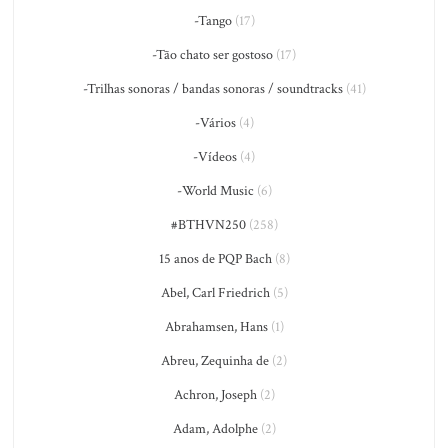
-Tango
(17)
-Tão chato ser gostoso
(17)
-Trilhas sonoras / bandas sonoras / soundtracks
(41)
-Vários
(4)
-Vídeos
(4)
-World Music
(6)
#BTHVN250
(258)
15 anos de PQP Bach
(8)
Abel, Carl Friedrich
(5)
Abrahamsen, Hans
(1)
Abreu, Zequinha de
(2)
Achron, Joseph
(2)
Adam, Adolphe
(2)