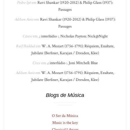
Pedro Ipê
em
Ravi Shankar (1920-2012) & Philip Glass (1937):
Passages
Adilson Assis
em
Ravi Shankar (1920-2012) & Philip Glass (1937):
Passages
Cássio
em
.: interlúdio :. Nicholas Payton: Nick@Night
Raif Haddad
em
W. A. Mozart (1756-1791): Réquiem, Exultate,
Jubilate (Berliner, Karajan / Dresden, Klee)
Cisco
em
.: interlúdio :. Joni Mitchell: Blue
Adilson Assis
em
W. A. Mozart (1756-1791): Réquiem, Exultate,
Jubilate (Berliner, Karajan / Dresden, Klee)
Blogs de Música
O Ser da Música
Music is the key
Classical Library