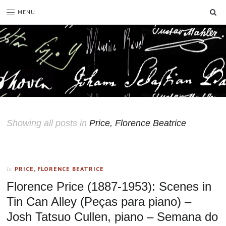
SE
MENU
Showing all posts in
Price, Florence Beatrice
PRICE, FLORENCE BEATRICE
In
Florence Price (1887-1953): Scenes in
Tin Can Alley (Peças para piano) –
Josh Tatsuo Cullen, piano – Semana do