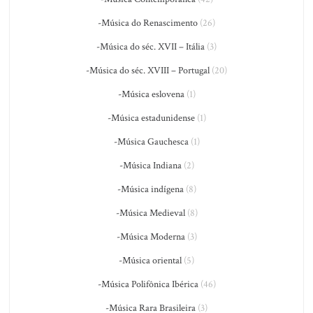
-Música do Renascimento
(26)
-Música do séc. XVII – Itália
(3)
-Música do séc. XVIII – Portugal
(20)
-Música eslovena
(1)
-Música estadunidense
(1)
-Música Gauchesca
(1)
-Música Indiana
(2)
-Música indígena
(8)
-Música Medieval
(8)
-Música Moderna
(3)
-Música oriental
(5)
-Música Polifônica Ibérica
(46)
-Música Rara Brasileira
(3)