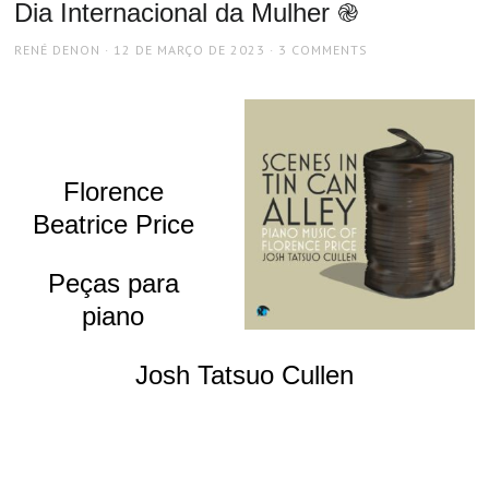
Dia Internacional da Mulher ֎
AUTHOR
POSTED
RENÉ DENON
12 DE MARÇO DE 2023
3 COMMENTS
ON
Florence
Beatrice Price
Peças para
piano
Josh Tatsuo Cullen