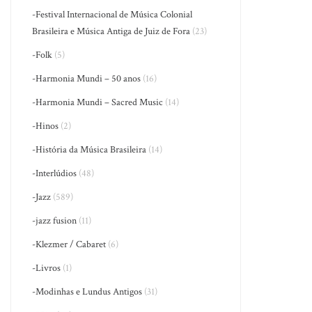
-Festival Internacional de Música Colonial
Brasileira e Música Antiga de Juiz de Fora
(23)
-Folk
(5)
-Harmonia Mundi – 50 anos
(16)
-Harmonia Mundi – Sacred Music
(14)
-Hinos
(2)
-História da Música Brasileira
(14)
-Interlúdios
(48)
-Jazz
(589)
-jazz fusion
(11)
-Klezmer / Cabaret
(6)
-Livros
(1)
-Modinhas e Lundus Antigos
(31)