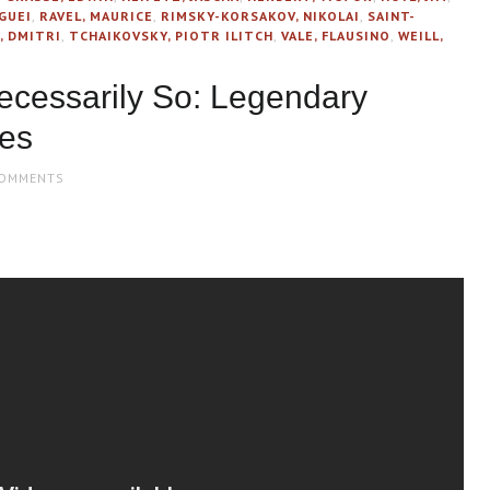
GUEI
,
RAVEL, MAURICE
,
RIMSKY-KORSAKOV, NIKOLAI
,
SAINT-
, DMITRI
,
TCHAIKOVSKY, PIOTR ILITCH
,
VALE, FLAUSINO
,
WEILL,
 Necessarily So: Legendary
kes
COMMENTS