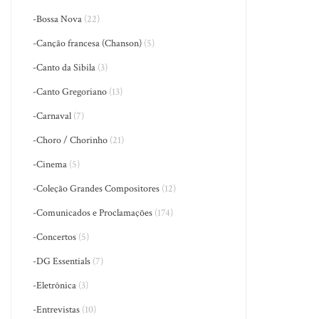
-Bossa Nova
(22)
-Canção francesa (Chanson)
(5)
-Canto da Sibila
(3)
-Canto Gregoriano
(13)
-Carnaval
(7)
-Choro / Chorinho
(21)
-Cinema
(5)
-Coleção Grandes Compositores
(12)
-Comunicados e Proclamações
(174)
-Concertos
(5)
-DG Essentials
(7)
-Eletrônica
(3)
-Entrevistas
(10)