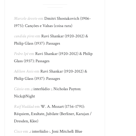
Marcelo devoto
em
Dmitri Shostakovich (1906-
1975): Canções e Valsas (coisa rara)
candida pires
em
Ravi Shankar (1920-2012) &
Philip Glass (1937): Passages
Pedro Ipê
em
Ravi Shankar (1920-2012) & Philip
Glass (1937): Passages
Adilson Assis
em
Ravi Shankar (1920-2012) &
Philip Glass (1937): Passages
Cássio
em
.: interlúdio :. Nicholas Payton:
Nick@Night
Raif Haddad
em
W. A. Mozart (1756-1791):
Réquiem, Exultate, Jubilate (Berliner, Karajan /
Dresden, Klee)
Cisco
em
.: interlúdio :. Joni Mitchell: Blue