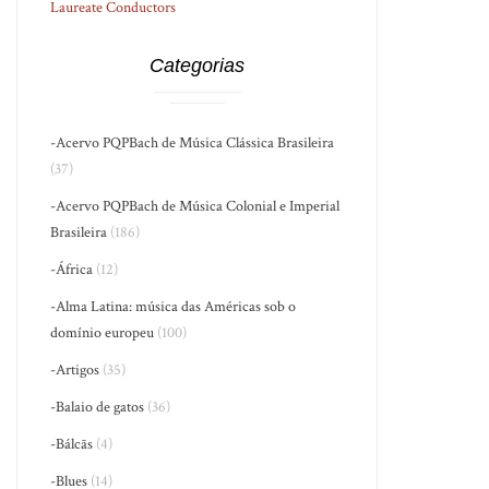
Laureate Conductors
Categorias
-Acervo PQPBach de Música Clássica Brasileira
(37)
-Acervo PQPBach de Música Colonial e Imperial
Brasileira
(186)
-África
(12)
-Alma Latina: música das Américas sob o
domínio europeu
(100)
-Artigos
(35)
-Balaio de gatos
(36)
-Bálcãs
(4)
-Blues
(14)