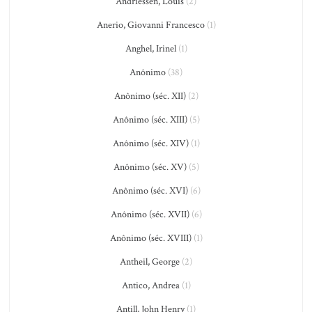
Andriessen, Louis
(2)
Anerio, Giovanni Francesco
(1)
Anghel, Irinel
(1)
Anônimo
(38)
Anônimo (séc. XII)
(2)
Anônimo (séc. XIII)
(5)
Anônimo (séc. XIV)
(1)
Anônimo (séc. XV)
(5)
Anônimo (séc. XVI)
(6)
Anônimo (séc. XVII)
(6)
Anônimo (séc. XVIII)
(1)
Antheil, George
(2)
Antico, Andrea
(1)
Antill, John Henry
(1)