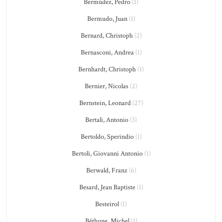
Bermúdez, Pedro
(1)
Bermudo, Juan
(1)
Bernard, Christoph
(2)
Bernasconi, Andrea
(1)
Bernhardt, Christoph
(1)
Bernier, Nicolas
(2)
Bernstein, Leonard
(27)
Bertali, Antonio
(3)
Bertoldo, Sperindio
(1)
Bertoli, Giovanni Antonio
(1)
Berwald, Franz
(6)
Besard, Jean Baptiste
(1)
Besteirol
(1)
Béthune, Michel
(1)