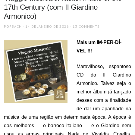
17th Century (com Il Giardino
Armonico)
AUTHOR
POSTED
PQPBACH
14 DE JANEIRO DE 2026
13 COMMENTS
ON
Mais um IM-PER-DÍ-
VEL !!!
Maravilhoso, espantoso
CD do Il Giardino
Armonico. Talvez seja o
melhor álbum já lançado
desses com a finalidade
de dar um apanhado na
música de uma região em determinada época. A época é
das melhores — o barroco italiano — e o Giardino nem
usou as armas principais. Nada de Vivaldis, Corellis,