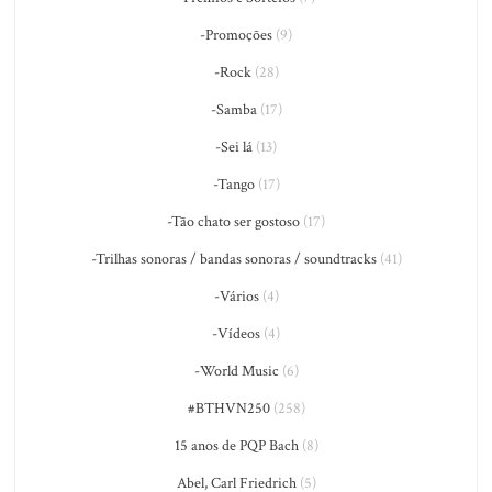
-Promoções
(9)
-Rock
(28)
-Samba
(17)
-Sei lá
(13)
-Tango
(17)
-Tão chato ser gostoso
(17)
-Trilhas sonoras / bandas sonoras / soundtracks
(41)
-Vários
(4)
-Vídeos
(4)
-World Music
(6)
#BTHVN250
(258)
15 anos de PQP Bach
(8)
Abel, Carl Friedrich
(5)