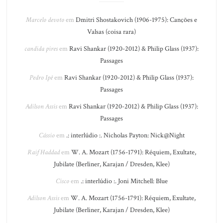
Marcelo devoto
em
Dmitri Shostakovich (1906-1975): Canções e
Valsas (coisa rara)
candida pires
em
Ravi Shankar (1920-2012) & Philip Glass (1937):
Passages
Pedro Ipê
em
Ravi Shankar (1920-2012) & Philip Glass (1937):
Passages
Adilson Assis
em
Ravi Shankar (1920-2012) & Philip Glass (1937):
Passages
Cássio
em
.: interlúdio :. Nicholas Payton: Nick@Night
Raif Haddad
em
W. A. Mozart (1756-1791): Réquiem, Exultate,
Jubilate (Berliner, Karajan / Dresden, Klee)
Cisco
em
.: interlúdio :. Joni Mitchell: Blue
Adilson Assis
em
W. A. Mozart (1756-1791): Réquiem, Exultate,
Jubilate (Berliner, Karajan / Dresden, Klee)