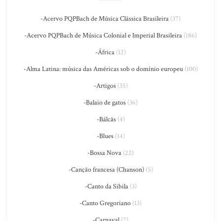
-Acervo PQPBach de Música Clássica Brasileira
(37)
-Acervo PQPBach de Música Colonial e Imperial Brasileira
(186)
-África
(12)
-Alma Latina: música das Américas sob o domínio europeu
(100)
-Artigos
(35)
-Balaio de gatos
(36)
-Bálcãs
(4)
-Blues
(14)
-Bossa Nova
(22)
-Canção francesa (Chanson)
(5)
-Canto da Sibila
(3)
-Canto Gregoriano
(13)
-Carnaval
(7)