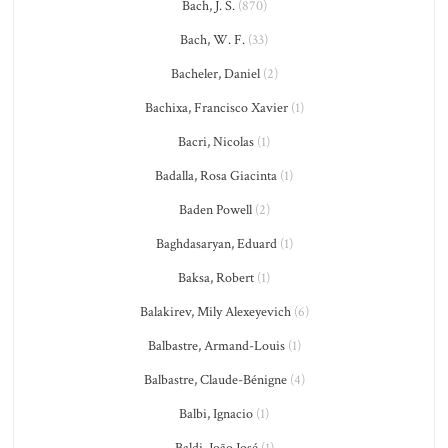
Bach, J. S.
(870)
Bach, W. F.
(33)
Bacheler, Daniel
(2)
Bachixa, Francisco Xavier
(1)
Bacri, Nicolas
(1)
Badalla, Rosa Giacinta
(1)
Baden Powell
(2)
Baghdasaryan, Eduard
(1)
Baksa, Robert
(1)
Balakirev, Mily Alexeyevich
(6)
Balbastre, Armand-Louis
(1)
Balbastre, Claude-Bénigne
(4)
Balbi, Ignacio
(1)