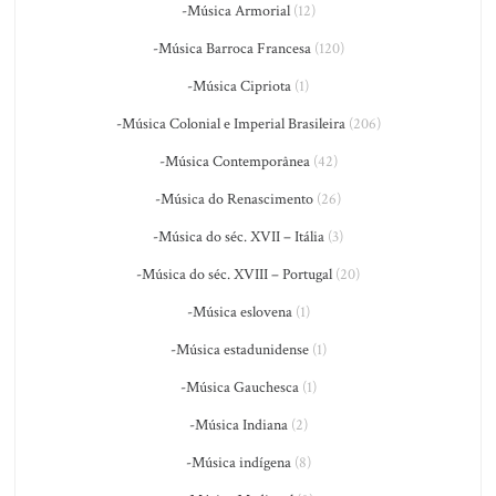
-Música Armorial
(12)
-Música Barroca Francesa
(120)
-Música Cipriota
(1)
-Música Colonial e Imperial Brasileira
(206)
-Música Contemporânea
(42)
-Música do Renascimento
(26)
-Música do séc. XVII – Itália
(3)
-Música do séc. XVIII – Portugal
(20)
-Música eslovena
(1)
-Música estadunidense
(1)
-Música Gauchesca
(1)
-Música Indiana
(2)
-Música indígena
(8)