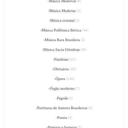
-Música Medieval
(8)
-Música Moderna
(3)
-Música oriental
(5)
-Música Polifônica Ibérica
(46)
-Música Rara Brasileira
(3)
-Música Sacra Ortodoxa
(10)
-Natalinas
(45)
-Obituário
(20)
-Ópera
(248)
-Órgão moderno
(7)
-Pagode
(1)
-Partituras de Autores Brasileiros
(6)
-Poesia
(9)
-Prêmios e Sorteios
(7)