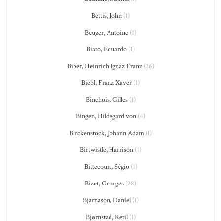
Bettis, John
(1)
Beuger, Antoine
(1)
Biato, Eduardo
(1)
Biber, Heinrich Ignaz Franz
(26)
Biebl, Franz Xaver
(1)
Binchois, Gilles
(1)
Bingen, Hildegard von
(4)
Birckenstock, Johann Adam
(1)
Birtwistle, Harrison
(1)
Bittecourt, Ségio
(1)
Bizet, Georges
(28)
Bjarnason, Daníel
(1)
Bjørnstad, Ketil
(1)