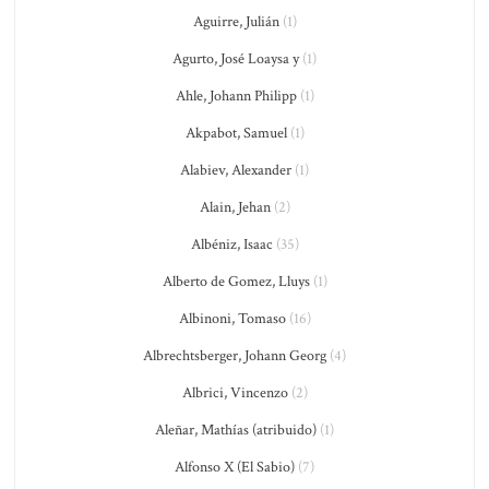
Aguirre, Julián
(1)
Agurto, José Loaysa y
(1)
Ahle, Johann Philipp
(1)
Akpabot, Samuel
(1)
Alabiev, Alexander
(1)
Alain, Jehan
(2)
Albéniz, Isaac
(35)
Alberto de Gomez, Lluys
(1)
Albinoni, Tomaso
(16)
Albrechtsberger, Johann Georg
(4)
Albrici, Vincenzo
(2)
Aleñar, Mathías (atribuido)
(1)
Alfonso X (El Sabio)
(7)