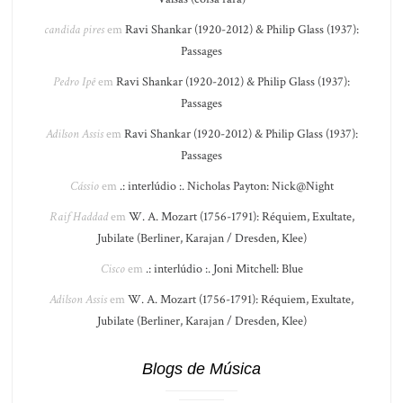
candida pires
em
Ravi Shankar (1920-2012) & Philip Glass (1937):
Passages
Pedro Ipê
em
Ravi Shankar (1920-2012) & Philip Glass (1937):
Passages
Adilson Assis
em
Ravi Shankar (1920-2012) & Philip Glass (1937):
Passages
Cássio
em
.: interlúdio :. Nicholas Payton: Nick@Night
Raif Haddad
em
W. A. Mozart (1756-1791): Réquiem, Exultate,
Jubilate (Berliner, Karajan / Dresden, Klee)
Cisco
em
.: interlúdio :. Joni Mitchell: Blue
Adilson Assis
em
W. A. Mozart (1756-1791): Réquiem, Exultate,
Jubilate (Berliner, Karajan / Dresden, Klee)
Blogs de Música