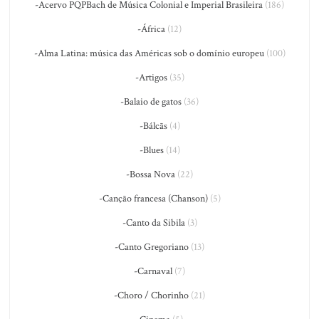
-Acervo PQPBach de Música Colonial e Imperial Brasileira
(186)
-África
(12)
-Alma Latina: música das Américas sob o domínio europeu
(100)
-Artigos
(35)
-Balaio de gatos
(36)
-Bálcãs
(4)
-Blues
(14)
-Bossa Nova
(22)
-Canção francesa (Chanson)
(5)
-Canto da Sibila
(3)
-Canto Gregoriano
(13)
-Carnaval
(7)
-Choro / Chorinho
(21)