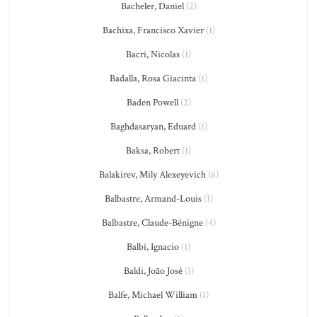
Bacheler, Daniel
(2)
Bachixa, Francisco Xavier
(1)
Bacri, Nicolas
(1)
Badalla, Rosa Giacinta
(1)
Baden Powell
(2)
Baghdasaryan, Eduard
(1)
Baksa, Robert
(1)
Balakirev, Mily Alexeyevich
(6)
Balbastre, Armand-Louis
(1)
Balbastre, Claude-Bénigne
(4)
Balbi, Ignacio
(1)
Baldi, João José
(1)
Balfe, Michael William
(1)