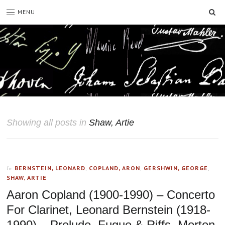
SE
MENU
Showing all posts in
Shaw, Artie
BERNSTEIN, LEONARD
,
COPLAND, ARON
,
GERSHWIN, GEORGE
,
In
SHAW, ARTIE
Aaron Copland (1900-1990) – Concerto
For Clarinet, Leonard Bernstein (1918-
1990) – Prelude, Fugue & Riffs, Morton