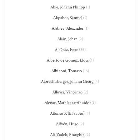
Ahle, Johann Philipp
(1)
Akpabot, Samuel
(1)
Alabiev, Alexander
(1)
Alain, Jehan
(2)
Albéniz, Isaac
(35)
Alberto de Gomez, Lluys
(1)
Albinoni, Tomaso
(16)
Albrechtsberger, Johann Georg
(4)
Albrici, Vincenzo
(2)
Aleñar, Mathías (atribuido)
(1)
Alfonso X (El Sabio)
(7)
Alfvén, Hugo
(2)
Ali-Zadeh, Franghiz
(2)