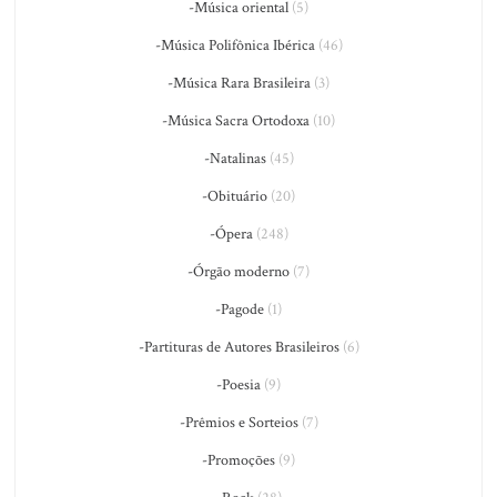
-Música oriental
(5)
-Música Polifônica Ibérica
(46)
-Música Rara Brasileira
(3)
-Música Sacra Ortodoxa
(10)
-Natalinas
(45)
-Obituário
(20)
-Ópera
(248)
-Órgão moderno
(7)
-Pagode
(1)
-Partituras de Autores Brasileiros
(6)
-Poesia
(9)
-Prêmios e Sorteios
(7)
-Promoções
(9)