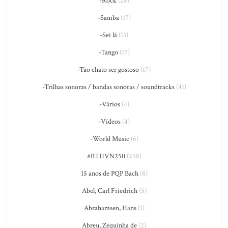
-Rock
(28)
-Samba
(17)
-Sei lá
(13)
-Tango
(17)
-Tão chato ser gostoso
(17)
-Trilhas sonoras / bandas sonoras / soundtracks
(41)
-Vários
(4)
-Vídeos
(4)
-World Music
(6)
#BTHVN250
(258)
15 anos de PQP Bach
(8)
Abel, Carl Friedrich
(5)
Abrahamsen, Hans
(1)
Abreu, Zequinha de
(2)