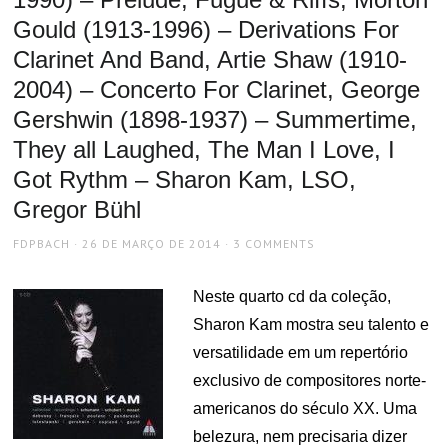
Gould (1913-1996) – Derivations For
Clarinet And Band, Artie Shaw (1910-
2004) – Concerto For Clarinet, George
Gershwin (1898-1937) – Summertime,
They all Laughed, The Man I Love, I
Got Rythm – Sharon Kam, LSO,
Gregor Bühl
AUTHOR
POSTED
FDPBACH
26 DE MARÇO DE 2014
3 COMMENTS
ON
Neste quarto cd da coleção,
Sharon Kam mostra seu talento e
versatilidade em um repertório
exclusivo de compositores norte-
americanos do século XX. Uma
belezura, nem precisaria dizer