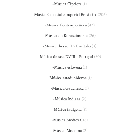
-Música Cipriota
(1)
-Música Colonial e Imperial Brasileira
(206)
-Música Contemporânea
(42)
-Música do Renascimento
(26)
-Música do séc. XVII – Itália
(3)
-Música do séc. XVIII – Portugal
(20)
-Música eslovena
(1)
-Música estadunidense
(1)
-Música Gauchesca
(1)
-Música Indiana
(2)
-Música indígena
(8)
-Música Medieval
(8)
-Música Moderna
(2)