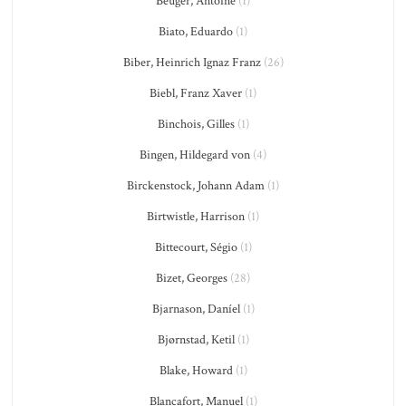
Beuger, Antoine
(1)
Biato, Eduardo
(1)
Biber, Heinrich Ignaz Franz
(26)
Biebl, Franz Xaver
(1)
Binchois, Gilles
(1)
Bingen, Hildegard von
(4)
Birckenstock, Johann Adam
(1)
Birtwistle, Harrison
(1)
Bittecourt, Ségio
(1)
Bizet, Georges
(28)
Bjarnason, Daníel
(1)
Bjørnstad, Ketil
(1)
Blake, Howard
(1)
Blancafort, Manuel
(1)