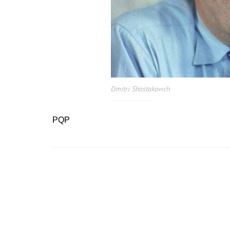
Dmitri Shostakovich
PQP