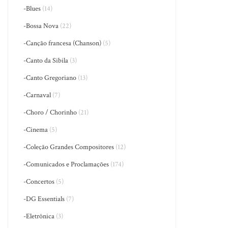
-Blues
(14)
-Bossa Nova
(22)
-Canção francesa (Chanson)
(5)
-Canto da Sibila
(3)
-Canto Gregoriano
(13)
-Carnaval
(7)
-Choro / Chorinho
(21)
-Cinema
(5)
-Coleção Grandes Compositores
(12)
-Comunicados e Proclamações
(174)
-Concertos
(5)
-DG Essentials
(7)
-Eletrônica
(3)