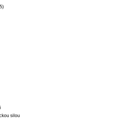
5)
i
ckou silou