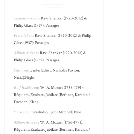
candida pires
em
Ravi Shankar (1920-2012) &
Philip Glass (1937): Passages
Pedro Ipê
em
Ravi Shankar (1920-2012) & Philip
Glass (1937): Passages
Adilson Assis
em
Ravi Shankar (1920-2012) &
Philip Glass (1937): Passages
Cássio
em
.: interlúdio :. Nicholas Payton:
Nick@Night
Raif Haddad
em
W. A. Mozart (1756-1791):
Réquiem, Exultate, Jubilate (Berliner, Karajan /
Dresden, Klee)
Cisco
em
.: interlúdio :. Joni Mitchell: Blue
Adilson Assis
em
W. A. Mozart (1756-1791):
Réquiem, Exultate, Jubilate (Berliner, Karajan /