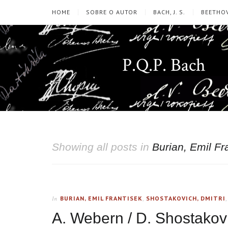
HOME
SOBRE O AUTOR
BACH, J. S.
BEETHOV
P.Q.P. Bach
Showing all posts in
Burian, Emil Fr
BURIAN, EMIL FRANTISEK
,
SHOSTAKOVICH, DMITRI
In
A. Webern / D. Shostakovi