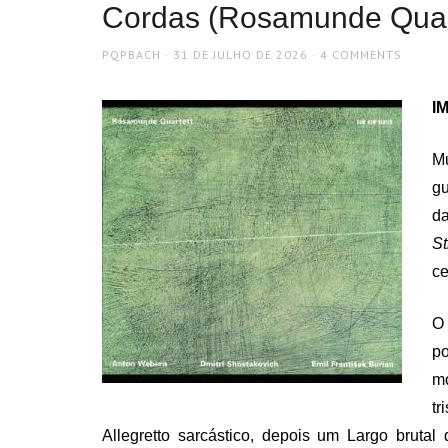
Cordas (Rosamunde Quart
AUTHOR
POSTED
PQPBACH
31 DE JULHO DE 2026
4 COMMENTS
ON
IM
Mu
gu
d
St
ce
O
p
mo
tr
Allegretto sarcástico, depois um Largo brutal