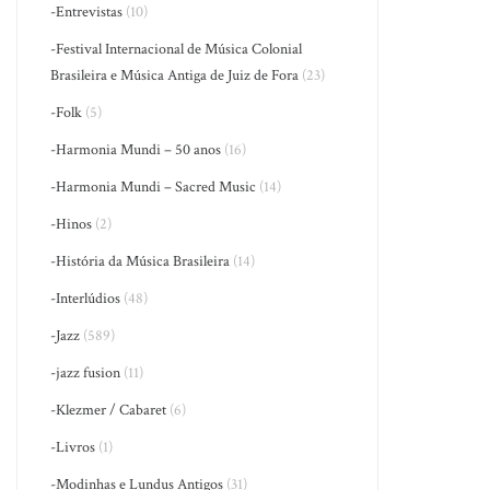
-Entrevistas
(10)
-Festival Internacional de Música Colonial
Brasileira e Música Antiga de Juiz de Fora
(23)
-Folk
(5)
-Harmonia Mundi – 50 anos
(16)
-Harmonia Mundi – Sacred Music
(14)
-Hinos
(2)
-História da Música Brasileira
(14)
-Interlúdios
(48)
-Jazz
(589)
-jazz fusion
(11)
-Klezmer / Cabaret
(6)
-Livros
(1)
-Modinhas e Lundus Antigos
(31)