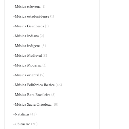
-Música eslovena
(1)
-Música estadunidense
(1)
-Música Gauchesca
(1)
-Música Indiana
(2)
-Música indígena
(8)
-Música Medieval
(8)
-Música Moderna
(3)
-Música oriental
(5)
-Música Polifônica Ibérica
(46)
-Música Rara Brasileira
(3)
-Música Sacra Ortodoxa
(10)
-Natalinas
(45)
-Obituário
(20)