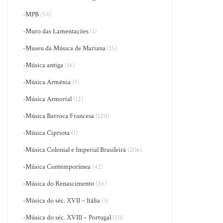
-MPB
(54)
-Muro das Lamentações
(1)
-Museu da Música de Mariana
(15)
-Música antiga
(16)
-Música Armênia
(3)
-Música Armorial
(12)
-Música Barroca Francesa
(120)
-Música Cipriota
(1)
-Música Colonial e Imperial Brasileira
(206)
-Música Contemporânea
(42)
-Música do Renascimento
(26)
-Música do séc. XVII – Itália
(3)
-Música do séc. XVIII – Portugal
(20)