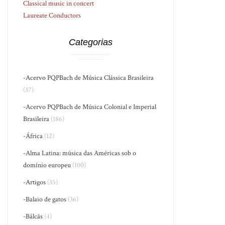
Classical music in concert
Laureate Conductors
Categorias
-Acervo PQPBach de Música Clássica Brasileira
(37)
-Acervo PQPBach de Música Colonial e Imperial
Brasileira
(186)
-África
(12)
-Alma Latina: música das Américas sob o
domínio europeu
(100)
-Artigos
(35)
-Balaio de gatos
(36)
-Bálcãs
(4)