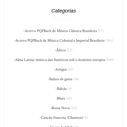
Categorias
-Acervo PQPBach de Música Clássica Brasileira
(37)
-Acervo PQPBach de Música Colonial e Imperial Brasileira
(186)
-África
(12)
-Alma Latina: música das Américas sob o domínio europeu
(100)
-Artigos
(35)
-Balaio de gatos
(36)
-Bálcãs
(4)
-Blues
(14)
-Bossa Nova
(22)
-Canção francesa (Chanson)
(5)