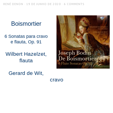
AUTHOR
POSTED
RENÉ DENON
19 DE JUNHO DE 2020
6 COMMENTS
ON
Boismortier
6 Sonatas para cravo
e flauta, Op. 91
Wilbert Hazelzet,
flauta
Gerard de Wit,
cravo