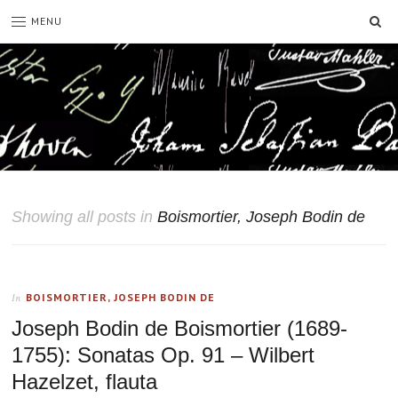
SE
MENU
Showing all posts in
Boismortier, Joseph Bodin de
BOISMORTIER, JOSEPH BODIN DE
In
Joseph Bodin de Boismortier (1689-
1755): Sonatas Op. 91 – Wilbert
Hazelzet, flauta