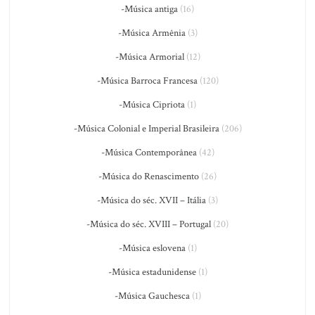
-Música antiga
(16)
-Música Armênia
(3)
-Música Armorial
(12)
-Música Barroca Francesa
(120)
-Música Cipriota
(1)
-Música Colonial e Imperial Brasileira
(206)
-Música Contemporânea
(42)
-Música do Renascimento
(26)
-Música do séc. XVII – Itália
(3)
-Música do séc. XVIII – Portugal
(20)
-Música eslovena
(1)
-Música estadunidense
(1)
-Música Gauchesca
(1)