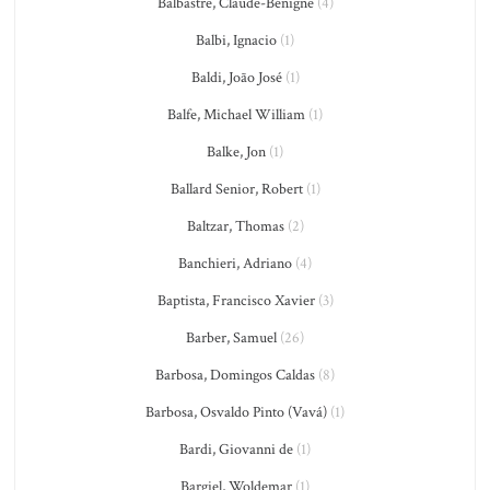
Balbastre, Claude-Bénigne
(4)
Balbi, Ignacio
(1)
Baldi, João José
(1)
Balfe, Michael William
(1)
Balke, Jon
(1)
Ballard Senior, Robert
(1)
Baltzar, Thomas
(2)
Banchieri, Adriano
(4)
Baptista, Francisco Xavier
(3)
Barber, Samuel
(26)
Barbosa, Domingos Caldas
(8)
Barbosa, Osvaldo Pinto (Vavá)
(1)
Bardi, Giovanni de
(1)
Bargiel, Woldemar
(1)