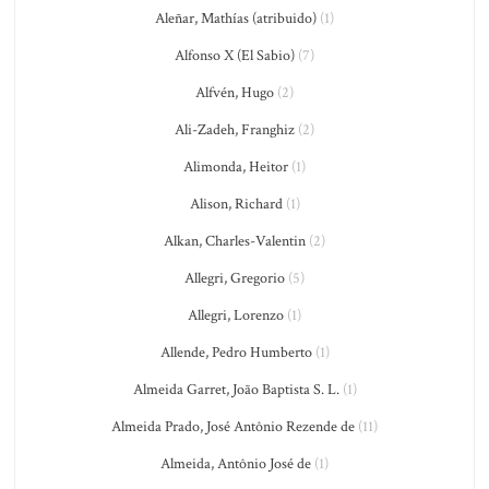
Aleñar, Mathías (atribuido)
(1)
Alfonso X (El Sabio)
(7)
Alfvén, Hugo
(2)
Ali-Zadeh, Franghiz
(2)
Alimonda, Heitor
(1)
Alison, Richard
(1)
Alkan, Charles-Valentin
(2)
Allegri, Gregorio
(5)
Allegri, Lorenzo
(1)
Allende, Pedro Humberto
(1)
Almeida Garret, João Baptista S. L.
(1)
Almeida Prado, José Antônio Rezende de
(11)
Almeida, Antônio José de
(1)