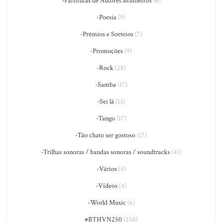
-Partituras de Autores Brasileiros
(6)
-Poesia
(9)
-Prêmios e Sorteios
(7)
-Promoções
(9)
-Rock
(28)
-Samba
(17)
-Sei lá
(13)
-Tango
(17)
-Tão chato ser gostoso
(17)
-Trilhas sonoras / bandas sonoras / soundtracks
(41)
-Vários
(4)
-Vídeos
(4)
-World Music
(6)
#BTHVN250
(258)