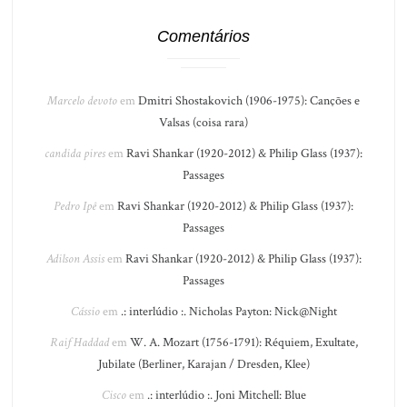
Comentários
Marcelo devoto
em
Dmitri Shostakovich (1906-1975): Canções e
Valsas (coisa rara)
candida pires
em
Ravi Shankar (1920-2012) & Philip Glass (1937):
Passages
Pedro Ipê
em
Ravi Shankar (1920-2012) & Philip Glass (1937):
Passages
Adilson Assis
em
Ravi Shankar (1920-2012) & Philip Glass (1937):
Passages
Cássio
em
.: interlúdio :. Nicholas Payton: Nick@Night
Raif Haddad
em
W. A. Mozart (1756-1791): Réquiem, Exultate,
Jubilate (Berliner, Karajan / Dresden, Klee)
Cisco
em
.: interlúdio :. Joni Mitchell: Blue