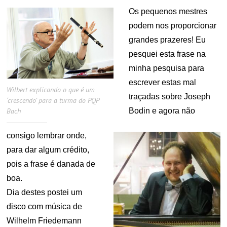
Os pequenos mestres
podem nos proporcionar
grandes prazeres! Eu
pesquei esta frase na
minha pesquisa para
escrever estas mal
Wilbert explicando o que é um
traçadas sobre Joseph
‘crescendo’ para a turma do PQP
Bodin e agora não
Bach
consigo lembrar onde,
para dar algum crédito,
pois a frase é danada de
boa.
Dia destes postei um
disco com música de
Wilhelm Friedemann