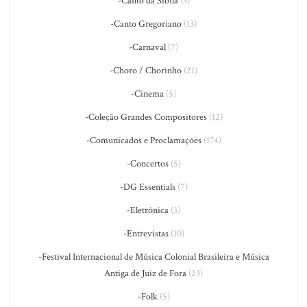
-Canto da Sibila
(3)
-Canto Gregoriano
(13)
-Carnaval
(7)
-Choro / Chorinho
(21)
-Cinema
(5)
-Coleção Grandes Compositores
(12)
-Comunicados e Proclamações
(174)
-Concertos
(5)
-DG Essentials
(7)
-Eletrônica
(3)
-Entrevistas
(10)
-Festival Internacional de Música Colonial Brasileira e Música
Antiga de Juiz de Fora
(23)
-Folk
(5)