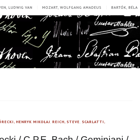
EN, LUDWIG VAN
MOZART, WOLFGANG AMADEUS
BARTÓK, BÉLA
ÓRECKI, HENRYK MIKOŁAJ
,
REICH, STEVE
,
SCARLATTI,
ecki / C.P.E. Bach / Geminiani /