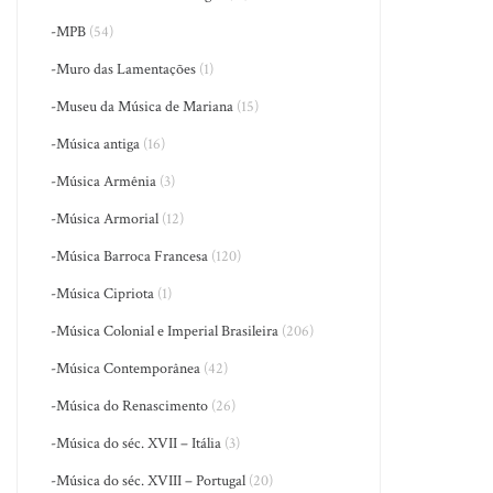
-MPB
(54)
-Muro das Lamentações
(1)
-Museu da Música de Mariana
(15)
-Música antiga
(16)
-Música Armênia
(3)
-Música Armorial
(12)
-Música Barroca Francesa
(120)
-Música Cipriota
(1)
-Música Colonial e Imperial Brasileira
(206)
-Música Contemporânea
(42)
-Música do Renascimento
(26)
-Música do séc. XVII – Itália
(3)
-Música do séc. XVIII – Portugal
(20)