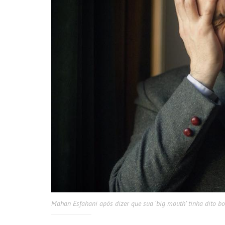
Mahan Esfahani após dizer que sua ‘big mouth’ tinha dito b