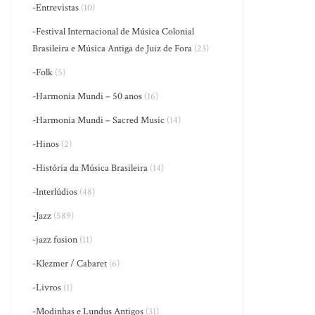
-Entrevistas
(10)
-Festival Internacional de Música Colonial
Brasileira e Música Antiga de Juiz de Fora
(23)
-Folk
(5)
-Harmonia Mundi – 50 anos
(16)
-Harmonia Mundi – Sacred Music
(14)
-Hinos
(2)
-História da Música Brasileira
(14)
-Interlúdios
(48)
-Jazz
(589)
-jazz fusion
(11)
-Klezmer / Cabaret
(6)
-Livros
(1)
-Modinhas e Lundus Antigos
(31)