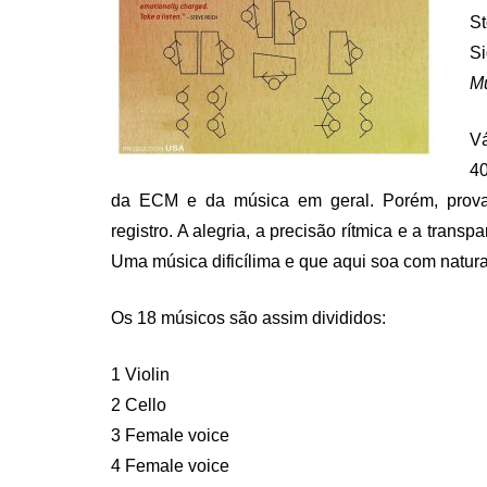
S
S
Mu
V
40
da ECM e da música em geral. Porém, prova
registro. A alegria, a precisão rítmica e a trans
Uma música dificílima e que aqui soa com natura
Os 18 músicos são assim divididos:
1 Violin
2 Cello
3 Female voice
4 Female voice