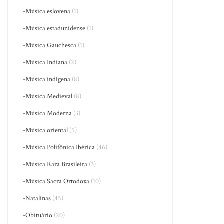
-Música eslovena
(1)
-Música estadunidense
(1)
-Música Gauchesca
(1)
-Música Indiana
(2)
-Música indígena
(8)
-Música Medieval
(8)
-Música Moderna
(3)
-Música oriental
(5)
-Música Polifônica Ibérica
(46)
-Música Rara Brasileira
(3)
-Música Sacra Ortodoxa
(10)
-Natalinas
(45)
-Obituário
(20)