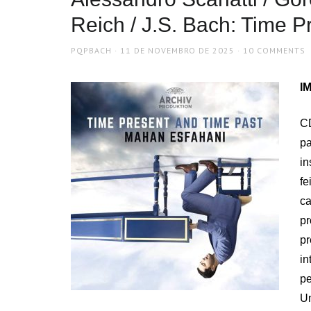
Reich / J.S. Bach: Time 
AUTHOR
POSTED
PQPBACH
11 DE NOVEMBRO DE 2025
10 COMMENTS
ON
IM
CD
pa
in
fe
c
pr
pr
in
pe
Um