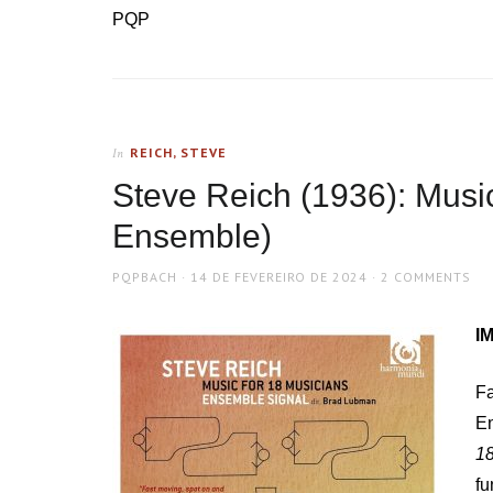
PQP
REICH, STEVE
In
Steve Reich (1936): Music
Ensemble)
AUTHOR
POSTED
PQPBACH
14 DE FEVEREIRO DE 2024
2 COMMENTS
ON
IM
F
En
1
f