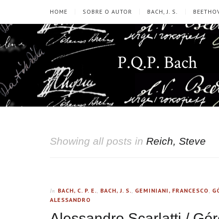
HOME
SOBRE O AUTOR
BACH, J. S.
BEETHOV
P.Q.P. Bach
Showing all posts in
Reich, Steve
BACH, C. P. E.
,
BACH, J. S.
,
GEMINIANI, FRANCESCO
,
G
In
ALESSANDRO
Alessandro Scarlatti / Gór