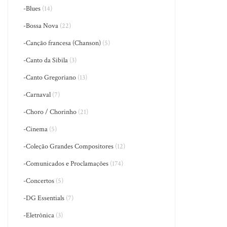
-Blues
(14)
-Bossa Nova
(22)
-Canção francesa (Chanson)
(5)
-Canto da Sibila
(3)
-Canto Gregoriano
(13)
-Carnaval
(7)
-Choro / Chorinho
(21)
-Cinema
(5)
-Coleção Grandes Compositores
(12)
-Comunicados e Proclamações
(174)
-Concertos
(5)
-DG Essentials
(7)
-Eletrônica
(3)