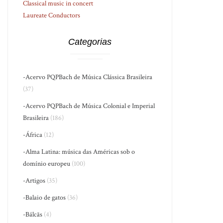
Classical music in concert
Laureate Conductors
Categorias
-Acervo PQPBach de Música Clássica Brasileira
(37)
-Acervo PQPBach de Música Colonial e Imperial
Brasileira
(186)
-África
(12)
-Alma Latina: música das Américas sob o
domínio europeu
(100)
-Artigos
(35)
-Balaio de gatos
(36)
-Bálcãs
(4)