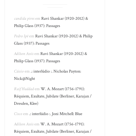
candida pires
em
Ravi Shankar (1920-2012) &
Philip Glass (1937): Passages
Pedro Ipê
em
Ravi Shankar (1920-2012) & Philip
Glass (1937): Passages
Adilson Assis
em
Ravi Shankar (1920-2012) &
Philip Glass (1937): Passages
Cássio
em
.: interlúdio :. Nicholas Payton:
Nick@Night
Raif Haddad
em
W. A. Mozart (1756-1791):
Réquiem, Exultate, Jubilate (Berliner, Karajan /
Dresden, Klee)
Cisco
em
.: interlúdio :. Joni Mitchell: Blue
Adilson Assis
em
W. A. Mozart (1756-1791):
Réquiem, Exultate, Jubilate (Berliner, Karajan /