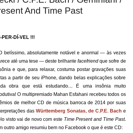
Present And Time Past
-PER-DÍ-VEL !!!
 belíssimo, absolutamente notável e anormal — às vezes
rece até uma tese — deste brilhante
facefriend
que sofre de
sônia e que, para relaxar, costuma postar gravações suas
itas a partir de seu iPhone, dando belas explicações sobre
ada obra que está estudando… É uma insônia muito
odutiva! O multipremiado Mahan Esfahani recebeu todos os
êmios de melhor CD de música barroca de 2014 por suas
terpretações das
Württemberg Sonatas, de C.P.E. Bach
e
lo visto vai de novo com este
Time Present and Time Past
.
 outro amigo resumiu bem no Facebook o que é este CD: