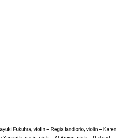
 Mayuki Fukuhra, violin – Regis Iandiorio, violin – Karen
 Yanagita, violin, viola – Al Brown, viola – Richard