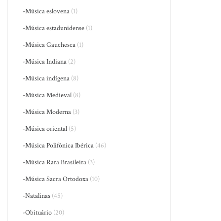
-Música eslovena
(1)
-Música estadunidense
(1)
-Música Gauchesca
(1)
-Música Indiana
(2)
-Música indígena
(8)
-Música Medieval
(8)
-Música Moderna
(3)
-Música oriental
(5)
-Música Polifônica Ibérica
(46)
-Música Rara Brasileira
(3)
-Música Sacra Ortodoxa
(10)
-Natalinas
(45)
-Obituário
(20)