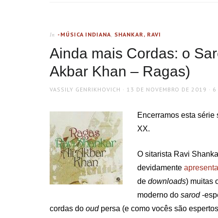
-MÚSICA INDIANA
,
SHANKAR, RAVI
In
Ainda mais Cordas: o Saro
Akbar Khan – Ragas)
AUTHOR
POSTED
VASSILY GENRIKHOVICH
13 DE NOVEMBRO DE 2019
6
ON
Encerramos esta série 
XX.
O sitarista Ravi Shank
devidamente
apresent
de
downloads
) muitas 
moderno do
sarod
-esp
cordas do
oud
persa (e como vocês são espertos,