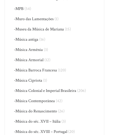
-MPB
(54)
-Muro das Lamentações
(1)
-Museu da Música de Mariana
(15)
-Música antiga
(16)
-Música Armênia
(3)
-Música Armorial
(12)
-Música Barroca Francesa
(120)
-Música Cipriota
(1)
-Música Colonial e Imperial Brasileira
(206)
-Música Contemporânea
(42)
-Música do Renascimento
(26)
-Música do séc. XVII – Itália
(3)
-Música do séc. XVIII – Portugal
(20)