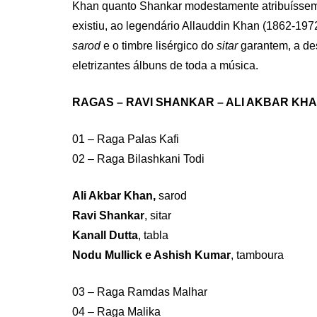
Khan quanto Shankar modestamente atribuíssem 
existiu, ao legendário Allauddin Khan (1862-197
sarod
e o timbre lisérgico do
sitar
garantem, a de
eletrizantes álbuns de toda a música.
RAGAS – RAVI SHANKAR – ALI AKBAR KH
01 – Raga Palas Kafi
02 – Raga Bilashkani Todi
Ali Akbar Khan,
sarod
Ravi Shankar
, sitar
Kanall Dutta
, tabla
Nodu Mullick e Ashish Kumar
, tamboura
03 – Raga Ramdas Malhar
04 – Raga Malika