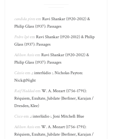
candida pires
em
Ravi Shankar (1920-2012) &
Philip Glass (1937): Passages
Pedro Ipê
em
Ravi Shankar (1920-2012) & Philip
Glass (1937): Passages
Adilson Assis
em
Ravi Shankar (1920-2012) &
Philip Glass (1937): Passages
Cássio
em
.: interlúdio :. Nicholas Payton:
Nick@Night
Raif Haddad
em
W. A. Mozart (1756-1791):
Réquiem, Exultate, Jubilate (Berliner, Karajan /
Dresden, Klee)
Cisco
em
.: interlúdio :. Joni Mitchell: Blue
Adilson Assis
em
W. A. Mozart (1756-1791):
Réquiem, Exultate, Jubilate (Berliner, Karajan /