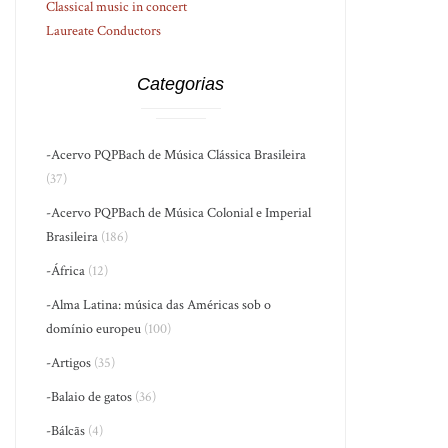
Classical music in concert
Laureate Conductors
Categorias
-Acervo PQPBach de Música Clássica Brasileira
(37)
-Acervo PQPBach de Música Colonial e Imperial
Brasileira
(186)
-África
(12)
-Alma Latina: música das Américas sob o
domínio europeu
(100)
-Artigos
(35)
-Balaio de gatos
(36)
-Bálcãs
(4)