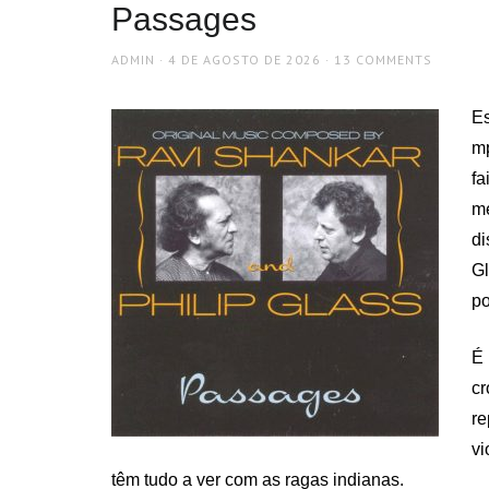
Passages
AUTHOR
POSTED
ADMIN
4 DE AGOSTO DE 2026
13 COMMENTS
ON
Es
mp
f
me
di
G
po
É
cr
re
vi
têm tudo a ver com as ragas indianas.