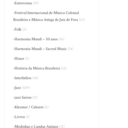
-Entrevistas
(10)
-Festival Internacional de Música Colonial
Brasileira e Música Antiga de Juiz de Fora
(23)
-Folk
(5)
-Harmonia Mundi – 50 anos
(16)
-Harmonia Mundi – Sacred Music
(14)
-Hinos
(2)
-História da Música Brasileira
(14)
-Interlúdios
(48)
-Jazz
(589)
-jazz fusion
(11)
-Klezmer / Cabaret
(6)
-Livros
(1)
-Modinhas e Lundus Antigos
(31)