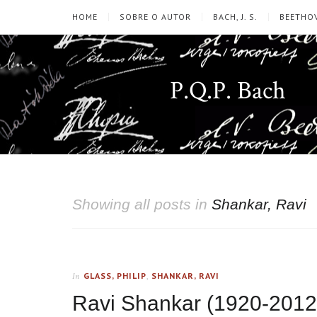
HOME
SOBRE O AUTOR
BACH, J. S.
BEETHOV
P.Q.P. Bach
Showing all posts in
Shankar, Ravi
GLASS, PHILIP
,
SHANKAR, RAVI
In
Ravi Shankar (1920-2012)