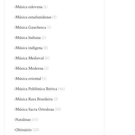
-Música eslovena
(1)
-Música estadunidense
(1)
-Música Gauchesca
(1)
-Música Indiana
(2)
-Música indígena
(8)
-Música Medieval
(8)
-Música Moderna
(3)
-Música oriental
(5)
-Música Polifônica Ibérica
(46)
-Música Rara Brasileira
(3)
-Música Sacra Ortodoxa
(10)
-Natalinas
(45)
-Obituário
(20)