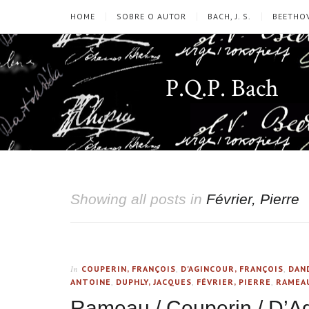
HOME
SOBRE O AUTOR
BACH, J. S.
BEETHOV
P.Q.P. Bach
Showing all posts in
Février, Pierre
COUPERIN, FRANÇOIS
,
D'AGINCOUR, FRANÇOIS
,
DAN
In
ANTOINE
,
DUPHLY, JACQUES
,
FÉVRIER, PIERRE
,
RAMEAU
Rameau / Couperin / D’Ag