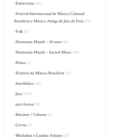
-Entrevistas
(10)
-Festival Internacional de Música Colonial
Brasileira e Música Antiga de Juiz de Fora
(23)
-Folk
(5)
-Harmonia Mundi – 50 anos
(16)
-Harmonia Mundi – Sacred Music
(14)
-Hinos
(2)
-História da Música Brasileira
(14)
-Interlúdios
(48)
-Jazz
(589)
-jazz fusion
(11)
-Klezmer / Cabaret
(6)
-Livros
(1)
-Modinhas e Lundus Antigos
(31)