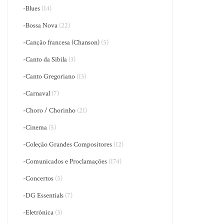
-Blues
(14)
-Bossa Nova
(22)
-Canção francesa (Chanson)
(5)
-Canto da Sibila
(3)
-Canto Gregoriano
(13)
-Carnaval
(7)
-Choro / Chorinho
(21)
-Cinema
(5)
-Coleção Grandes Compositores
(12)
-Comunicados e Proclamações
(174)
-Concertos
(5)
-DG Essentials
(7)
-Eletrônica
(3)