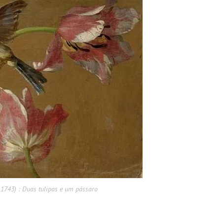
1743) : Duas tulipas e um pássaro