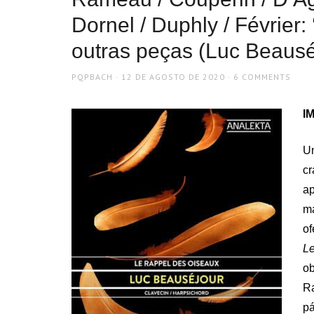
Dornel / Duphly / Février
outras peças (Luc Beausé
AUTHOR
POSTED
PQPBACH
12 DE AGOSTO DE 2020
6 COMMENTS
ON
IM
Um
c
ap
ma
of
L
o
R
pá