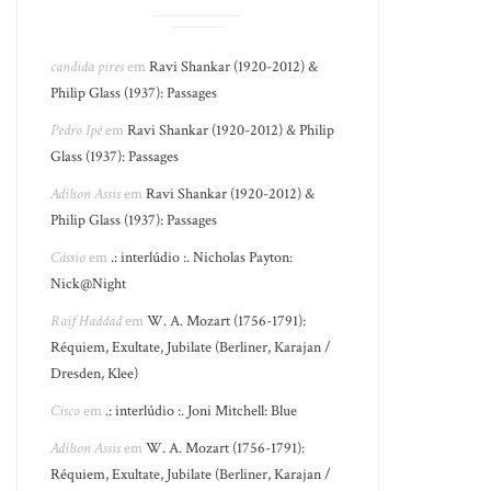
candida pires
em
Ravi Shankar (1920-2012) &
Philip Glass (1937): Passages
Pedro Ipê
em
Ravi Shankar (1920-2012) & Philip
Glass (1937): Passages
Adilson Assis
em
Ravi Shankar (1920-2012) &
Philip Glass (1937): Passages
Cássio
em
.: interlúdio :. Nicholas Payton:
Nick@Night
Raif Haddad
em
W. A. Mozart (1756-1791):
Réquiem, Exultate, Jubilate (Berliner, Karajan /
Dresden, Klee)
Cisco
em
.: interlúdio :. Joni Mitchell: Blue
Adilson Assis
em
W. A. Mozart (1756-1791):
Réquiem, Exultate, Jubilate (Berliner, Karajan /