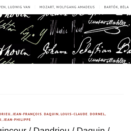
EN, LUDWIG VAN
MOZART, WOLFGANG AMADEUS
BARTÓK, BÉLA
DRIEU, JEAN-FRANÇOIS
,
DAQUIN, LOUIS-CLAUDE
,
DORNEL,
, JEAN-PHILIPPE
incour / Dandrieu / Daquin /