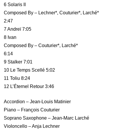
6 Solaris II
Composed By – Lechner*, Couturier*, Larché*
2:47
7 Andreï 7:05
8 Ivan
Composed By – Couturier*, Larché*
6:14
9 Stalker 7:01
10 Le Temps Scellé 5:02
11 Toliu 8:24
12 L’Éternel Retour 3:46
Accordion – Jean-Louis Matinier
Piano – François Couturier
Soprano Saxophone – Jean-Marc Larché
Violoncello – Anja Lechner