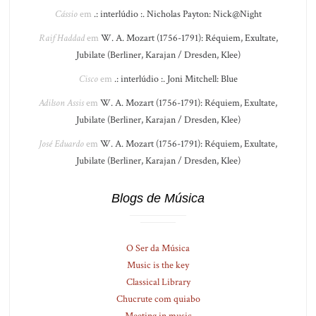
Cássio
em
.: interlúdio :. Nicholas Payton: Nick@Night
Raif Haddad
em
W. A. Mozart (1756-1791): Réquiem, Exultate,
Jubilate (Berliner, Karajan / Dresden, Klee)
Cisco
em
.: interlúdio :. Joni Mitchell: Blue
Adilson Assis
em
W. A. Mozart (1756-1791): Réquiem, Exultate,
Jubilate (Berliner, Karajan / Dresden, Klee)
José Eduardo
em
W. A. Mozart (1756-1791): Réquiem, Exultate,
Jubilate (Berliner, Karajan / Dresden, Klee)
Blogs de Música
O Ser da Música
Music is the key
Classical Library
Chucrute com quiabo
Meeting in music