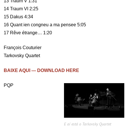
13 Traum V 1:31
14 Traum VI 2:25
15 Dakus 4:34
16 Quant ien congneu a ma pensee 5:05
17 Rêve étrange… 1:20
François Couturier
Tarkovsky Quartet
BAIXE AQUI — DOWNLOAD HERE
PQP
E aí está o Tarkovsky Quartet