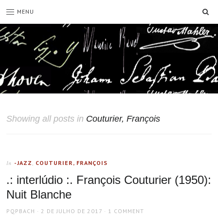
SE
MENU
Showing all posts in
Couturier, François
-JAZZ
,
COUTURIER, FRANÇOIS
In
.: interlúdio :. François Couturier (1950):
Nuit Blanche
AUTHOR
POSTED
PQPBACH
2 DE JULHO DE 2017
1 COMMENT