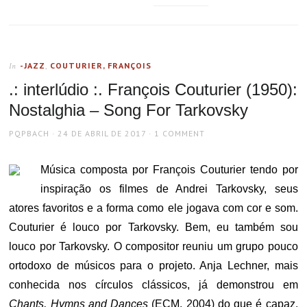
-JAZZ
,
COUTURIER, FRANÇOIS
In
.: interlúdio :. François Couturier (1950):
Nostalghia – Song For Tarkovsky
AUTHOR
POSTED
PQPBACH
24 DE ABRIL DE 2017
1 COMMENT
ON
Música composta por François Couturier tendo por
inspiração os filmes de Andrei Tarkovsky, seus
atores favoritos e a forma como ele jogava com cor e som.
Couturier é louco por Tarkovsky. Bem, eu também sou
louco por Tarkovsky. O compositor reuniu um grupo pouco
ortodoxo de músicos para o projeto. Anja Lechner, mais
conhecida nos círculos clássicos, já demonstrou em
Chants, Hymns and Dances
(ECM, 2004) do que é capaz.