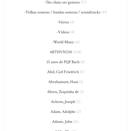
-Tão chato ser gostoso
(17)
-Trilhas sonoras / bandas sonoras / soundtracks
(41)
-Vários
(4)
-Vídeos
(4)
-World Music
(6)
#BTHVN250
(258)
15 anos de PQP Bach
(8)
Abel, Carl Friedrich
(5)
Abrahamsen, Hans
(1)
Abreu, Zequinha de
(2)
Achron, Joseph
(2)
Adam, Adolphe
(2)
Adams, John
(15)