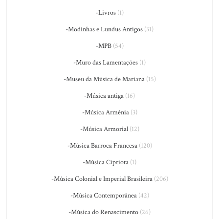
-Livros
(1)
-Modinhas e Lundus Antigos
(31)
-MPB
(54)
-Muro das Lamentações
(1)
-Museu da Música de Mariana
(15)
-Música antiga
(16)
-Música Armênia
(3)
-Música Armorial
(12)
-Música Barroca Francesa
(120)
-Música Cipriota
(1)
-Música Colonial e Imperial Brasileira
(206)
-Música Contemporânea
(42)
-Música do Renascimento
(26)