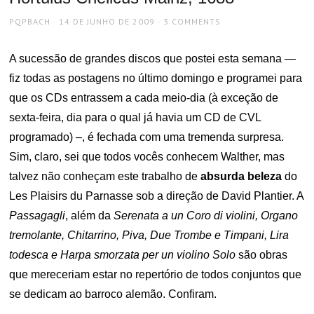
AUTHOR
POSTED
PQPBACH
14 DE JUNHO DE 2009
3 COMMENTS
ON
A sucessão de grandes discos que postei esta semana —
fiz todas as postagens no último domingo e programei para
que os CDs entrassem a cada meio-dia (à exceção de
sexta-feira, dia para o qual já havia um CD de CVL
programado) –, é fechada com uma tremenda surpresa.
Sim, claro, sei que todos vocês conhecem Walther, mas
talvez não conheçam este trabalho de
absurda beleza
do
Les Plaisirs du Parnasse sob a direção de David Plantier. A
Passagagli
, além da
Serenata a un Coro di violini, Organo
tremolante, Chitarrino, Piva, Due Trombe e Timpani, Lira
todesca e Harpa smorzata per un violino Solo
são obras
que mereceriam estar no repertório de todos conjuntos que
se dedicam ao barroco alemão. Confiram.