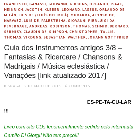
FRANCESCO
,
GANASSI, GIOVANNI
,
GIBBONS, ORLANDO
,
ISAAC,
HEINRICH
,
JACOTIN
,
KLEBER, LEONARD
,
LASSUS, ORLANDO DE
,
MILÁN, LUIS DE (LLUÍS DEL MILÀ)
,
MUDARRA, ALONSO DE
,
NARVÁEZ, LUIS DE
,
PALESTRINA, GIOVANNI PIERLUIGI DA
,
PEVERNAGE, ANDREAS
,
ROBINSON, THOMAS
,
SCHMID, BERNARD
,
SERMISY, CLAUDIN DE
,
SIMPSON, CHRISTOPHER
,
TALLIS,
THOMAS
,
VIRDUNG, SEBASTIAN
,
WALTHER, JOHANN GOTTFRIED
Guia dos Instrumentos antigos 3/8 –
Fantasias & Ricercare / Chansons &
Madrigais / Música eclesiástica /
Variações [link atualizado 2017]
AUTHOR
POSTED
BISNAGA
5 DE MAIO DE 2015
6 COMMENTS
ON
ES-PE-TA-CU-LAR
!!!
Livro com oito CDs fenomenalmente cedido pelo internauta
Camilo Di Giorgi! Não tem preço!!!