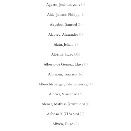
Agurto, José Loaysa y
(1)
Ahle, Johann Philipp
(1)
Akpabot, Samuel
(1)
Alabiev, Alexander
(1)
Alain, Jehan
(2)
Albéniz, Isaac
(35)
Alberto de Gomez, Lluys
(1)
Albinoni, Tomaso
(16)
Albrechtsberger, Johann Georg
(4)
Albrici, Vincenzo
(2)
Aleñar, Mathías (atribuido)
(1)
Alfonso X (El Sabio)
(7)
Alfvén, Hugo
(2)