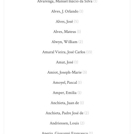
Alvarenga, Manuel Inácio da Silva
(1)
Alves, J. Orlando
(1)
Alves, José
(5)
Alves, Mateus
(1)
Alwyn, William
(2)
Amaral Vieira, José Carlos
(13)
Amat, José
(1)
Amiot, Joseph-Marie
(3)
Amoyel, Pascal
(1)
Amper, Emilia
(1)
Anchieta, Juan de
(1)
Anchieta, Padre José de
(2)
Andriessen, Louis
(2)
Anerio, Giovanni Francesco
(1)