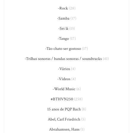
-Rock
(28)
-Samba
(17)
-Sei lá
(13)
-Tango
(17)
-Tão chato ser gostoso
(17)
-Trilhas sonoras / bandas sonoras / soundtracks
(41)
-Vários
(4)
-Vídeos
(4)
-World Music
(6)
#BTHVN250
(258)
15 anos de PQP Bach
(8)
Abel, Carl Friedrich
(5)
Abrahamsen, Hans
(1)