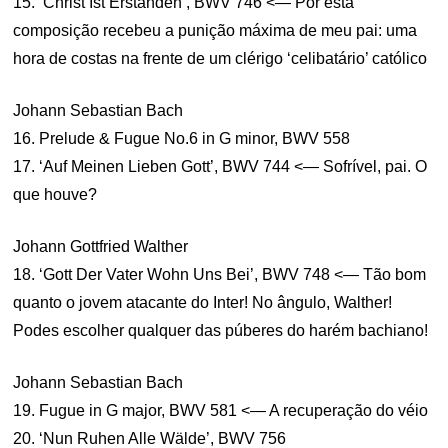
15. ‘Christ Ist Erstanden’, BWV 746 <— Por esta
composição recebeu a punição máxima de meu pai: uma
hora de costas na frente de um clérigo ‘celibatário’ católico
Johann Sebastian Bach
16. Prelude & Fugue No.6 in G minor, BWV 558
17. ‘Auf Meinen Lieben Gott’, BWV 744 <— Sofrível, pai. O
que houve?
Johann Gottfried Walther
18. ‘Gott Der Vater Wohn Uns Bei’, BWV 748 <— Tão bom
quanto o jovem atacante do Inter! No ângulo, Walther!
Podes escolher qualquer das púberes do harém bachiano!
Johann Sebastian Bach
19. Fugue in G major, BWV 581 <— A recuperação do véio
20. ‘Nun Ruhen Alle Wälde’, BWV 756