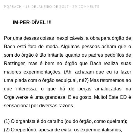
AUTHOR
POSTED
PQPBACH
15 DE JANEIRO DE 2017
29 COMMENTS
ON
IM-PER-DÍVEL !!!
Por uma dessas coisas inexplicáveis, a obra para órgão de
Bach está fora de moda. Algumas pessoas acham que o
som do órgão é tão irritante quanto os padres pedófilos de
Ratzinger, mas é bem no órgão que Bach realiza suas
maiores experimentações. (Ah, acharam que eu ia fazer
uma piada com o órgão sequiçual, né?) Mas retornemos ao
que interessa: o que há de peças amalucadas na
Orgelwerke é uma grandeza! E eu gosto. Muito! Este CD é
sensacional por diversas razões.
(1) O organista é do caralho (ou do órgão, como queiram);
(2) O repertório, apesar de evitar os experimentalismos,