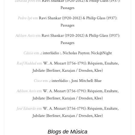
candida pires
em
Ravi Shankar (1920-2012) & Philip Glass (1937):
Passages
Pedro Ipê
em
Ravi Shankar (1920-2012) & Philip Glass (1937):
Passages
Adilson Assis
em
Ravi Shankar (1920-2012) & Philip Glass (1937):
Passages
Cássio
em
.: interlúdio :. Nicholas Payton: Nick@Night
Raif Haddad
em
W. A. Mozart (1756-1791): Réquiem, Exultate,
Jubilate (Berliner, Karajan / Dresden, Klee)
Cisco
em
.: interlúdio :. Joni Mitchell: Blue
Adilson Assis
em
W. A. Mozart (1756-1791): Réquiem, Exultate,
Jubilate (Berliner, Karajan / Dresden, Klee)
José Eduardo
em
W. A. Mozart (1756-1791): Réquiem, Exultate,
Jubilate (Berliner, Karajan / Dresden, Klee)
Blogs de Música