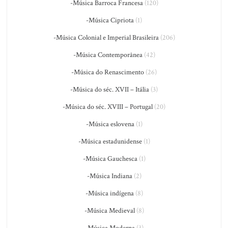
-Música Barroca Francesa
(120)
-Música Cipriota
(1)
-Música Colonial e Imperial Brasileira
(206)
-Música Contemporânea
(42)
-Música do Renascimento
(26)
-Música do séc. XVII – Itália
(3)
-Música do séc. XVIII – Portugal
(20)
-Música eslovena
(1)
-Música estadunidense
(1)
-Música Gauchesca
(1)
-Música Indiana
(2)
-Música indígena
(8)
-Música Medieval
(8)
-Música Moderna
(3)