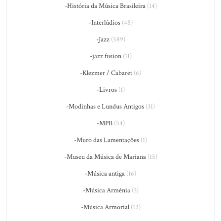
-História da Música Brasileira
(14)
-Interlúdios
(48)
-Jazz
(589)
-jazz fusion
(11)
-Klezmer / Cabaret
(6)
-Livros
(1)
-Modinhas e Lundus Antigos
(31)
-MPB
(54)
-Muro das Lamentações
(1)
-Museu da Música de Mariana
(15)
-Música antiga
(16)
-Música Armênia
(3)
-Música Armorial
(12)