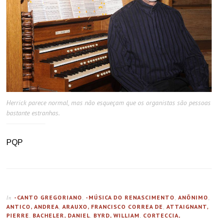
Herrick parece normal, mas não esqueçam que os organistas são pessoas
bastante estranhas.
PQP
-CANTO GREGORIANO
,
-MÚSICA DO RENASCIMENTO
,
ANÔNIMO
,
In
ANTICO, ANDREA
,
ARAUXO, FRANCISCO CORREA DE
,
ATTAIGNANT,
PIERRE
,
BACHELER, DANIEL
,
BYRD, WILLIAM
,
CORTECCIA,