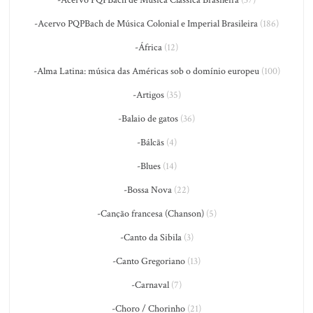
-Acervo PQPBach de Música Colonial e Imperial Brasileira
(186)
-África
(12)
-Alma Latina: música das Américas sob o domínio europeu
(100)
-Artigos
(35)
-Balaio de gatos
(36)
-Bálcãs
(4)
-Blues
(14)
-Bossa Nova
(22)
-Canção francesa (Chanson)
(5)
-Canto da Sibila
(3)
-Canto Gregoriano
(13)
-Carnaval
(7)
-Choro / Chorinho
(21)