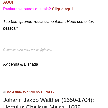
AQUI
.
Partituras e outros que tais?
Clique aqui
Tão bom quando vocês comentam… Pode comentar,
pessoal!
O mundo para para ver as fofinhas!
Avicenna & Bisnaga
WALTHER, JOHANN GOTTFRIED
In
Johann Jakob Walther (1650-1704):
Hortulus Chelicus Mainz, 1688