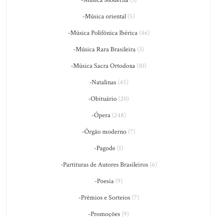
-Música oriental
(5)
-Música Polifônica Ibérica
(46)
-Música Rara Brasileira
(3)
-Música Sacra Ortodoxa
(10)
-Natalinas
(45)
-Obituário
(20)
-Ópera
(248)
-Órgão moderno
(7)
-Pagode
(1)
-Partituras de Autores Brasileiros
(6)
-Poesia
(9)
-Prêmios e Sorteios
(7)
-Promoções
(9)