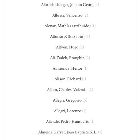
Albrechtsberger, Johann Georg
(4)
Albrici, Vincenzo
(2)
Aleñar, Mathías (atribuido)
(1)
Alfonso X (El Sabio)
(7)
Alfvén, Hugo
(2)
Ali-Zadeh, Franghiz
(2)
Alimonda, Heitor
(1)
Alison, Richard
(1)
Alkan, Charles-Valentin
(2)
Allegri, Gregorio
(5)
Allegri, Lorenzo
(1)
Allende, Pedro Humberto
(1)
Almeida Garret, João Baptista S. L.
(1)