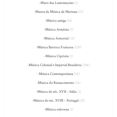
-Muro das Lamentações
(1)
-Museu da Música de Mariana
(15)
-Música antiga
(16)
-Música Armênia
(3)
-Música Armorial
(12)
-Música Barroca Francesa
(120)
-Música Cipriota
(1)
-Música Colonial e Imperial Brasileira
(206)
-Música Contemporânea
(42)
-Música do Renascimento
(26)
-Música do séc. XVII – Itália
(3)
-Música do séc. XVIII – Portugal
(20)
-Música eslovena
(1)