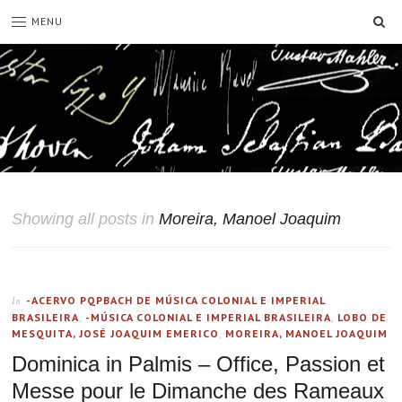
SE
MENU
Showing all posts in
Moreira, Manoel Joaquim
-ACERVO PQPBACH DE MÚSICA COLONIAL E IMPERIAL
In
BRASILEIRA
,
-MÚSICA COLONIAL E IMPERIAL BRASILEIRA
,
LOBO DE
MESQUITA, JOSÉ JOAQUIM EMERICO
,
MOREIRA, MANOEL JOAQUIM
Dominica in Palmis – Office, Passion et
Messe pour le Dimanche des Rameaux