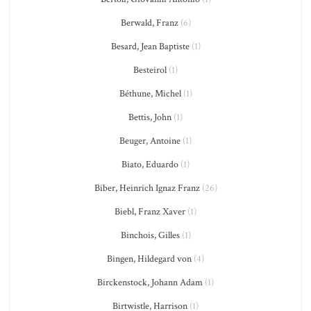
Berwald, Franz
(6)
Besard, Jean Baptiste
(1)
Besteirol
(1)
Béthune, Michel
(1)
Bettis, John
(1)
Beuger, Antoine
(1)
Biato, Eduardo
(1)
Biber, Heinrich Ignaz Franz
(26)
Biebl, Franz Xaver
(1)
Binchois, Gilles
(1)
Bingen, Hildegard von
(4)
Birckenstock, Johann Adam
(1)
Birtwistle, Harrison
(1)