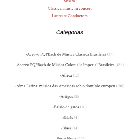
Susato
Classical music in concert
Laureate Conductors
Categorias
-Acervo PQPBach de Música Clássica Brasileira
(37)
-Acervo PQPBach de Música Colonial e Imperial Brasileira
(186)
-África
(12)
-Alma Latina: música das Américas sob o domínio europeu
(100)
-Artigos
(35)
-Balaio de gatos
(36)
-Bálcãs
(4)
-Blues
(14)
-Bossa Nova
(22)