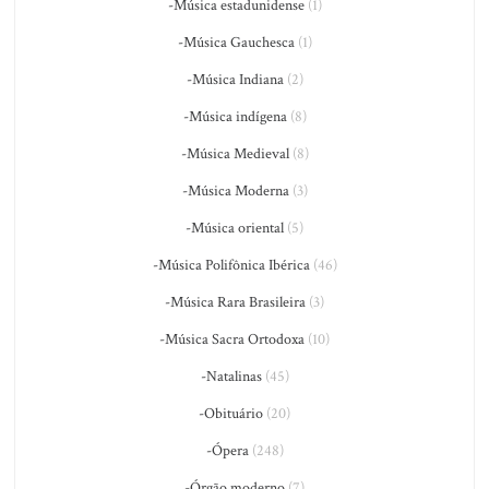
-Música estadunidense
(1)
-Música Gauchesca
(1)
-Música Indiana
(2)
-Música indígena
(8)
-Música Medieval
(8)
-Música Moderna
(3)
-Música oriental
(5)
-Música Polifônica Ibérica
(46)
-Música Rara Brasileira
(3)
-Música Sacra Ortodoxa
(10)
-Natalinas
(45)
-Obituário
(20)
-Ópera
(248)
-Órgão moderno
(7)