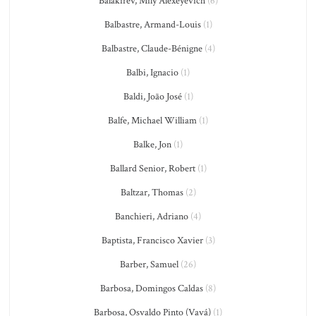
Balakirev, Mily Alexeyevich
(6)
Balbastre, Armand-Louis
(1)
Balbastre, Claude-Bénigne
(4)
Balbi, Ignacio
(1)
Baldi, João José
(1)
Balfe, Michael William
(1)
Balke, Jon
(1)
Ballard Senior, Robert
(1)
Baltzar, Thomas
(2)
Banchieri, Adriano
(4)
Baptista, Francisco Xavier
(3)
Barber, Samuel
(26)
Barbosa, Domingos Caldas
(8)
Barbosa, Osvaldo Pinto (Vavá)
(1)