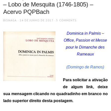
– Lobo de Mesquita (1746-1805) –
Acervo PQPBach
AUTHOR
POSTED
BISNAGA
14 DE JUNHO DE 2017
5 COMMENTS
ON
Dominica in Palmis –
Office, Passion et Messe
pour le Dimanche des
Rameaux
(Domingo de Ramos)
Para solicitar a ativação
de algum link, deixe
sua mensagem clicando no quadradinho em branco no
lado superior direito desta postagem.