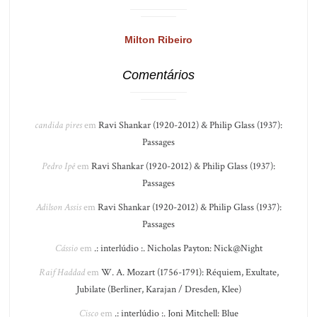
Milton Ribeiro
Comentários
candida pires
em
Ravi Shankar (1920-2012) & Philip Glass (1937):
Passages
Pedro Ipê
em
Ravi Shankar (1920-2012) & Philip Glass (1937):
Passages
Adilson Assis
em
Ravi Shankar (1920-2012) & Philip Glass (1937):
Passages
Cássio
em
.: interlúdio :. Nicholas Payton: Nick@Night
Raif Haddad
em
W. A. Mozart (1756-1791): Réquiem, Exultate,
Jubilate (Berliner, Karajan / Dresden, Klee)
Cisco
em
.: interlúdio :. Joni Mitchell: Blue