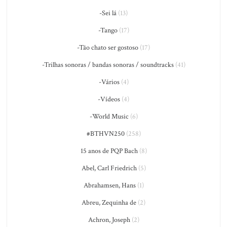
-Sei lá
(13)
-Tango
(17)
-Tão chato ser gostoso
(17)
-Trilhas sonoras / bandas sonoras / soundtracks
(41)
-Vários
(4)
-Vídeos
(4)
-World Music
(6)
#BTHVN250
(258)
15 anos de PQP Bach
(8)
Abel, Carl Friedrich
(5)
Abrahamsen, Hans
(1)
Abreu, Zequinha de
(2)
Achron, Joseph
(2)