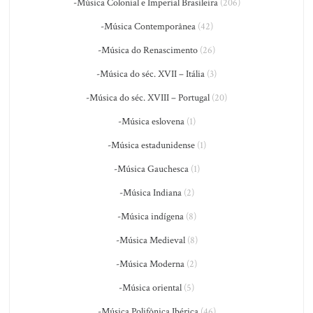
-Música Colonial e Imperial Brasileira
(206)
-Música Contemporânea
(42)
-Música do Renascimento
(26)
-Música do séc. XVII – Itália
(3)
-Música do séc. XVIII – Portugal
(20)
-Música eslovena
(1)
-Música estadunidense
(1)
-Música Gauchesca
(1)
-Música Indiana
(2)
-Música indígena
(8)
-Música Medieval
(8)
-Música Moderna
(2)
-Música oriental
(5)
-Música Polifônica Ibérica
(46)