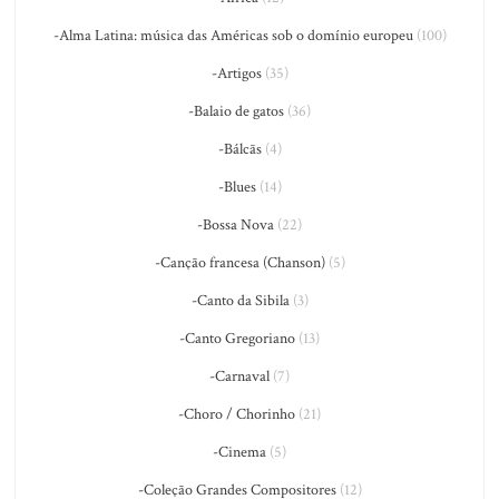
-Alma Latina: música das Américas sob o domínio europeu
(100)
-Artigos
(35)
-Balaio de gatos
(36)
-Bálcãs
(4)
-Blues
(14)
-Bossa Nova
(22)
-Canção francesa (Chanson)
(5)
-Canto da Sibila
(3)
-Canto Gregoriano
(13)
-Carnaval
(7)
-Choro / Chorinho
(21)
-Cinema
(5)
-Coleção Grandes Compositores
(12)