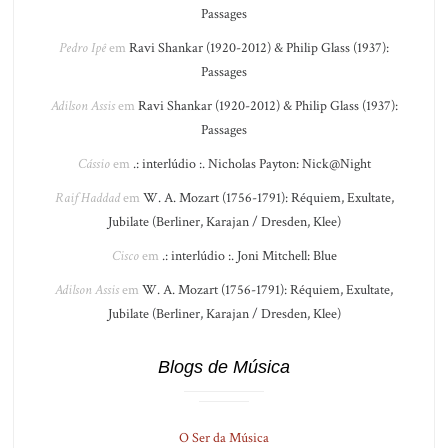
Passages
Pedro Ipê
em
Ravi Shankar (1920-2012) & Philip Glass (1937):
Passages
Adilson Assis
em
Ravi Shankar (1920-2012) & Philip Glass (1937):
Passages
Cássio
em
.: interlúdio :. Nicholas Payton: Nick@Night
Raif Haddad
em
W. A. Mozart (1756-1791): Réquiem, Exultate,
Jubilate (Berliner, Karajan / Dresden, Klee)
Cisco
em
.: interlúdio :. Joni Mitchell: Blue
Adilson Assis
em
W. A. Mozart (1756-1791): Réquiem, Exultate,
Jubilate (Berliner, Karajan / Dresden, Klee)
Blogs de Música
O Ser da Música