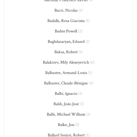
Bachixa, Francisco Xavier
(1)
Bacri, Nicolas
(1)
Badalla, Rosa Giacinta
(1)
Baden Powell
(2)
Baghdasaryan, Eduard
(1)
Baksa, Robert
(1)
Balakirev, Mily Alexeyevich
(6)
Balbastre, Armand-Louis
(1)
Balbastre, Claude-Bénigne
(4)
Balbi, Ignacio
(1)
Baldi, João José
(1)
Balfe, Michael William
(1)
Balke, Jon
(1)
Ballard Senior, Robert
(1)