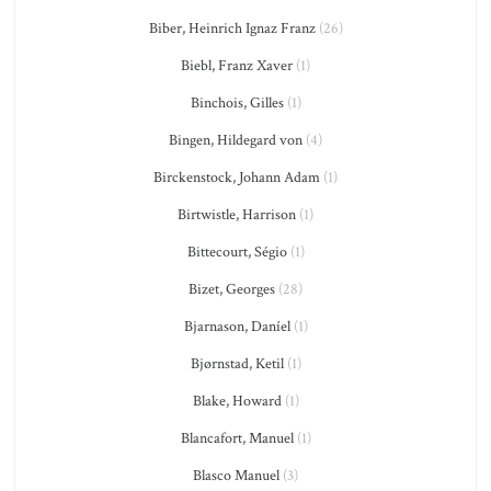
Biber, Heinrich Ignaz Franz
(26)
Biebl, Franz Xaver
(1)
Binchois, Gilles
(1)
Bingen, Hildegard von
(4)
Birckenstock, Johann Adam
(1)
Birtwistle, Harrison
(1)
Bittecourt, Ségio
(1)
Bizet, Georges
(28)
Bjarnason, Daníel
(1)
Bjørnstad, Ketil
(1)
Blake, Howard
(1)
Blancafort, Manuel
(1)
Blasco Manuel
(3)