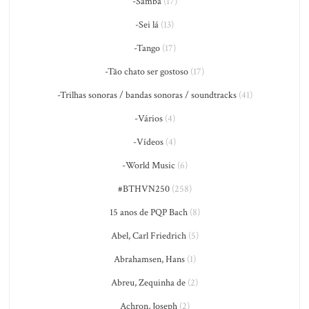
-Samba
(17)
-Sei lá
(13)
-Tango
(17)
-Tão chato ser gostoso
(17)
-Trilhas sonoras / bandas sonoras / soundtracks
(41)
-Vários
(4)
-Vídeos
(4)
-World Music
(6)
#BTHVN250
(258)
15 anos de PQP Bach
(8)
Abel, Carl Friedrich
(5)
Abrahamsen, Hans
(1)
Abreu, Zequinha de
(2)
Achron, Joseph
(2)