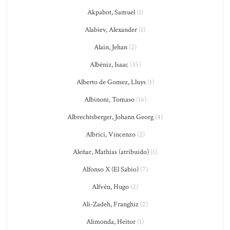
Akpabot, Samuel
(1)
Alabiev, Alexander
(1)
Alain, Jehan
(2)
Albéniz, Isaac
(35)
Alberto de Gomez, Lluys
(1)
Albinoni, Tomaso
(16)
Albrechtsberger, Johann Georg
(4)
Albrici, Vincenzo
(2)
Aleñar, Mathías (atribuido)
(1)
Alfonso X (El Sabio)
(7)
Alfvén, Hugo
(2)
Ali-Zadeh, Franghiz
(2)
Alimonda, Heitor
(1)