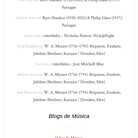
Passages
Adilson Assis
em
Ravi Shankar (1920-2012) & Philip Glass (1937):
Passages
Cássio
em
.: interlúdio :. Nicholas Payton: Nick@Night
Raif Haddad
em
W. A. Mozart (1756-1791): Réquiem, Exultate,
Jubilate (Berliner, Karajan / Dresden, Klee)
Cisco
em
.: interlúdio :. Joni Mitchell: Blue
Adilson Assis
em
W. A. Mozart (1756-1791): Réquiem, Exultate,
Jubilate (Berliner, Karajan / Dresden, Klee)
José Eduardo
em
W. A. Mozart (1756-1791): Réquiem, Exultate,
Jubilate (Berliner, Karajan / Dresden, Klee)
Blogs de Música
O Ser da Música