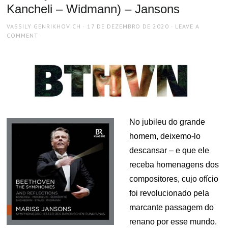
Kancheli – Widmann) – Jansons
AUTHOR
POSTED
VASSILY GENRIKHOVICH
17 DE DEZEMBRO DE 2020
LEAVE A
ON
COMMENT
No jubileu do grande
homem, deixemo-lo
descansar – e que ele
receba homenagens dos
compositores, cujo ofício
foi revolucionado pela
marcante passagem do
renano por esse mundo.