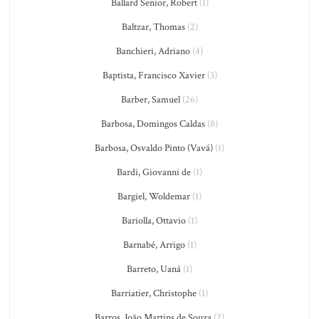
Ballard Senior, Robert
(1)
Baltzar, Thomas
(2)
Banchieri, Adriano
(4)
Baptista, Francisco Xavier
(3)
Barber, Samuel
(26)
Barbosa, Domingos Caldas
(8)
Barbosa, Osvaldo Pinto (Vavá)
(1)
Bardi, Giovanni de
(1)
Bargiel, Woldemar
(1)
Bariolla, Ottavio
(1)
Barnabé, Arrigo
(1)
Barreto, Uaná
(1)
Barriatier, Christophe
(1)
Barros, João Martins de Souza
(2)