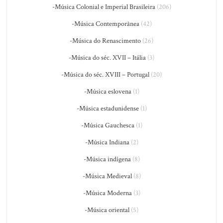
-Música Colonial e Imperial Brasileira
(206)
-Música Contemporânea
(42)
-Música do Renascimento
(26)
-Música do séc. XVII – Itália
(3)
-Música do séc. XVIII – Portugal
(20)
-Música eslovena
(1)
-Música estadunidense
(1)
-Música Gauchesca
(1)
-Música Indiana
(2)
-Música indígena
(8)
-Música Medieval
(8)
-Música Moderna
(3)
-Música oriental
(5)