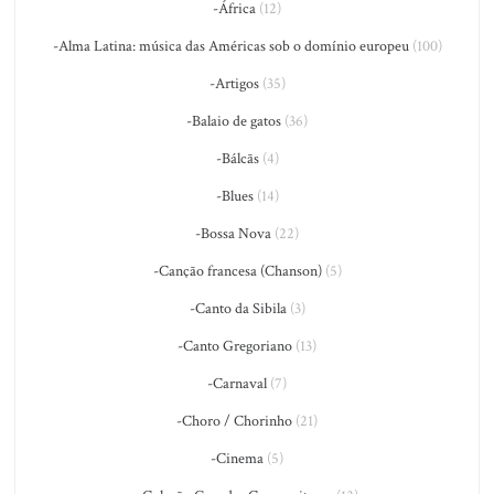
-África
(12)
-Alma Latina: música das Américas sob o domínio europeu
(100)
-Artigos
(35)
-Balaio de gatos
(36)
-Bálcãs
(4)
-Blues
(14)
-Bossa Nova
(22)
-Canção francesa (Chanson)
(5)
-Canto da Sibila
(3)
-Canto Gregoriano
(13)
-Carnaval
(7)
-Choro / Chorinho
(21)
-Cinema
(5)