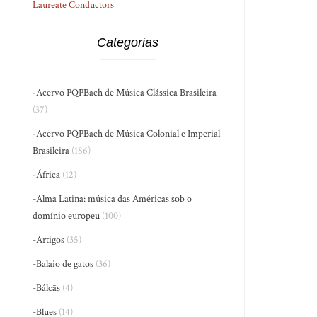
Laureate Conductors
Categorias
-Acervo PQPBach de Música Clássica Brasileira
(37)
-Acervo PQPBach de Música Colonial e Imperial
Brasileira
(186)
-África
(12)
-Alma Latina: música das Américas sob o
domínio europeu
(100)
-Artigos
(35)
-Balaio de gatos
(36)
-Bálcãs
(4)
-Blues
(14)