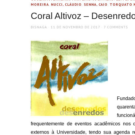
MOREIRA
,
NUCCI, CLÁUDIO
,
SENNA, CAIO
,
TORQUATO 
Coral Altivoz – Desenre
AUTHOR
POSTED
BISNAGA
11 DE NOVEMBRO DE 2017
7 COMMENTS
ON
Fundado
quarenta
funcioná
frequentemente de eventos acadêmicos nos 
externos à Universidade, tendo sua agenda 