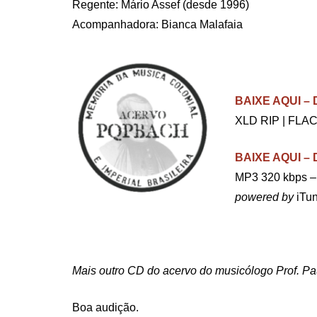
Regente: Mário Assef (desde 1996)
Acompanhadora: Bianca Malafaia
.
BAIXE AQUI 
XLD RIP | FLAC
BAIXE AQUI 
MP3 320 kbps –
powered by
iTun
.
Mais outro CD do acervo do musicólogo Prof. Pa
Boa audição.