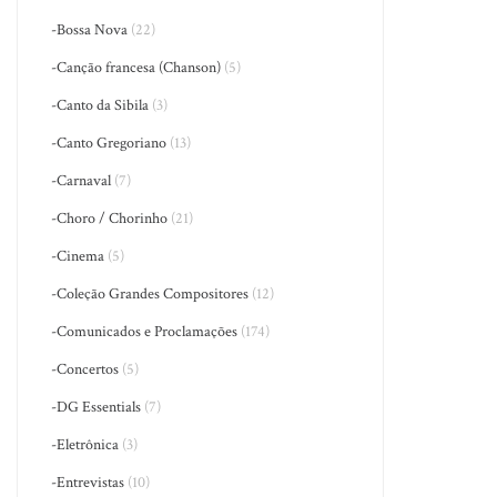
-Bossa Nova
(22)
-Canção francesa (Chanson)
(5)
-Canto da Sibila
(3)
-Canto Gregoriano
(13)
-Carnaval
(7)
-Choro / Chorinho
(21)
-Cinema
(5)
-Coleção Grandes Compositores
(12)
-Comunicados e Proclamações
(174)
-Concertos
(5)
-DG Essentials
(7)
-Eletrônica
(3)
-Entrevistas
(10)