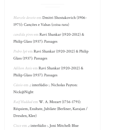
Marcelo devoto
em
Dmitri Shostakovich (1906-
1975): Canções e Valsas (coisa rara)
candida pires
em
Ravi Shankar (1920-2012) &
Philip Glass (1937): Passages
Pedro Ipê
em
Ravi Shankar (1920-2012) & Philip
Glass (1937): Passages
Adilson Assis
em
Ravi Shankar (1920-2012) &
Philip Glass (1937): Passages
Cássio
em
.: interlúdio :. Nicholas Payton:
Nick@Night
Raif Haddad
em
W. A. Mozart (1756-1791):
Réquiem, Exultate, Jubilate (Berliner, Karajan /
Dresden, Klee)
Cisco
em
.: interlúdio :. Joni Mitchell: Blue