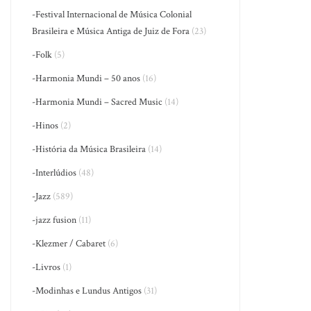
-Festival Internacional de Música Colonial
Brasileira e Música Antiga de Juiz de Fora
(23)
-Folk
(5)
-Harmonia Mundi – 50 anos
(16)
-Harmonia Mundi – Sacred Music
(14)
-Hinos
(2)
-História da Música Brasileira
(14)
-Interlúdios
(48)
-Jazz
(589)
-jazz fusion
(11)
-Klezmer / Cabaret
(6)
-Livros
(1)
-Modinhas e Lundus Antigos
(31)