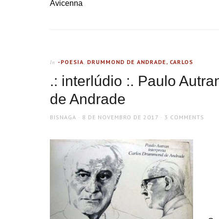
Avicenna
-POESIA
,
DRUMMOND DE ANDRADE, CARLOS
In
.: interlúdio :. Paulo Aut
de Andrade
AUTHOR
POSTED
BISNAGA
8 DE NOVEMBRO DE 2017
3 COMMENTS
ON