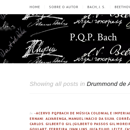
HOME
SOBRE O AUTOR
BACH, J. S.
BEETHOV
P.Q.P. Bach
Showing all posts in
Drummond de A
-ACERVO PQPBACH DE MÚSICA COLONIAL E IMPERIA
In
ERNANI
,
ALVARENGA, MANUEL INÁCIO DA SILVA
,
CORRÊA
CARLOS
,
GILBERTO GIL (GILBERTO PASSOS GIL MOREI
GOULART, FERREIRA
,
IVAN LINS
,
JUCA FILHO
,
LEITE, C