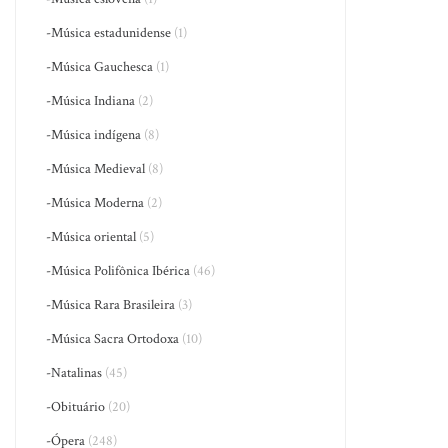
-Música estadunidense
(1)
-Música Gauchesca
(1)
-Música Indiana
(2)
-Música indígena
(8)
-Música Medieval
(8)
-Música Moderna
(2)
-Música oriental
(5)
-Música Polifônica Ibérica
(46)
-Música Rara Brasileira
(3)
-Música Sacra Ortodoxa
(10)
-Natalinas
(45)
-Obituário
(20)
-Ópera
(248)