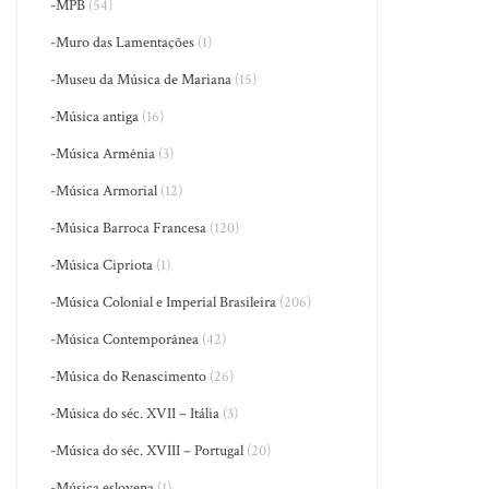
-MPB
(54)
-Muro das Lamentações
(1)
-Museu da Música de Mariana
(15)
-Música antiga
(16)
-Música Armênia
(3)
-Música Armorial
(12)
-Música Barroca Francesa
(120)
-Música Cipriota
(1)
-Música Colonial e Imperial Brasileira
(206)
-Música Contemporânea
(42)
-Música do Renascimento
(26)
-Música do séc. XVII – Itália
(3)
-Música do séc. XVIII – Portugal
(20)
-Música eslovena
(1)