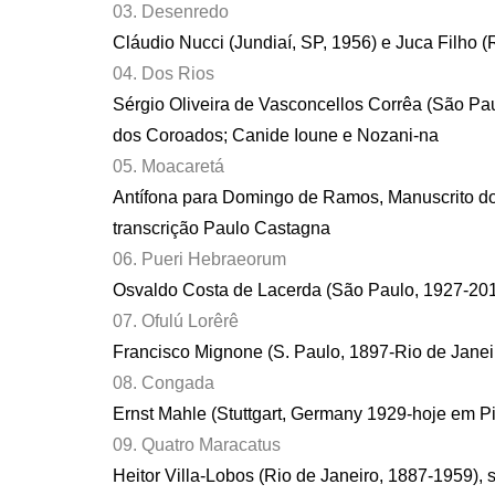
03. Desenredo
Cláudio Nucci (Jundiaí, SP, 1956) e Juca Filho (
04. Dos Rios
Sérgio Oliveira de Vasconcellos Corrêa (São Pa
dos Coroados; Canide Ioune e Nozani-na
05. Moacaretá
Antífona para Domingo de Ramos, Manuscrito do 
transcrição Paulo Castagna
06. Pueri Hebraeorum
Osvaldo Costa de Lacerda (São Paulo, 1927-20
07. Ofulú Lorêrê
Francisco Mignone (S. Paulo, 1897-Rio de Janei
08. Congada
Ernst Mahle (Stuttgart, Germany 1929-hoje em P
09. Quatro Maracatus
Heitor Villa-Lobos (Rio de Janeiro, 1887-1959),