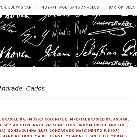
EN, LUDWIG VAN
MOZART, WOLFGANG AMADEUS
BARTÓK, BÉLA
ndrade, Carlos
L BRASILEIRA
,
-MÚSICA COLONIAL E IMPERIAL BRASILEIRA
,
AGUIAR,
, SÉRGIO OLIVEIRA DE VASCONCELLOS
,
DRUMMOND DE ANDRADE,
RA)
,
GONZAGUINHA (LUIZ GONZAGA DO NASCIMENTO JÚNIOR)
,
ASSIANO RICARDO
,
MAHLE, ERNST
,
MIGNONE, FRANCISCO
,
MORAES