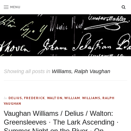
SE
MENU
Showing all posts in
Williams, Ralph Vaughan
DELIUS, FREDERICK
,
WALTON, WILLIAM
,
WILLIAMS, RALPH
In
VAUGHAN
Vaughan Williams / Delius / Walton:
Greensleeves · The Lark Ascending ·
Summer Night on the River · On