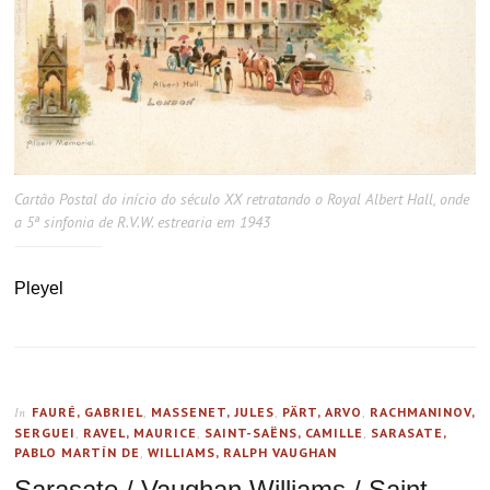
Cartão Postal do início do século XX retratando o Royal Albert Hall, onde
a 5ª sinfonia de R.V.W. estrearia em 1943
Pleyel
FAURÉ, GABRIEL
,
MASSENET, JULES
,
PÄRT, ARVO
,
RACHMANINOV,
In
SERGUEI
,
RAVEL, MAURICE
,
SAINT-SAËNS, CAMILLE
,
SARASATE,
PABLO MARTÍN DE
,
WILLIAMS, RALPH VAUGHAN
Sarasate / Vaughan Williams / Saint-