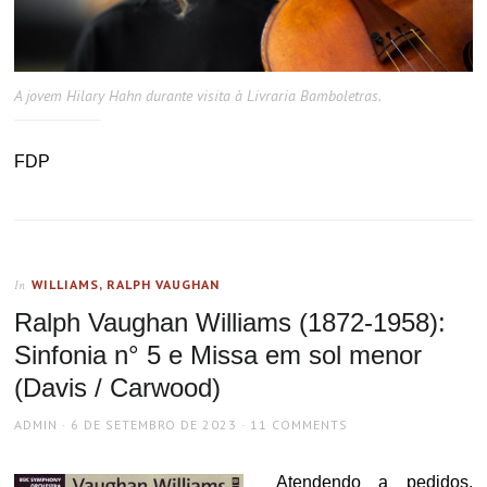
A jovem Hilary Hahn durante visita à Livraria Bamboletras.
FDP
WILLIAMS, RALPH VAUGHAN
In
Ralph Vaughan Williams (1872-1958):
Sinfonia n° 5 e Missa em sol menor
(Davis / Carwood)
AUTHOR
POSTED
ADMIN
6 DE SETEMBRO DE 2023
11 COMMENTS
ON
Atendendo a pedidos,