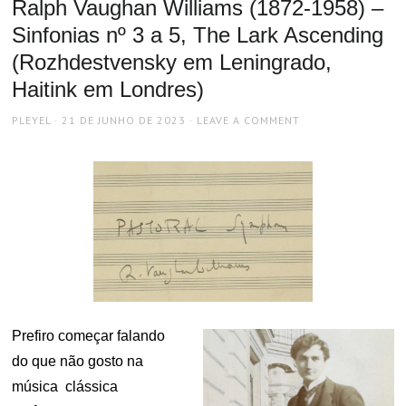
Ralph Vaughan Williams (1872-1958) –
Sinfonias nº 3 a 5, The Lark Ascending
(Rozhdestvensky em Leningrado,
Haitink em Londres)
AUTHOR
POSTED
PLEYEL
21 DE JUNHO DE 2023
LEAVE A COMMENT
ON
Prefiro começar falando
do que não gosto na
música clássica