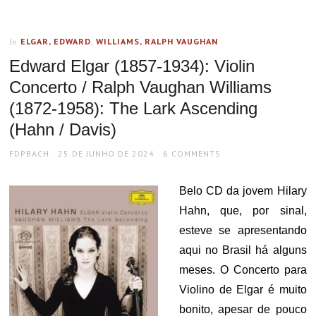
ELGAR, EDWARD
,
WILLIAMS, RALPH VAUGHAN
In
Edward Elgar (1857-1934): Violin
Concerto / Ralph Vaughan Williams
(1872-1958): The Lark Ascending
(Hahn / Davis)
AUTHOR
POSTED
FDPBACH
25 DE JUNHO DE 2024
6 COMMENTS
ON
Belo CD da jovem Hilary
Hahn, que, por sinal,
esteve se apresentando
aqui no Brasil há alguns
meses. O Concerto para
Violino de Elgar é muito
bonito, apesar de pouco