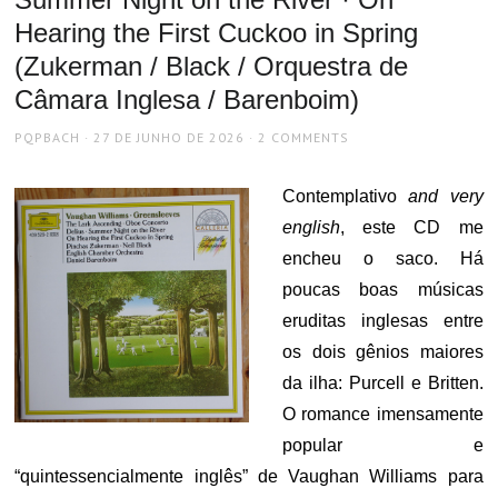
Hearing the First Cuckoo in Spring
(Zukerman / Black / Orquestra de
Câmara Inglesa / Barenboim)
AUTHOR
POSTED
PQPBACH
27 DE JUNHO DE 2026
2 COMMENTS
ON
Contemplativo
and very
english
, este CD me
encheu o saco. Há
poucas boas músicas
eruditas inglesas entre
os dois gênios maiores
da ilha: Purcell e Britten.
O romance imensamente
popular e
“quintessencialmente inglês” de Vaughan Williams para