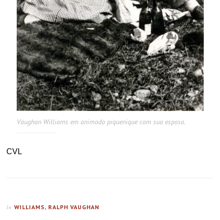
Vaughan Williams em animado piquenique com sua esposa.
CVL
WILLIAMS, RALPH VAUGHAN
In