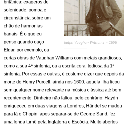
britânica: exageros de
solenidade, pompa e
circunstância sobre um
chão de harmonias
banais. É o que eu
penso quando ouço
Ralph Vaughan Williams – 1898
Elgar, por exemplo, ou
certas obras de Vaughan Williams com metais grandiosos,
como a sua 4ª sinfonia, ou a escrita coral tediosa da 1ª
sinfonia. Por essas e outras, é costume dizer que depois da
morte de Henry Purcell, ainda nos 1600, aquela ilha ficou
sem qualquer nome relevante na música clássica até bem
recentemente. Dinheiro não faltou, pelo contrário: Haydn
enriqueceu em duas viagens a Londres, Händel se mudou
para lá e Chopin, após separar-se de George Sand, fez
uma longa turnê pela Inglaterra e Escócia. Muito abertos