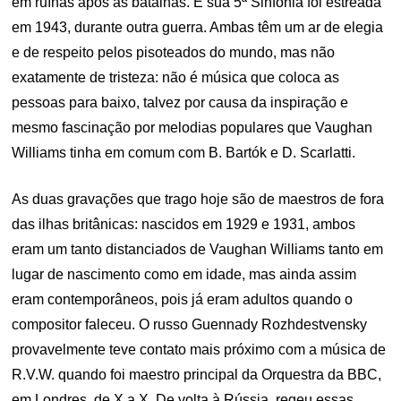
em ruínas após as batalhas. E sua 5ª Sinfonia foi estreada
em 1943, durante outra guerra. Ambas têm um ar de elegia
e de respeito pelos pisoteados do mundo, mas não
exatamente de tristeza: não é música que coloca as
pessoas para baixo, talvez por causa da inspiração e
mesmo fascinação por melodias populares que Vaughan
Williams tinha em comum com B. Bartók e D. Scarlatti.
As duas gravações que trago hoje são de maestros de fora
das ilhas britânicas: nascidos em 1929 e 1931, ambos
eram um tanto distanciados de Vaughan Williams tanto em
lugar de nascimento como em idade, mas ainda assim
eram contemporâneos, pois já eram adultos quando o
compositor faleceu. O russo Guennady Rozhdestvensky
provavelmente teve contato mais próximo com a música de
R.V.W. quando foi maestro principal da Orquestra da BBC,
em Londres, de X a X. De volta à Rússia, regeu essas