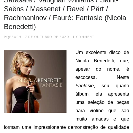
Saëns / Massenet / Ravel / Pärt /
Rachmaninov / Fauré: Fantasie (Nicola
Benedetti)
AUTHOR
POSTED
PQPBACH
7 DE OUTUBRO DE 2020
1 COMMENT
ON
Um excelente disco de
Nicola Benedetti, que,
apesar do nome, é
escocesa. Neste
Fantasie
, seu quarto
álbum, ela apresenta
uma seleção de peças
para violino que são
muito amadas e que
formam uma impressionante demonstração de qualidade