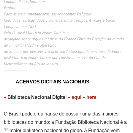
Laudate Pueri Dominum
Psalmo
Para as encommendaçõens dos Innocentes Defuntos
Com duas rabecas, duas clarinetas, duas trompas, 4 vozes e baixo
Composto em 1821
Pelo Pe. José Mauricio Nunes Garcia, e
arranjado sobre alguns motivos da Grande Obra da Creação do Mundo
do Inmortal Haydn e offerecido
ao Sr. João dos Reis Pereira pelo seo Autor.
Capa de partitura do Padre
José Maurício Nunes Garcia que consta do acervo do Cabido
Metropolitano do Rio de Janeiro
ACERVOS DIGITAIS NACIONAIS
♦
Biblioteca Nacional Digital
–
aqui – here
O Brasil pode orgulhar-se de possuir uma das maiores
bibliotecas do mundo: a Fundação Biblioteca Nacional é a
7ª maior biblioteca nacional do globo. A Fundação vem