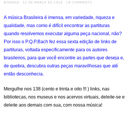
AUTHOR
POSTED
BISNAGA
12 DE MARÇO DE 2016
28 COMMENTS
ON
A música Brasileira é imensa, em variedade, riqueza e
qualidade, mas como é difícil encontrar as partituras
quando resolvemos executar alguma peça nacional, não?
Por isso o P.Q.P.Bach fez essa sexta edição de links de
partituras, voltada especificamente para os autores
brasileiros, para que você encontre as partes que deseja e,
de quebra, descubra outras peças maravilhosas que até
então desconhecia.
Mergulhe nos 138 (cento e trinta e oito !!! ) links, nas
bibliotecas, nos museus e nos acervos virtuais, deleite-se e
deleite aos demais com sua, com nossa música!