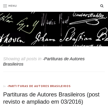
SE
MENU
Showing all posts in
-Partituras de Autores
Brasileiros
-PARTITURAS DE AUTORES BRASILEIROS
In
Partituras de Autores Brasileiros (post
revisto e ampliado em 03/2016)