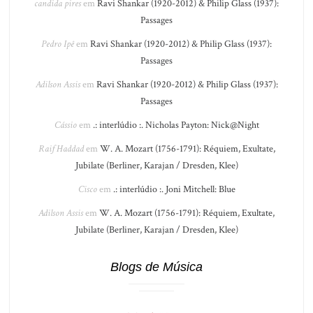
candida pires
em
Ravi Shankar (1920-2012) & Philip Glass (1937):
Passages
Pedro Ipê
em
Ravi Shankar (1920-2012) & Philip Glass (1937):
Passages
Adilson Assis
em
Ravi Shankar (1920-2012) & Philip Glass (1937):
Passages
Cássio
em
.: interlúdio :. Nicholas Payton: Nick@Night
Raif Haddad
em
W. A. Mozart (1756-1791): Réquiem, Exultate,
Jubilate (Berliner, Karajan / Dresden, Klee)
Cisco
em
.: interlúdio :. Joni Mitchell: Blue
Adilson Assis
em
W. A. Mozart (1756-1791): Réquiem, Exultate,
Jubilate (Berliner, Karajan / Dresden, Klee)
Blogs de Música