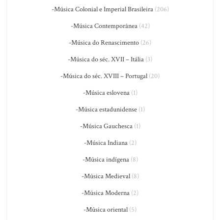
-Música Colonial e Imperial Brasileira
(206)
-Música Contemporânea
(42)
-Música do Renascimento
(26)
-Música do séc. XVII – Itália
(3)
-Música do séc. XVIII – Portugal
(20)
-Música eslovena
(1)
-Música estadunidense
(1)
-Música Gauchesca
(1)
-Música Indiana
(2)
-Música indígena
(8)
-Música Medieval
(8)
-Música Moderna
(2)
-Música oriental
(5)