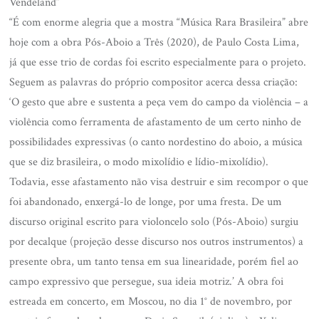
Vendeland”
“É com enorme alegria que a mostra “Música Rara Brasileira” abre
hoje com a obra Pós-Aboio a Três (2020), de Paulo Costa Lima,
já que esse trio de cordas foi escrito especialmente para o projeto.
Seguem as palavras do próprio compositor acerca dessa criação:
‘O gesto que abre e sustenta a peça vem do campo da violência – a
violência como ferramenta de afastamento de um certo ninho de
possibilidades expressivas (o canto nordestino do aboio, a música
que se diz brasileira, o modo mixolídio e lídio-mixolídio).
Todavia, esse afastamento não visa destruir e sim recompor o que
foi abandonado, enxergá-lo de longe, por uma fresta. De um
discurso original escrito para violoncelo solo (Pós-Aboio) surgiu
por decalque (projeção desse discurso nos outros instrumentos) a
presente obra, um tanto tensa em sua linearidade, porém fiel ao
campo expressivo que persegue, sua ideia motriz.’ A obra foi
estreada em concerto, em Moscou, no dia 1° de novembro, por