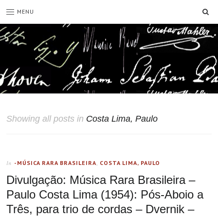
SE
MENU
Showing all posts in
Costa Lima, Paulo
-MÚSICA RARA BRASILEIRA
,
COSTA LIMA, PAULO
In
Divulgação: Música Rara Brasileira –
Paulo Costa Lima (1954): Pós-Aboio a
Três, para trio de cordas – Dvernik –