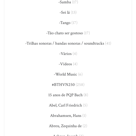
-Samba
(17)
-Sei lá
(13)
-Tango
(17)
-Tão chato ser gostoso
(17)
-Trilhas sonoras / bandas sonoras / soundtracks
(41)
-Vários
(4)
-Vídeos
(4)
-World Music
(6)
#BTHVN250
(258)
15 anos de PQP Bach
(8)
Abel, Carl Friedrich
(5)
Abrahamsen, Hans
(1)
Abreu, Zequinha de
(2)