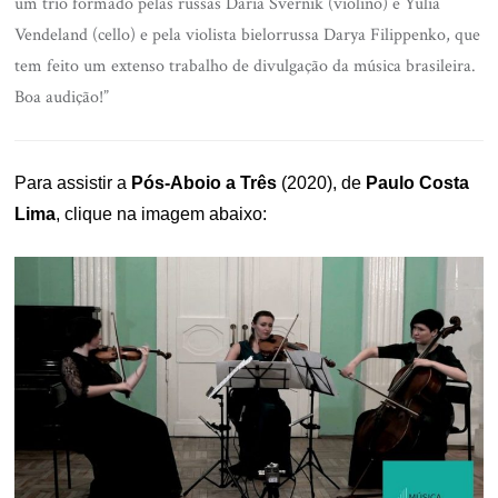
um trio formado pelas russas Daria Svernik (violino) e Yulia
Vendeland (cello) e pela violista bielorrussa Darya Filippenko, que
tem feito um extenso trabalho de divulgação da música brasileira.
Boa audição!”
Para assistir a
Pós-Aboio a Três
(2020), de
Paulo Costa
Lima
, clique na imagem abaixo: