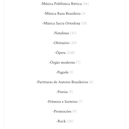
-Música Polifônica Ibérica
(46)
-Música Rara Brasileira
(3)
-Música Sacra Ortodoxa
(10)
-Natalinas
(45)
-Obituário
(20)
-Ópera
(248)
-Órgão moderno
(7)
-Pagode
(1)
-Partituras de Autores Brasileiros
(6)
-Poesia
(9)
-Prêmios e Sorteios
(7)
-Promoções
(9)
-Rock
(28)