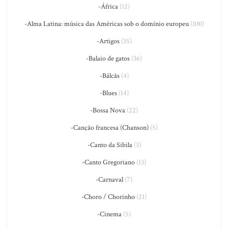
-África
(12)
-Alma Latina: música das Américas sob o domínio europeu
(100)
-Artigos
(35)
-Balaio de gatos
(36)
-Bálcãs
(4)
-Blues
(14)
-Bossa Nova
(22)
-Canção francesa (Chanson)
(5)
-Canto da Sibila
(3)
-Canto Gregoriano
(13)
-Carnaval
(7)
-Choro / Chorinho
(21)
-Cinema
(5)