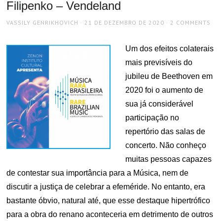
Filipenko – Vendeland
AUTHOR
POSTED
VASSILY GENRIKHOVICH
21 DE DEZEMBRO DE 2020
2 COMMENTS
ON
Um dos efeitos colaterais
mais previsíveis do
jubileu de Beethoven em
2020 foi o aumento de
sua já considerável
participação no
repertório das salas de
concerto. Não conheço
muitas pessoas capazes
de contestar sua importância para a Música, nem de
discutir a justiça de celebrar a efeméride. No entanto, era
bastante óbvio, natural até, que esse destaque hipertrófico
para a obra do renano aconteceria em detrimento de outros