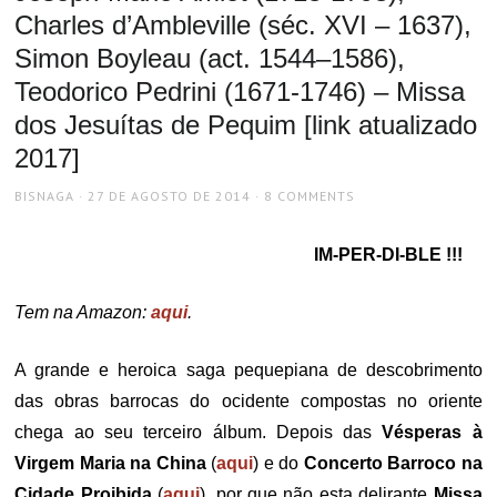
Charles d’Ambleville (séc. XVI – 1637),
Simon Boyleau (act. 1544–1586),
Teodorico Pedrini (1671-1746) – Missa
dos Jesuítas de Pequim [link atualizado
2017]
AUTHOR
POSTED
BISNAGA
27 DE AGOSTO DE 2014
8 COMMENTS
ON
IM-PER-DI-BLE !!!
Tem na Amazon:
aqui
.
A grande e heroica saga pequepiana de descobrimento
das obras barrocas do ocidente compostas no oriente
chega ao seu terceiro álbum. Depois das
Vésperas à
Virgem Maria na China
(
aqui
) e do
Concerto Barroco na
Cidade Proibida
(
aqui
), por que não esta delirante
Missa