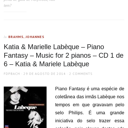
tem?
BRAHMS, JOHANNES
In
Katia & Marielle Labèque – Piano
Fantasy – Music for 2 pianos – CD 1 de
6 – Katia & Mariele Labèque
AUTHOR
POSTED
FDPBACH
29 DE AGOSTO DE 2014
2 COMMENTS
ON
Piano Fantasy é uma espécie de
coletânea das irmãs Labèque nos
tempos em que gravavam pelo
selo Philips. É uma grande
iniciativa do selo trazer essa