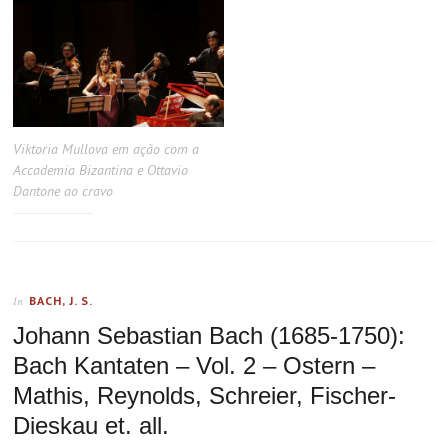
Viktoria Mullova em ação com a
Accademia Bizantina e Ottavio
Dantone ao cravo
BACH, J. S.
In
Johann Sebastian Bach (1685-1750):
Bach Kantaten – Vol. 2 – Ostern –
Mathis, Reynolds, Schreier, Fischer-
Dieskau et. all.