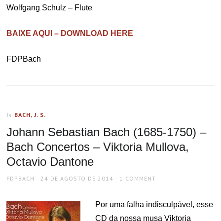
Wolfgang Schulz – Flute
BAIXE AQUI – DOWNLOAD HERE
FDPBach
BACH, J. S.
In
Johann Sebastian Bach (1685-1750) –
Bach Concertos – Viktoria Mullova,
Octavio Dantone
AUTHOR
POSTED
FDPBACH
24 DE AGOSTO DE 2014
1 COMMENT
ON
Por uma falha indisculpável, esse
CD da nossa musa Viktoria