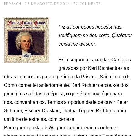
AUTHOR
POSTED
FDPBACH
23 DE AGOSTO DE 2014
22 COMMENTS
ON
Fiz as correções necessárias.
Verifiquem se deu certo. Qualquer
coisa me avisem.
Esta segunda caixa das Cantatas
gravadas por Karl Richter traz as
obras compostas para o período da Páscoa. São cinco cds.
Como comentei anteriormente, Karl Richter cercou-se dos
principais solistas da época, o que é um privilégio para
nós, convenhamos. Termos a oportunidade de ouvir Peter
Schreier, Fischer-Dieskau, Hertha Töpper, Richter reuniu
um time de estrelas, com certeza.
Para quem gosta de Wagner, também vai reconhecer