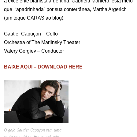
a excelente pianista argentina, Gabriela Montero, esta meio
que “apadrinhada” por sua conterrânea, Martha Argerich
(um toque CARAS ao blog).
Gautier Capuçon – Cello
Orchestra of The Mariinsky Theater
Valery Gergiev – Conductor
BAIXE AQUI – DOWNLOAD HERE
O gajo Gautier Capuçon tem uma
pinta de galã de Holywood, não