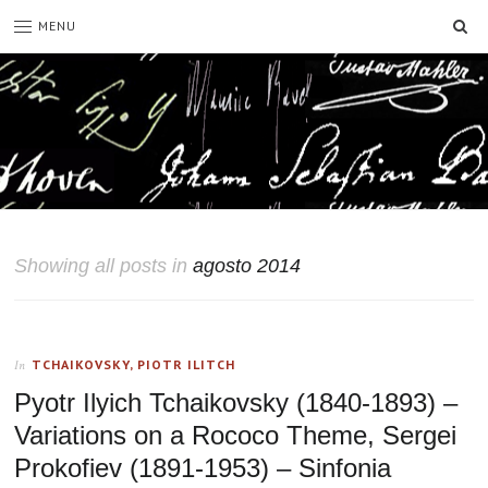
SE
MENU
Showing all posts in
agosto 2014
TCHAIKOVSKY, PIOTR ILITCH
In
Pyotr Ilyich Tchaikovsky (1840-1893) –
Variations on a Rococo Theme, Sergei
Prokofiev (1891-1953) – Sinfonia