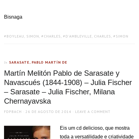
Bisnaga
TAGS:
BOYLEAU, SIMON
,
CHARLES
,
D'AMBLEVILLE, CHARLES
,
SIMON
SARASATE, PABLO MARTÍN DE
In
Martín Melitón Pablo de Sarasate y
Navascués (1844-1908) – Julia Fischer
– Sarasate – Julia Fischer, Milana
Chernayavska
AUTHOR
POSTED
FDPBACH
26 DE AGOSTO DE 2014
LEAVE A COMMENT
ON
Eis um cd delicioso, que mostra
toda a versatilidade e criatividade