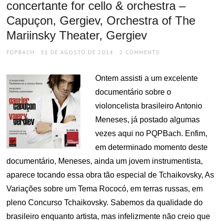
concertante for cello & orchestra –
Capuçon, Gergiev, Orchestra of The
Mariinsky Theater, Gergiev
AUTHOR
POSTED
FDPBACH
31 DE AGOSTO DE 2014
2 COMMENTS
ON
Ontem assisti a um excelente
documentário sobre o
violoncelista brasileiro Antonio
Meneses, já postado algumas
vezes aqui no PQPBach. Enfim,
em determinado momento deste
documentário, Meneses, ainda um jovem instrumentista,
aparece tocando essa obra tão especial de Tchaikovsky, As
Variações sobre um Tema Rococó, em terras russas, em
pleno Concurso Tchaikovsky. Sabemos da qualidade do
brasileiro enquanto artista, mas infelizmente não creio que