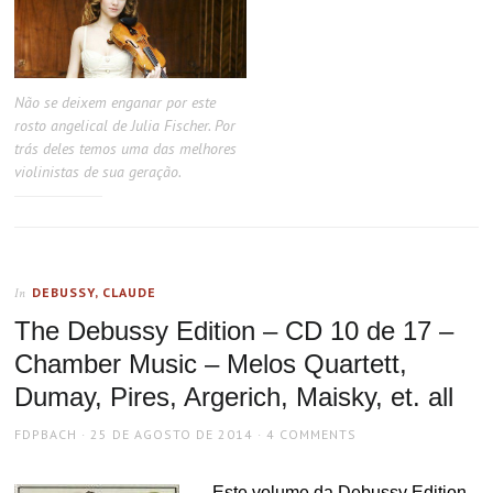
Não se deixem enganar por este
rosto angelical de Julia Fischer. Por
trás deles temos uma das melhores
violinistas de sua geração.
DEBUSSY, CLAUDE
In
The Debussy Edition – CD 10 de 17 –
Chamber Music – Melos Quartett,
Dumay, Pires, Argerich, Maisky, et. all
AUTHOR
POSTED
FDPBACH
25 DE AGOSTO DE 2014
4 COMMENTS
ON
Este volume da Debussy Edition