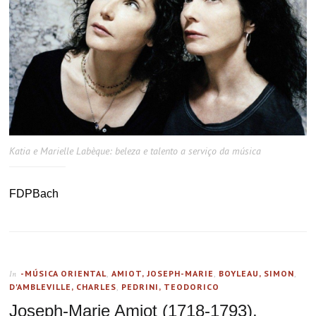
Katia e Marielle Labèque: beleza e talento a serviço da música
FDPBach
-MÚSICA ORIENTAL
,
AMIOT, JOSEPH-MARIE
,
BOYLEAU, SIMON
,
In
D'AMBLEVILLE, CHARLES
,
PEDRINI, TEODORICO
Joseph-Marie Amiot (1718-1793),