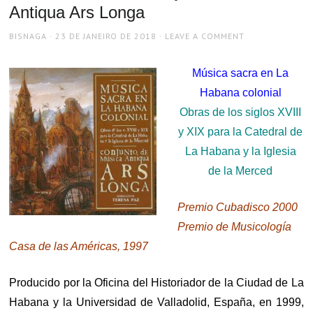
Antiqua Ars Longa
AUTHOR
POSTED
BISNAGA
23 DE JANEIRO DE 2018
LEAVE A COMMENT
ON
Música sacra en La
Habana colonial
Obras de los siglos XVIII
y XIX para la Catedral de
La Habana y la Iglesia
de la Merced
Premio Cubadisco 2000
Premio de Musicología
Casa de las Américas, 1997
Producido por la Oficina del Historiador de la Ciudad de La
Habana y la Universidad de Valladolid, España, en 1999,