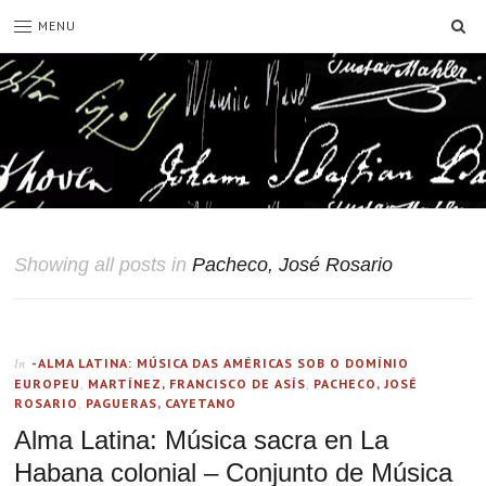
SE
MENU
Showing all posts in
Pacheco, José Rosario
-ALMA LATINA: MÚSICA DAS AMÉRICAS SOB O DOMÍNIO
In
EUROPEU
,
MARTÍNEZ, FRANCISCO DE ASÍS
,
PACHECO, JOSÉ
ROSARIO
,
PAGUERAS, CAYETANO
Alma Latina: Música sacra en La
Habana colonial – Conjunto de Música