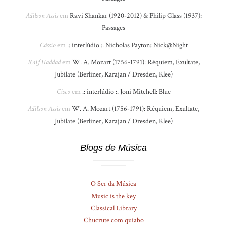
Adilson Assis
em
Ravi Shankar (1920-2012) & Philip Glass (1937):
Passages
Cássio
em
.: interlúdio :. Nicholas Payton: Nick@Night
Raif Haddad
em
W. A. Mozart (1756-1791): Réquiem, Exultate,
Jubilate (Berliner, Karajan / Dresden, Klee)
Cisco
em
.: interlúdio :. Joni Mitchell: Blue
Adilson Assis
em
W. A. Mozart (1756-1791): Réquiem, Exultate,
Jubilate (Berliner, Karajan / Dresden, Klee)
Blogs de Música
O Ser da Música
Music is the key
Classical Library
Chucrute com quiabo