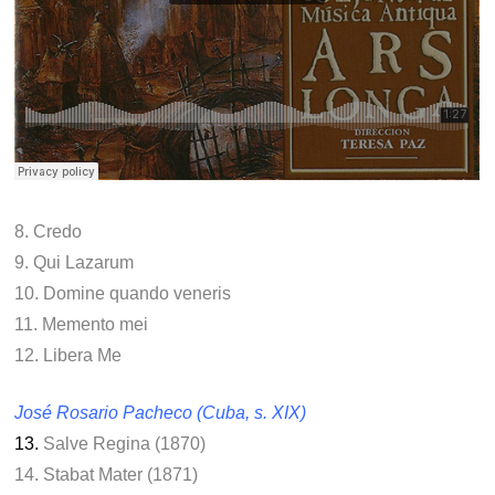
8. Credo
9. Qui Lazarum
10. Domine quando veneris
11. Memento mei
12. Libera Me
José Rosario Pacheco (Cuba, s. XIX)
13.
Salve Regina (1870)
14. Stabat Mater (1871)