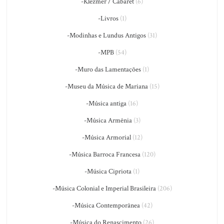
-Klezmer / Cabaret
(6)
-Livros
(1)
-Modinhas e Lundus Antigos
(31)
-MPB
(54)
-Muro das Lamentações
(1)
-Museu da Música de Mariana
(15)
-Música antiga
(16)
-Música Armênia
(3)
-Música Armorial
(12)
-Música Barroca Francesa
(120)
-Música Cipriota
(1)
-Música Colonial e Imperial Brasileira
(206)
-Música Contemporânea
(42)
-Música do Renascimento
(26)