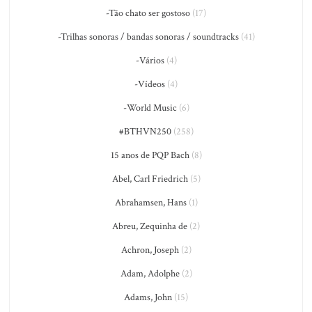
-Tão chato ser gostoso
(17)
-Trilhas sonoras / bandas sonoras / soundtracks
(41)
-Vários
(4)
-Vídeos
(4)
-World Music
(6)
#BTHVN250
(258)
15 anos de PQP Bach
(8)
Abel, Carl Friedrich
(5)
Abrahamsen, Hans
(1)
Abreu, Zequinha de
(2)
Achron, Joseph
(2)
Adam, Adolphe
(2)
Adams, John
(15)