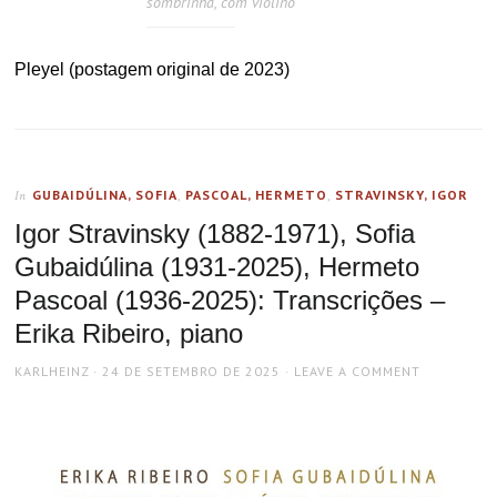
sombrinha, com violino
Pleyel (postagem original de 2023)
GUBAIDÚLINA, SOFIA
,
PASCOAL, HERMETO
,
STRAVINSKY, IGOR
In
Igor Stravinsky (1882-1971), Sofia
Gubaidúlina (1931-2025), Hermeto
Pascoal (1936-2025): Transcrições –
Erika Ribeiro, piano
AUTHOR
POSTED
KARLHEINZ
24 DE SETEMBRO DE 2025
LEAVE A COMMENT
ON