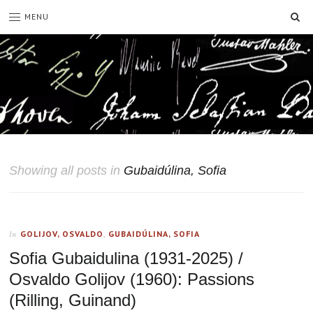
SE
MENU
Showing all posts in
Gubaidúlina, Sofia
GOLIJOV, OSVALDO
,
GUBAIDÚLINA, SOFIA
In
Sofia Gubaidulina (1931-2025) /
Osvaldo Golijov (1960): Passions
(Rilling, Guinand)