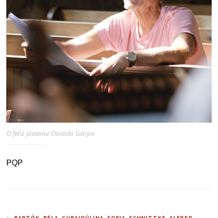
O feliz platense Osvaldo Golijov
PQP
BARTÓK, BÉLA
,
GUBAIDÚLINA, SOFIA
,
SCHNITTKE, ALFRED