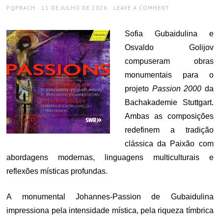
AUTHOR
POSTED
PQPBACH
11 DE JULHO DE 2026
LEAVE A COMMENT
ON
Sofia Gubaidulina e
Osvaldo Golijov
compuseram obras
monumentais para o
projeto
Passion 2000
da
Bachakademie Stuttgart.
Ambas as composições
redefinem a tradição
clássica da Paixão com
abordagens modernas, linguagens multiculturais e
reflexões místicas profundas.
A monumental Johannes-Passion de Gubaidulina
impressiona pela intensidade mística, pela riqueza tímbrica