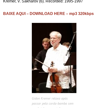
Kremer, V. Sakharov (6). Recorded: 1995-1997
BAIXE AQUI – DOWNLOAD HERE – mp3 320kbps
Gidon Kremer relaxa após
passar pela corda-bamba sem