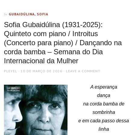
GUBAIDÚLINA, SOFIA
In
Sofia Gubaidúlina (1931-2025):
Quinteto com piano / Introitus
(Concerto para piano) / Dançando na
corda bamba – Semana do Dia
Internacional da Mulher
AUTHOR
POSTED
PLEYEL
10 DE MARÇO DE 2026
LEAVE A COMMENT
ON
A esperança
dança
na corda bamba de
sombrinha
e em cada passo dessa
linha