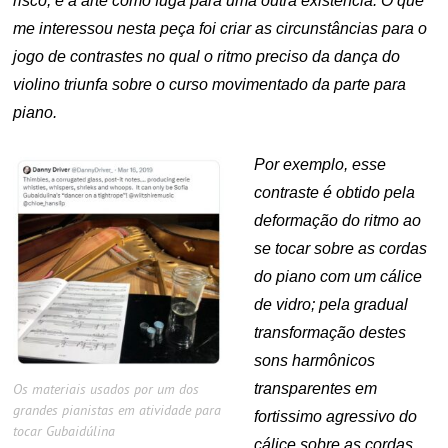
risco, e a arte como fuga para uma outra existência. O que
me interessou nesta peça foi criar as circunstâncias para o
jogo de contrastes no qual o ritmo preciso da dança do
violino triunfa sobre o curso movimentado da parte para
piano.
Por exemplo, esse
contraste é obtido pela
deformação do ritmo ao
se tocar sobre as cordas
do piano com um cálice
de vidro; pela gradual
transformação destes
sons harmônicos
transparentes em
Os materiais usados por um dos
grandes pianistas em atividade para
fortissimo agressivo do
tocar Gubaidúlina
cálice sobre as cordas