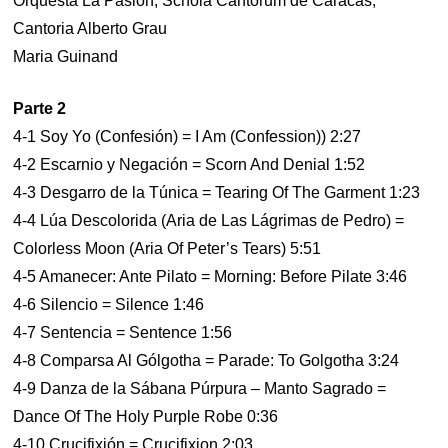
Orquesta La Pasion, Schola Cantorum de Caracas,
Cantoria Alberto Grau
Maria Guinand
Parte 2
4-1 Soy Yo (Confesión) = I Am (Confession)) 2:27
4-2 Escarnio y Negación = Scorn And Denial 1:52
4-3 Desgarro de la Túnica = Tearing Of The Garment 1:23
4-4 Lúa Descolorida (Aria de Las Lágrimas de Pedro) =
Colorless Moon (Aria Of Peter’s Tears) 5:51
4-5 Amanecer: Ante Pilato = Morning: Before Pilate 3:46
4-6 Silencio = Silence 1:46
4-7 Sentencia = Sentence 1:56
4-8 Comparsa Al Gólgotha = Parade: To Golgotha 3:24
4-9 Danza de la Sábana Púrpura – Manto Sagrado =
Dance Of The Holy Purple Robe 0:36
4-10 Crucifixión = Crucifixion 2:03