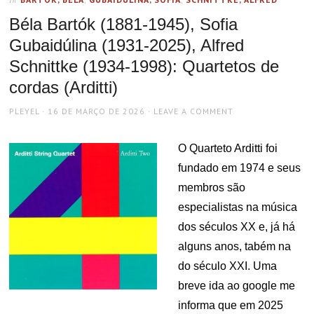
In
Béla Bartók (1881-1945), Sofia
Gubaidúlina (1931-2025), Alfred
Schnittke (1934-1998): Quartetos de
cordas (Arditti)
AUTHOR
POSTED
PLEYEL
16 DE MARÇO DE 2026
LEAVE A COMMENT
ON
O Quarteto Arditti foi
fundado em 1974 e seus
membros são
especialistas na música
dos séculos XX e, já há
alguns anos, tabém na
do século XXI. Uma
breve ida ao google me
informa que em 2025