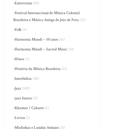
-Entrevistas
(10)
-Festival Internacional de Música Colonial
Brasileira e Música Antiga de Juiz de Fora
(23)
-Folk
(5)
-Harmonia Mundi – 50 anos
(16)
-Harmonia Mundi – Sacred Music
(14)
-Hinos
(2)
-História da Música Brasileira
(14)
-Interlúdios
(48)
-Jazz
(589)
-jazz fusion
(11)
-Klezmer / Cabaret
(6)
-Livros
(1)
-Modinhas e Lundus Antigos
(31)