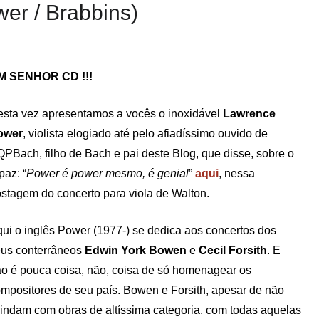
wer / Brabbins)
M SENHOR CD !!!
sta vez apresentamos a vocês o inoxidável
Lawrence
ower
, violista elogiado até pelo afiadíssimo ouvido de
PBach, filho de Bach e pai deste Blog, que disse, sobre o
paz: “
Power é power mesmo, é genial
”
aqui
, nessa
stagem do concerto para viola de Walton.
ui o inglês Power (1977-) se dedica aos concertos dos
us conterrâneos
Edwin York Bowen
e
Cecil Forsith
. E
o é pouca coisa, não, coisa de só homenagear os
mpositores de seu país. Bowen e Forsith, apesar de não
rindam com obras de altíssima categoria, com todas aquelas