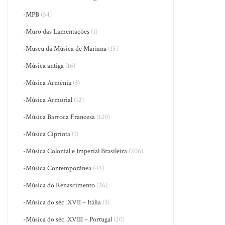
-MPB
(54)
-Muro das Lamentações
(1)
-Museu da Música de Mariana
(15)
-Música antiga
(16)
-Música Armênia
(3)
-Música Armorial
(12)
-Música Barroca Francesa
(120)
-Música Cipriota
(1)
-Música Colonial e Imperial Brasileira
(206)
-Música Contemporânea
(42)
-Música do Renascimento
(26)
-Música do séc. XVII – Itália
(3)
-Música do séc. XVIII – Portugal
(20)