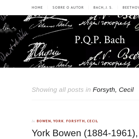
HOME
SOBRE O AUTOR
BACH, J. S.
BEETHOV
P.Q.P. Bach
Showing all posts in
Forsyth, Cecil
BOWEN, YORK
,
FORSYTH, CECIL
In
York Bowen (1884-1961), 