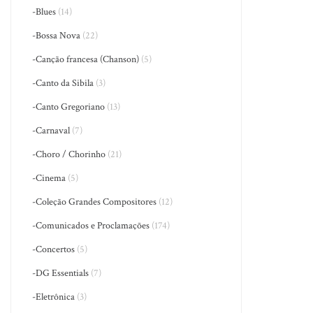
-Blues
(14)
-Bossa Nova
(22)
-Canção francesa (Chanson)
(5)
-Canto da Sibila
(3)
-Canto Gregoriano
(13)
-Carnaval
(7)
-Choro / Chorinho
(21)
-Cinema
(5)
-Coleção Grandes Compositores
(12)
-Comunicados e Proclamações
(174)
-Concertos
(5)
-DG Essentials
(7)
-Eletrônica
(3)