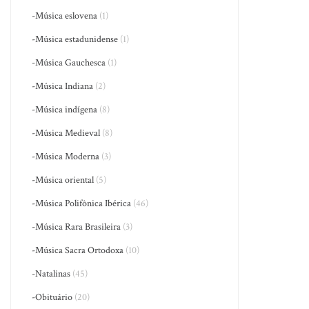
-Música eslovena
(1)
-Música estadunidense
(1)
-Música Gauchesca
(1)
-Música Indiana
(2)
-Música indígena
(8)
-Música Medieval
(8)
-Música Moderna
(3)
-Música oriental
(5)
-Música Polifônica Ibérica
(46)
-Música Rara Brasileira
(3)
-Música Sacra Ortodoxa
(10)
-Natalinas
(45)
-Obituário
(20)