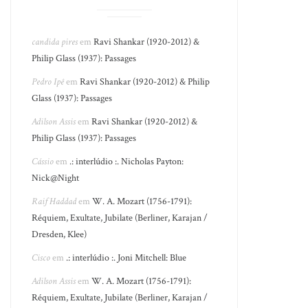
candida pires
em
Ravi Shankar (1920-2012) &
Philip Glass (1937): Passages
Pedro Ipê
em
Ravi Shankar (1920-2012) & Philip
Glass (1937): Passages
Adilson Assis
em
Ravi Shankar (1920-2012) &
Philip Glass (1937): Passages
Cássio
em
.: interlúdio :. Nicholas Payton:
Nick@Night
Raif Haddad
em
W. A. Mozart (1756-1791):
Réquiem, Exultate, Jubilate (Berliner, Karajan /
Dresden, Klee)
Cisco
em
.: interlúdio :. Joni Mitchell: Blue
Adilson Assis
em
W. A. Mozart (1756-1791):
Réquiem, Exultate, Jubilate (Berliner, Karajan /