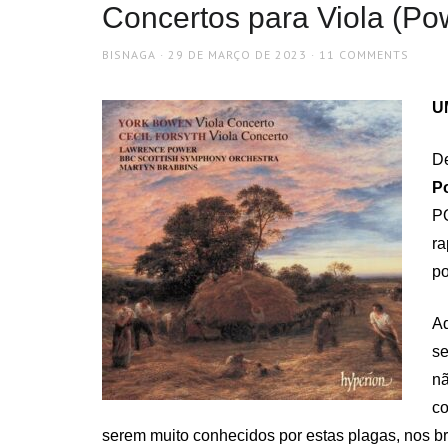
Concertos para Viola (Po
AUTHOR
POSTED
BISNAGA
29 DE MARÇO DE 2023
11 COMMENTS
ON
U
De
P
PQ
ra
po
Aq
se
nã
co
serem muito conhecidos por estas plagas, nos b