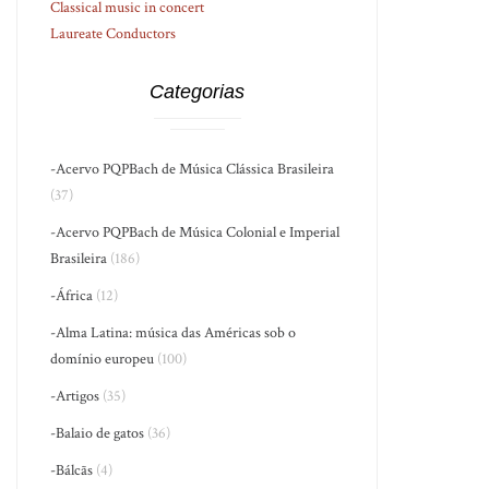
Classical music in concert
Laureate Conductors
Categorias
-Acervo PQPBach de Música Clássica Brasileira
(37)
-Acervo PQPBach de Música Colonial e Imperial
Brasileira
(186)
-África
(12)
-Alma Latina: música das Américas sob o
domínio europeu
(100)
-Artigos
(35)
-Balaio de gatos
(36)
-Bálcãs
(4)