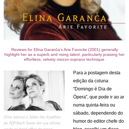
Reviews for Elīna Garanča’s Arie Favorite (2001) generally
highlight her as a superb and rising talent, particularly praising her
effortless, velvety mezzo-soprano technique.
Para a postagem desta
edição da coluna
“Domingo é Dia de
Ópera”, que pode ir ao ar
numa quinta-feira ou
sábado, dependendo do
Elīna adorou o Salão dos Espelhos
humor do editor chefe do
do PQP Bach Tower em sua última