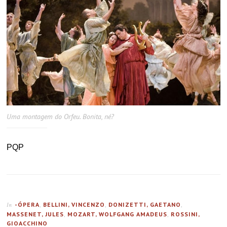
Uma montagem do Orfeu. Bonita, né?
PQP
-ÓPERA
,
BELLINI, VINCENZO
,
DONIZETTI, GAETANO
,
In
MASSENET, JULES
,
MOZART, WOLFGANG AMADEUS
,
ROSSINI,
GIOACCHINO