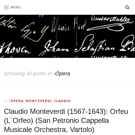
SE
MENU
Showing all posts in
-Ópera
-ÓPERA
,
MONTEVERDI, CLAUDIO
In
Claudio Monteverdi (1567-1643): Orfeu
(L`Orfeo) (San Petronio Cappella
Musicale Orchestra, Vartolo)