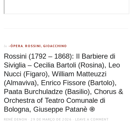
-ÓPERA
,
ROSSINI, GIOACCHINO
In
Rossini (1792 – 1868): Il Barbiere di
Siviglia – Cecilia Bartoli (Rosina), Leo
Nucci (Figaro), William Matteuzzi
(Almaviva), Enrico Fissore (Bartolo),
Paata Burchuladze (Basilio), Chorus &
Orchestra of Teatro Comunale di
Bologna, Giuseppe Patanè ֎
AUTHOR
POSTED
RENÉ DENON
29 DE MARÇO DE 2026
LEAVE A COMMENT
ON