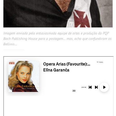
Imagem enviada pela entusiasmada equipe de artes e produção do PQP
Bach Publishing House para a postagem… mas, acho que confundiram os
Bellinis…