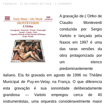
AUTHOR
POSTED
PQPBACH
25 DE JUNHO DE 2026
1 COMMENT
ON
A gravação de
L’Orfeo
de
Claudio Monteverdi
conduzida por Sergio
Vartolo e lançada pela
Naxos em 1997 é uma
das raras versões da
obra protagonizada por
um elenco
predominantemente
italiano. Ela foi gravada em agosto de 1996 no Théâtre
Municipal de Puy-en-Velay, na França.
O que diferencia
esta gravação é sua
sonoridade deliberadamente
grandiosa
— Vartolo empregou cerca de 40
instrumentistas, uma orquestra consideravelmente maior