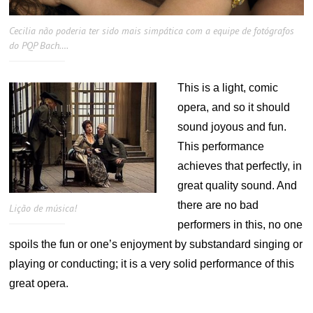
Cecilia não poderia ter sido mais simpática com a equipe de fotógrafos
do PQP Bach….
This is a light, comic
opera, and so it should
sound joyous and fun.
This performance
achieves that perfectly, in
great quality sound. And
there are no bad
Lição de música!
performers in this, no one
spoils the fun or one’s enjoyment by substandard singing or
playing or conducting; it is a very solid performance of this
great opera.