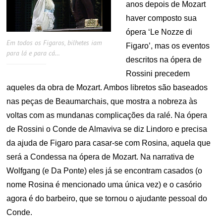
anos depois de Mozart
haver composto sua
ópera ‘Le Nozze di
Em todos os Figaros, bilhetes iam
Figaro’, mas os eventos
para lá e para cá…
descritos na ópera de
Rossini precedem
aqueles da obra de Mozart. Ambos libretos são baseados
nas peças de Beaumarchais, que mostra a nobreza às
voltas com as mundanas complicações da ralé. Na ópera
de Rossini o Conde de Almaviva se diz Lindoro e precisa
da ajuda de Figaro para casar-se com Rosina, aquela que
será a Condessa na ópera de Mozart. Na narrativa de
Wolfgang (e Da Ponte) eles já se encontram casados (o
nome Rosina é mencionado uma única vez) e o casório
agora é do barbeiro, que se tornou o ajudante pessoal do
Conde.