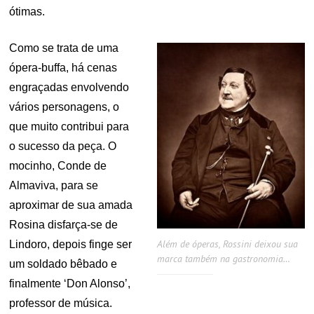
ótimas.
Como se trata de uma
ópera-buffa, há cenas
engraçadas envolvendo
vários personagens, o
que muito contribui para
o sucesso da peça. O
mocinho, Conde de
Almaviva, para se
aproximar de sua amada
Rosina disfarça-se de
Além de óperas, Rossini deixou sua
Lindoro, depois finge ser
marca também na gastronomia…
um soldado bêbado e
finalmente ‘Don Alonso’,
professor de música.