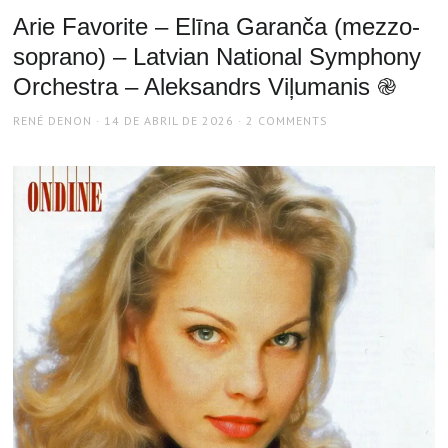
Arie Favorite – Elīna Garanča (mezzo-
soprano) – Latvian National Symphony
Orchestra – Aleksandrs Viļumanis ֎
AUTHOR
POSTED
RENÉ DENON
14 DE ABRIL DE 2026
2 COMMENTS
ON