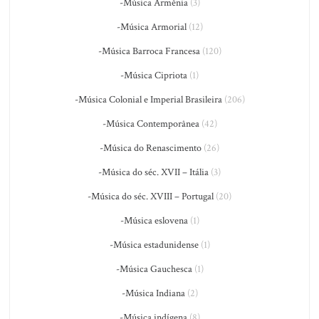
-Música Armênia
(3)
-Música Armorial
(12)
-Música Barroca Francesa
(120)
-Música Cipriota
(1)
-Música Colonial e Imperial Brasileira
(206)
-Música Contemporânea
(42)
-Música do Renascimento
(26)
-Música do séc. XVII – Itália
(3)
-Música do séc. XVIII – Portugal
(20)
-Música eslovena
(1)
-Música estadunidense
(1)
-Música Gauchesca
(1)
-Música Indiana
(2)
-Música indígena
(8)