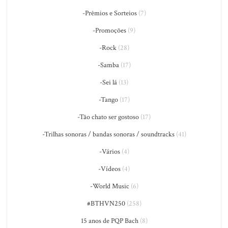
-Prêmios e Sorteios
(7)
-Promoções
(9)
-Rock
(28)
-Samba
(17)
-Sei lá
(13)
-Tango
(17)
-Tão chato ser gostoso
(17)
-Trilhas sonoras / bandas sonoras / soundtracks
(41)
-Vários
(4)
-Vídeos
(4)
-World Music
(6)
#BTHVN250
(258)
15 anos de PQP Bach
(8)