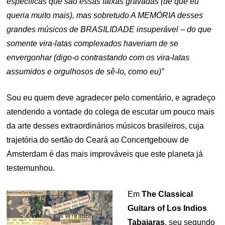
específicas que são essas faixas gravadas (de que eu
queria muito mais), mas sobretudo A MEMÓRIA desses
grandes músicos de BRASILIDADE insuperável – do que
somente vira-latas complexados haveriam de se
envergonhar (digo-o contrastando com os vira-latas
assumidos e orgulhosos de sê-lo, como eu)”
Sou eu quem deve agradecer pelo comentário, e agradeço
atendendo a vontade do colega de escutar um pouco mais
da arte desses extraordinários músicos brasileiros, cuja
trajetória do sertão do Ceará ao Concertgebouw de
Amsterdam é das mais improváveis que este planeta já
testemunhou.
Em
The Classical
Guitars of Los Indios
Tabajaras
, seu segundo