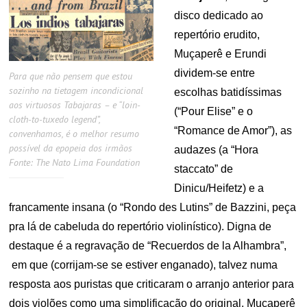
disco dedicado ao
repertório erudito,
Muçaperê e Erundi
dividem-se entre
Para que não pensem que estou
sozinho na tietagem incondicional
escolhas batidíssimas
aos virtuosos Tabajaras – e “loin-
(“Pour Elise” e o
cloth-to-tuxedo legend”,
“Romance de Amor”), as
convenhamos, é o melhor resumo
possível da epopeia dos irmãos
audazes (a “Hora
Fonte: The Nato Lima Foundation
staccato” de
Dinicu/Heifetz) e a
francamente insana (o “Rondo des Lutins” de Bazzini, peça
pra lá de cabeluda do repertório violinístico). Digna de
destaque é a regravação de “Recuerdos de la Alhambra”,
em que (corrijam-se se estiver enganado), talvez numa
resposta aos puristas que criticaram o arranjo anterior para
dois violões como uma simplificação do original, Muçaperê