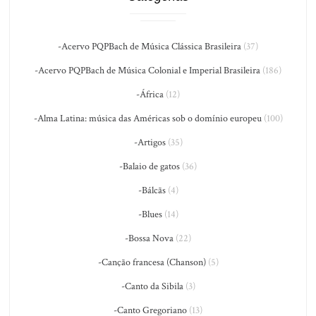
-Acervo PQPBach de Música Clássica Brasileira
(37)
-Acervo PQPBach de Música Colonial e Imperial Brasileira
(186)
-África
(12)
-Alma Latina: música das Américas sob o domínio europeu
(100)
-Artigos
(35)
-Balaio de gatos
(36)
-Bálcãs
(4)
-Blues
(14)
-Bossa Nova
(22)
-Canção francesa (Chanson)
(5)
-Canto da Sibila
(3)
-Canto Gregoriano
(13)