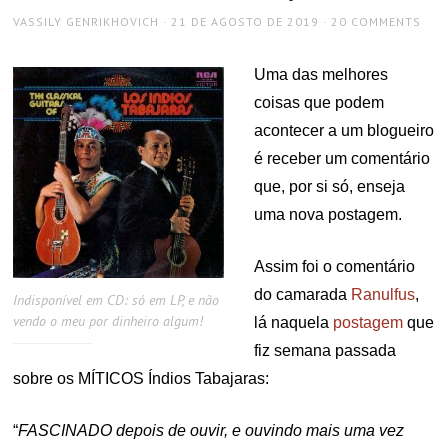
AUTHOR
POSTED
VASSILY GENRIKHOVICH
21 DE AGOSTO DE 2019
20 COMMENTS
ON
Uma das melhores
coisas que podem
acontecer a um blogueiro
é receber um comentário
que, por si só, enseja
uma nova postagem.
Assim foi o comentário
do camarada
Ranulfus
,
Indisponível em CD: só em LP, e não
vendo o meu por dinheiro algum!
lá naquela
postagem
que
fiz semana passada
sobre os MÍTICOS Índios Tabajaras:
“
FASCINADO depois de ouvir, e ouvindo mais uma vez