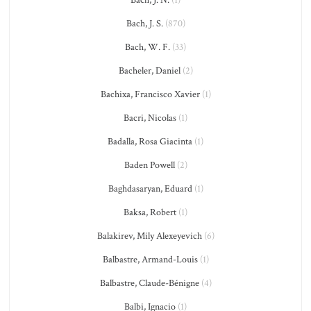
Bach, J. S.
(870)
Bach, W. F.
(33)
Bacheler, Daniel
(2)
Bachixa, Francisco Xavier
(1)
Bacri, Nicolas
(1)
Badalla, Rosa Giacinta
(1)
Baden Powell
(2)
Baghdasaryan, Eduard
(1)
Baksa, Robert
(1)
Balakirev, Mily Alexeyevich
(6)
Balbastre, Armand-Louis
(1)
Balbastre, Claude-Bénigne
(4)
Balbi, Ignacio
(1)