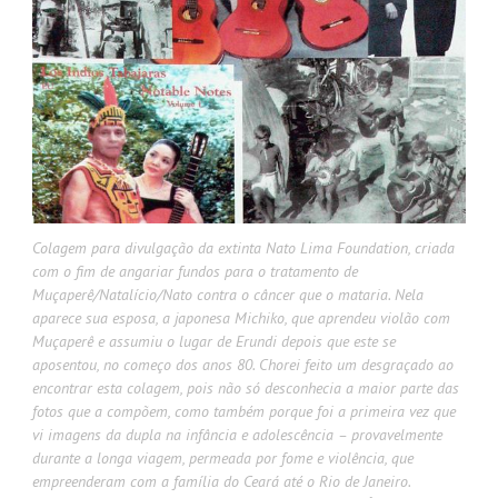
Colagem para divulgação da extinta Nato Lima Foundation, criada
com o fim de angariar fundos para o tratamento de
Muçaperê/Natalício/Nato contra o câncer que o mataria. Nela
aparece sua esposa, a japonesa Michiko, que aprendeu violão com
Muçaperê e assumiu o lugar de Erundi depois que este se
aposentou, no começo dos anos 80. Chorei feito um desgraçado ao
encontrar esta colagem, pois não só desconhecia a maior parte das
fotos que a compõem, como também porque foi a primeira vez que
vi imagens da dupla na infância e adolescência – provavelmente
durante a longa viagem, permeada por fome e violência, que
empreenderam com a família do Ceará até o Rio de Janeiro.