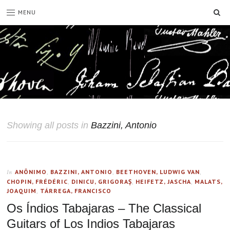
SE
MENU
Showing all posts in
Bazzini, Antonio
ANÔNIMO
,
BAZZINI, ANTONIO
,
BEETHOVEN, LUDWIG VAN
,
In
CHOPIN, FRÉDÉRIC
,
DINICU, GRIGORAȘ
,
HEIFETZ, JASCHA
,
MALATS,
JOAQUIM
,
TÁRREGA, FRANCISCO
Os Índios Tabajaras – The Classical
Guitars of Los Indios Tabajaras