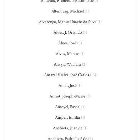
Almeida, Francisco António de
(4)
Altenburg, Michael
(1)
Alvarenga, Manuel Inácio da Silva
(1)
Alves, J. Orlando
(1)
Alves, José
(5)
Alves, Mateus
(1)
Alwyn, William
(2)
Amaral Vieira, José Carlos
(13)
Amat, José
(1)
Amiot, Joseph-Marie
(3)
Amoyel, Pascal
(1)
Amper, Emilia
(1)
Anchieta, Juan de
(1)
Anchieta, Padre José de
(2)