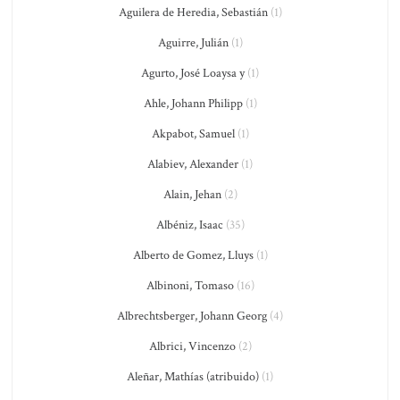
Aguilera de Heredia, Sebastián
(1)
Aguirre, Julián
(1)
Agurto, José Loaysa y
(1)
Ahle, Johann Philipp
(1)
Akpabot, Samuel
(1)
Alabiev, Alexander
(1)
Alain, Jehan
(2)
Albéniz, Isaac
(35)
Alberto de Gomez, Lluys
(1)
Albinoni, Tomaso
(16)
Albrechtsberger, Johann Georg
(4)
Albrici, Vincenzo
(2)
Aleñar, Mathías (atribuido)
(1)