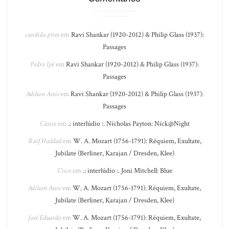
candida pires
em
Ravi Shankar (1920-2012) & Philip Glass (1937):
Passages
Pedro Ipê
em
Ravi Shankar (1920-2012) & Philip Glass (1937):
Passages
Adilson Assis
em
Ravi Shankar (1920-2012) & Philip Glass (1937):
Passages
Cássio
em
.: interlúdio :. Nicholas Payton: Nick@Night
Raif Haddad
em
W. A. Mozart (1756-1791): Réquiem, Exultate,
Jubilate (Berliner, Karajan / Dresden, Klee)
Cisco
em
.: interlúdio :. Joni Mitchell: Blue
Adilson Assis
em
W. A. Mozart (1756-1791): Réquiem, Exultate,
Jubilate (Berliner, Karajan / Dresden, Klee)
José Eduardo
em
W. A. Mozart (1756-1791): Réquiem, Exultate,