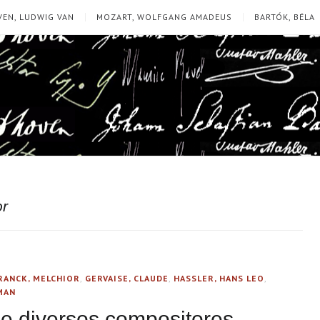
EN, LUDWIG VAN
MOZART, WOLFGANG AMADEUS
BARTÓK, BÉLA
or
RANCK, MELCHIOR
,
GERVAISE, CLAUDE
,
HASSLER, HANS LEO
,
MAN
e diversos compositores —