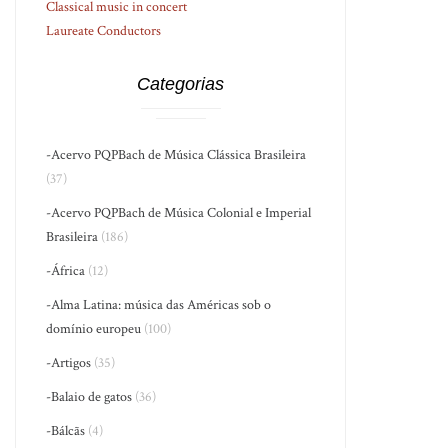
Classical music in concert
Laureate Conductors
Categorias
-Acervo PQPBach de Música Clássica Brasileira
(37)
-Acervo PQPBach de Música Colonial e Imperial
Brasileira
(186)
-África
(12)
-Alma Latina: música das Américas sob o
domínio europeu
(100)
-Artigos
(35)
-Balaio de gatos
(36)
-Bálcãs
(4)