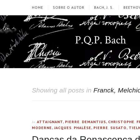
HOME
SOBRE O AUTOR
BACH, J. S.
BEETHOV
P.Q.P. Bach
Showing all posts in
Franck, Melchi
ATTAIGNANT, PIERRE
,
DEMANTIUS, CHRISTOPHE
,
F
In
MODERNE, JACQUES
,
PHALÈSE, PIERRE
,
SUSATO, TIEL
Danças da Renascença d