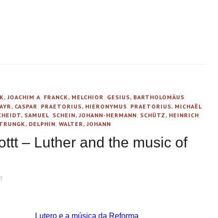
K, JOACHIM A
,
FRANCK, MELCHIOR
,
GESIUS, BARTHOLOMÄUS
,
YR, CASPAR
,
PRAETORIUS, HIERONYMUS
,
PRAETORIUS, MICHAËL
,
CHEIDT, SAMUEL
,
SCHEIN, JOHANN-HERMANN
,
SCHÜTZ, HEINRICH
,
TRUNGK, DELPHIN
,
WALTER, JOHANN
ottt – Luther and the music of
T
Lutero e a música da Reforma