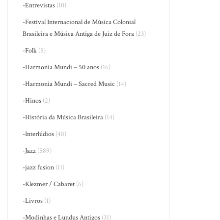
-Entrevistas
(10)
-Festival Internacional de Música Colonial
Brasileira e Música Antiga de Juiz de Fora
(23)
-Folk
(5)
-Harmonia Mundi – 50 anos
(16)
-Harmonia Mundi – Sacred Music
(14)
-Hinos
(2)
-História da Música Brasileira
(14)
-Interlúdios
(48)
-Jazz
(589)
-jazz fusion
(11)
-Klezmer / Cabaret
(6)
-Livros
(1)
-Modinhas e Lundus Antigos
(31)