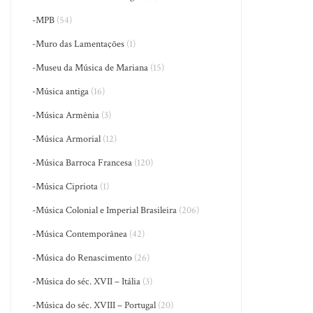
-MPB
(54)
-Muro das Lamentações
(1)
-Museu da Música de Mariana
(15)
-Música antiga
(16)
-Música Armênia
(3)
-Música Armorial
(12)
-Música Barroca Francesa
(120)
-Música Cipriota
(1)
-Música Colonial e Imperial Brasileira
(206)
-Música Contemporânea
(42)
-Música do Renascimento
(26)
-Música do séc. XVII – Itália
(3)
-Música do séc. XVIII – Portugal
(20)