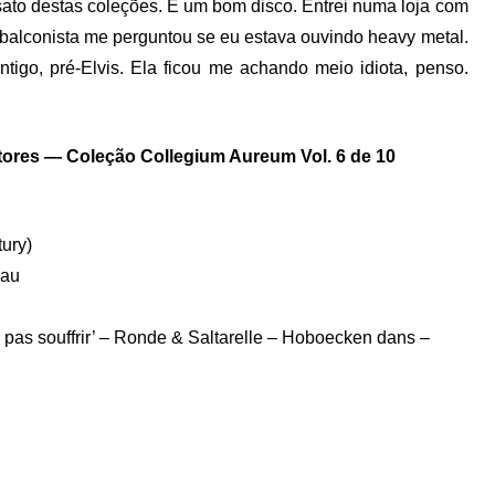
ato destas coleções. É um bom disco. Entrei numa loja com
A balconista me perguntou se eu estava ouvindo heavy metal.
igo, pré-Elvis. Ela ficou me achando meio idiota, penso.
ores — Coleção Collegium Aureum Vol. 6 de 10
ury)
eau
 pas souffrir’ – Ronde & Saltarelle – Hoboecken dans –