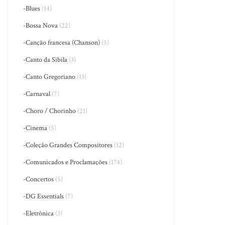
-Blues
(14)
-Bossa Nova
(22)
-Canção francesa (Chanson)
(5)
-Canto da Sibila
(3)
-Canto Gregoriano
(13)
-Carnaval
(7)
-Choro / Chorinho
(21)
-Cinema
(5)
-Coleção Grandes Compositores
(12)
-Comunicados e Proclamações
(174)
-Concertos
(5)
-DG Essentials
(7)
-Eletrônica
(3)