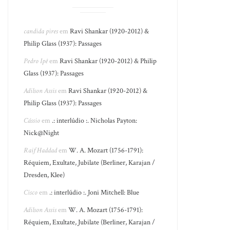
candida pires
em
Ravi Shankar (1920-2012) &
Philip Glass (1937): Passages
Pedro Ipê
em
Ravi Shankar (1920-2012) & Philip
Glass (1937): Passages
Adilson Assis
em
Ravi Shankar (1920-2012) &
Philip Glass (1937): Passages
Cássio
em
.: interlúdio :. Nicholas Payton:
Nick@Night
Raif Haddad
em
W. A. Mozart (1756-1791):
Réquiem, Exultate, Jubilate (Berliner, Karajan /
Dresden, Klee)
Cisco
em
.: interlúdio :. Joni Mitchell: Blue
Adilson Assis
em
W. A. Mozart (1756-1791):
Réquiem, Exultate, Jubilate (Berliner, Karajan /