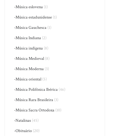
-Música eslovena
(1)
-Música estadunidense
(1)
-Música Gauchesca
(1)
-Música Indiana
(2)
-Música indígena
(8)
-Música Medieval
(8)
-Música Moderna
(3)
-Música oriental
(5)
-Música Polifônica Ibérica
(46)
-Música Rara Brasileira
(3)
-Música Sacra Ortodoxa
(10)
-Natalinas
(45)
-Obituário
(20)