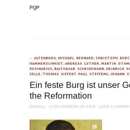
PQP
ALTENBURG, MICHAEL
,
BERNARD, CHRISTOPH
,
BURC
In
HAMMERSCHMIDT, ANDREAS
,
LUTHER, MARTIN
,
OTHMA
RESINARIUS, BALTHASAR
,
SCHEIDEMANN, HEINRICH
,
S
SELLE, THOMAS
,
SIEFERT, PAUL
,
STEFFENS, JOHANN
,
S
Ein feste Burg ist unser G
the Reformation
AUTHOR
POSTED
BISNAGA
13 DE FEVEREIRO DE 2018
LEAVE A COMMEN
ON