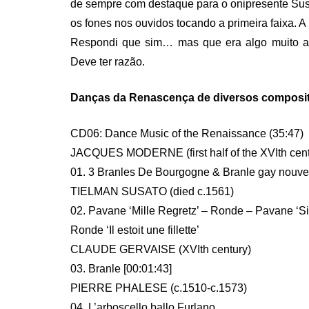
de sempre com destaque para o onipresente Sus
os fones nos ouvidos tocando a primeira faixa. 
Respondi que sim… mas que era algo muito ant
Deve ter razão.
Danças da Renascença de diversos composit
CD06: Dance Music of the Renaissance (35:47)
JACQUES MODERNE (first half of the XVIth cent
01. 3 Branles De Bourgogne & Branle gay nouv
TIELMAN SUSATO (died c.1561)
02. Pavane ‘Mille Regretz’ – Ronde – Pavane ‘Si
Ronde ‘Il estoit une fillette’
CLAUDE GERVAISE (XVIth century)
03. Branle [00:01:43]
PIERRE PHALESE (c.1510-c.1573)
04. L’arboscello ballo Furlano