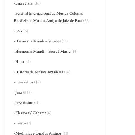
-Entrevistas
(10)
-Festival Internacional de Música Colonial
Brasileira e Música Antiga de Juiz de Fora
(23)
-Folk
(5)
-Harmonia Mundi – 50 anos
(16)
-Harmonia Mundi – Sacred Music
(14)
-Hinos
(2)
-História da Música Brasileira
(14)
-Interlúdios
(48)
-Jazz
(589)
-jazz fusion
(11)
-Klezmer / Cabaret
(6)
-Livros
(1)
-Modinhas e Lundus Antigos
(31)