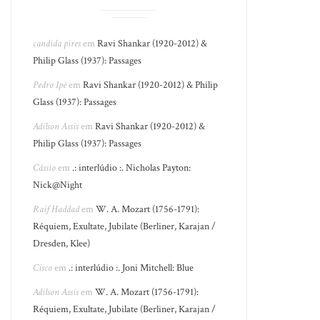
candida pires
em
Ravi Shankar (1920-2012) &
Philip Glass (1937): Passages
Pedro Ipê
em
Ravi Shankar (1920-2012) & Philip
Glass (1937): Passages
Adilson Assis
em
Ravi Shankar (1920-2012) &
Philip Glass (1937): Passages
Cássio
em
.: interlúdio :. Nicholas Payton:
Nick@Night
Raif Haddad
em
W. A. Mozart (1756-1791):
Réquiem, Exultate, Jubilate (Berliner, Karajan /
Dresden, Klee)
Cisco
em
.: interlúdio :. Joni Mitchell: Blue
Adilson Assis
em
W. A. Mozart (1756-1791):
Réquiem, Exultate, Jubilate (Berliner, Karajan /