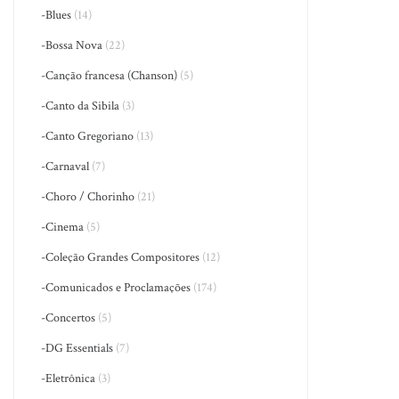
-Blues
(14)
-Bossa Nova
(22)
-Canção francesa (Chanson)
(5)
-Canto da Sibila
(3)
-Canto Gregoriano
(13)
-Carnaval
(7)
-Choro / Chorinho
(21)
-Cinema
(5)
-Coleção Grandes Compositores
(12)
-Comunicados e Proclamações
(174)
-Concertos
(5)
-DG Essentials
(7)
-Eletrônica
(3)