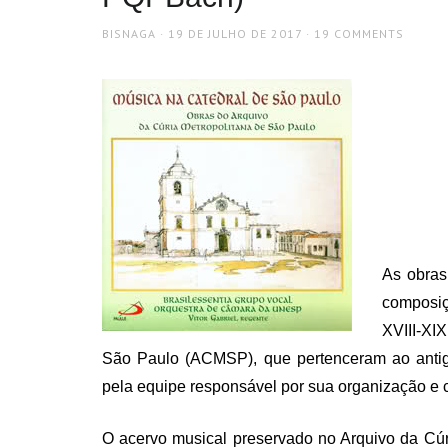
AUTHOR
POSTED
BISNAGA
19 DE JULHO DE 2017
19 COMMENTS
ON
As obras
composiç
XVIII-XI
São Paulo (ACMSP), que pertenceram ao antigo
pela equipe responsável por sua organização e 
O acervo musical preservado no Arquivo da Cúr