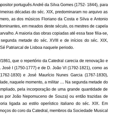
ositor português André da Silva Gomes (1752- 1844), para
primeiras décadas do séc. XIX, predominaram no arquivo as
mero, as dos músicos Floriano da Costa e Silva e Antonio
edominantes, em meados deste século, os mestres de capela
alho. A maioria das obras copiadas até essa fase filia-se,
a segunda metade do séc. XVIII e de inícios do séc. XIX,
 Sé Patriarcal de Lisboa naquele periodo.
1861, que o repertório da Catedral carecia de renovação e
 José I (1750-1777) e de D. João VI (1792-1821), como as
1762-1830) e José Maurício Nunes Garcia (1767-1830),
idade, naquele momento, a militar … Na segunda metade do
i ampliado, pela incorporação de uma grande quantidade de
delas por João Nepomuceno de Souza) ou então trazidas de
ioria ligada ao estilo operístico italiano do séc. XIX. Em
s moços do coro da Catedral, membros da Sociedade Musical