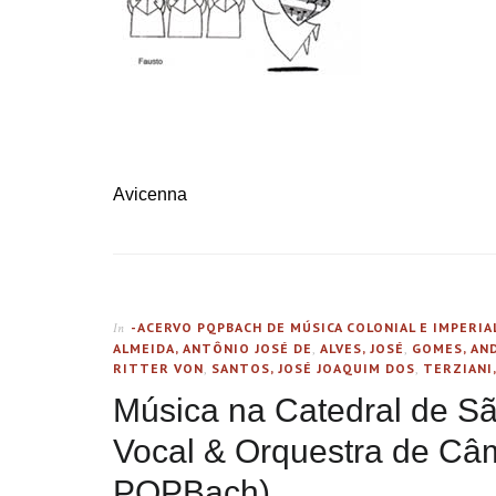
.
.
Avicenna
-ACERVO PQPBACH DE MÚSICA COLONIAL E IMPERIA
In
ALMEIDA, ANTÔNIO JOSÉ DE
,
ALVES, JOSÉ
,
GOMES, AND
RITTER VON
,
SANTOS, JOSÉ JOAQUIM DOS
,
TERZIANI
Música na Catedral de Sã
Vocal & Orquestra de C
PQPBach)