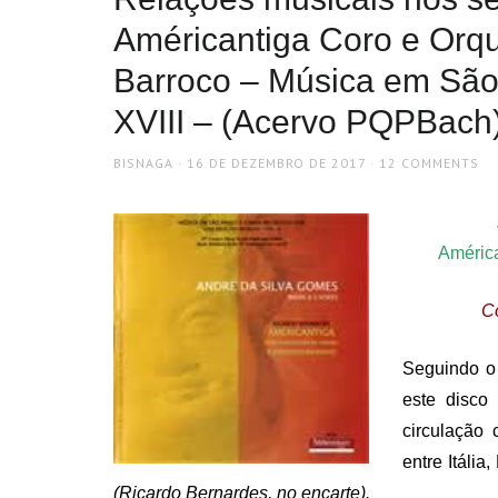
Américantiga Coro e Orq
Barroco – Música em São
XVIII – (Acervo PQPBach
AUTHOR
POSTED
BISNAGA
16 DE DEZEMBRO DE 2017
12 COMMENTS
ON
América
C
Seguindo o 
este disco
circulação 
entre Itália
(Ricardo Bernardes, no encarte).