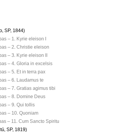
o, SP, 1844)
as – 1. Kyrie eleison I
as – 2. Christie eleison
s – 3. Kyrie eleison II
as – 4. Gloria in excelsis
s – 5. Et in terra pax
mpas – 6. Laudamus te
as – 7. Gratias agimus tibi
mpas – 8. Domine Deus
s – 9. Qui tollis
mpas – 10. Quoniam
pas – 11. Cum Sancto Spiritu
tú, SP, 1819)