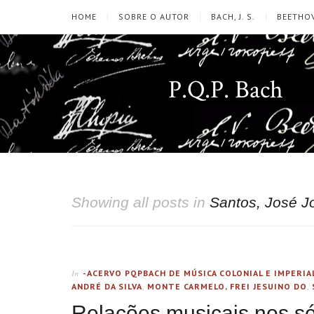
HOME
SOBRE O AUTOR
BACH, J. S.
BEETHOV
P.Q.P. Bach
Showing all posts in
Santos, José J
-ACERVO PQPBACH DE MÚSICA COLONIAL E IMPERIA
In
ANDRÉ DA SILVA
,
MONTE CARMELO, FREI JESUINO DO
,
Relações musicais nos sécu