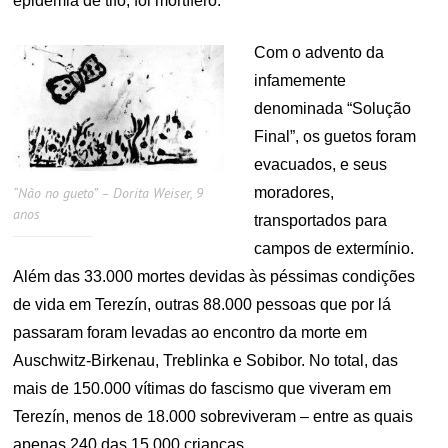
epidemia de tifo, foi mortífero.
Com o advento da
infamemente
denominada “Solução
Final”, os guetos foram
evacuados, e seus
moradores,
“Não no gueto” – Dorita Weiser, 9
anos
transportados para
campos de extermínio.
Além das 33.000 mortes devidas às péssimas condições
de vida em Terezín, outras 88.000 pessoas que por lá
passaram foram levadas ao encontro da morte em
Auschwitz-Birkenau, Treblinka e Sobibor. No total, das
mais de 150.000 vítimas do fascismo que viveram em
Terezín, menos de 18.000 sobreviveram – entre as quais
apenas 240 das 15.000 crianças.