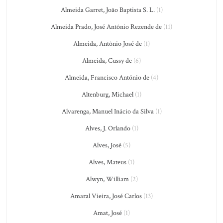
Almeida Garret, João Baptista S. L.
(1)
Almeida Prado, José Antônio Rezende de
(11)
Almeida, Antônio José de
(1)
Almeida, Cussy de
(6)
Almeida, Francisco António de
(4)
Altenburg, Michael
(1)
Alvarenga, Manuel Inácio da Silva
(1)
Alves, J. Orlando
(1)
Alves, José
(5)
Alves, Mateus
(1)
Alwyn, William
(2)
Amaral Vieira, José Carlos
(13)
Amat, José
(1)