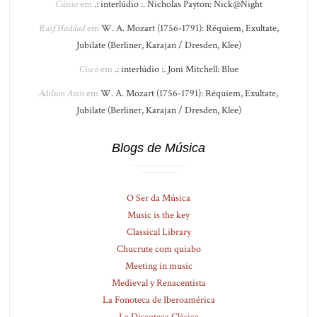
Cássio
em
.: interlúdio :. Nicholas Payton: Nick@Night
Raif Haddad
em
W. A. Mozart (1756-1791): Réquiem, Exultate,
Jubilate (Berliner, Karajan / Dresden, Klee)
Cisco
em
.: interlúdio :. Joni Mitchell: Blue
Adilson Assis
em
W. A. Mozart (1756-1791): Réquiem, Exultate,
Jubilate (Berliner, Karajan / Dresden, Klee)
Blogs de Música
O Ser da Música
Music is the key
Classical Library
Chucrute com quiabo
Meeting in music
Medieval y Renacentista
La Fonoteca de Iberoamérica
La Discoteca Clásica