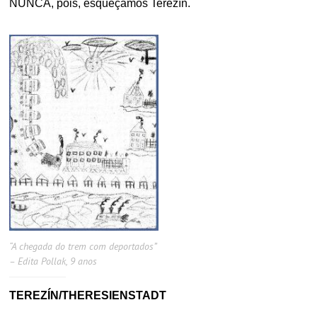
NUNCA, pois, esqueçamos Terezín.
“A chegada do trem com deportados”
– Edita Pollak, 9 anos
TEREZÍN/THERESIENSTADT