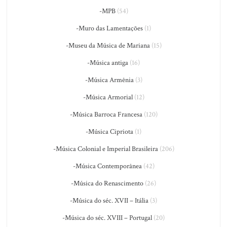
-MPB
(54)
-Muro das Lamentações
(1)
-Museu da Música de Mariana
(15)
-Música antiga
(16)
-Música Armênia
(3)
-Música Armorial
(12)
-Música Barroca Francesa
(120)
-Música Cipriota
(1)
-Música Colonial e Imperial Brasileira
(206)
-Música Contemporânea
(42)
-Música do Renascimento
(26)
-Música do séc. XVII – Itália
(3)
-Música do séc. XVIII – Portugal
(20)