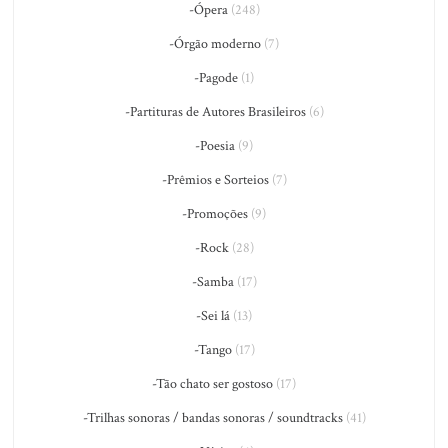
-Ópera
(248)
-Órgão moderno
(7)
-Pagode
(1)
-Partituras de Autores Brasileiros
(6)
-Poesia
(9)
-Prêmios e Sorteios
(7)
-Promoções
(9)
-Rock
(28)
-Samba
(17)
-Sei lá
(13)
-Tango
(17)
-Tão chato ser gostoso
(17)
-Trilhas sonoras / bandas sonoras / soundtracks
(41)