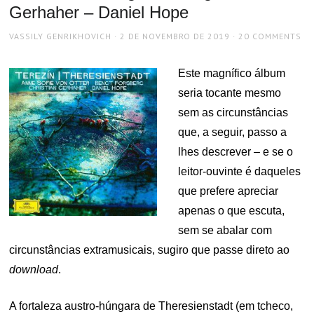
Gerhaher – Daniel Hope
AUTHOR
POSTED
VASSILY GENRIKHOVICH
2 DE NOVEMBRO DE 2019
20 COMMENTS
ON
Este magnífico álbum
seria tocante mesmo
sem as circunstâncias
que, a seguir, passo a
lhes descrever – e se o
leitor-ouvinte é daqueles
que prefere apreciar
apenas o que escuta,
sem se abalar com
circunstâncias extramusicais, sugiro que passe direto ao
download
.
A fortaleza austro-húngara de Theresienstadt (em tcheco,