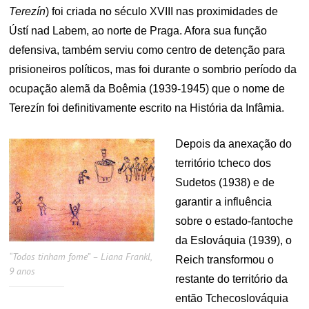
Terezín
) foi criada no século XVIII nas proximidades de
Ústí nad Labem, ao norte de Praga. Afora sua função
defensiva, também serviu como centro de detenção para
prisioneiros políticos, mas foi durante o sombrio período da
ocupação alemã da Boêmia (1939-1945) que o nome de
Terezín foi definitivamente escrito na História da Infâmia.
Depois da anexação do
território tcheco dos
Sudetos (1938) e de
garantir a influência
sobre o estado-fantoche
da Eslováquia (1939), o
“Todos tinham fome” – Liana Frankl,
Reich transformou o
9 anos
restante do território da
então Tchecoslováquia