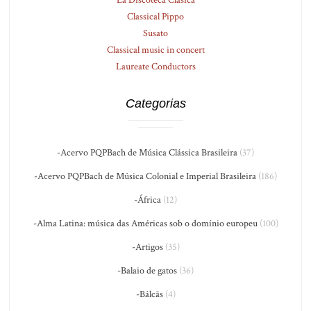
Classical Pippo
Susato
Classical music in concert
Laureate Conductors
Categorias
-Acervo PQPBach de Música Clássica Brasileira
(37)
-Acervo PQPBach de Música Colonial e Imperial Brasileira
(186)
-África
(12)
-Alma Latina: música das Américas sob o domínio europeu
(100)
-Artigos
(35)
-Balaio de gatos
(36)
-Bálcãs
(4)