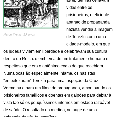
as epidemias ceifavam
vidas entre os
prisioneiros, o eficiente
aparato de propaganda
nazista vendia a imagem
Helga Weiss, 13 anos
de Terezín como uma
cidade-modelo, em que
os judeus viviam em liberdade e celebravam sua cultura
dentro do Reich: o emblema de um tratamento humano e
respeitoso que era o antônimo exato do que recebiam.
Numa ocasião especialmente infame, os nazistas
“embelezaram” Terezín para uma inspeção da Cruz
Vermelha e para um filme de propaganda, amontoando os
prisioneiros famélicos e doentes em galpões para deixar à
vista tão só os pouquíssimos internos em estado razoável
de saúde. O resultado da medida, no auge de uma