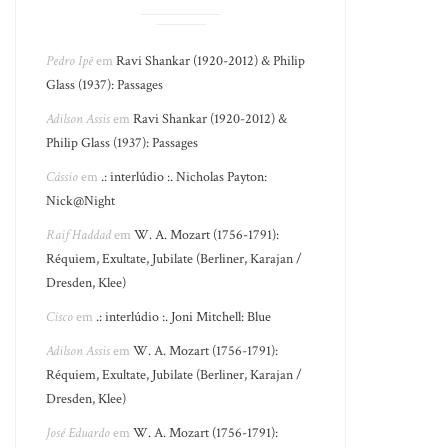
Pedro Ipê
em
Ravi Shankar (1920-2012) & Philip
Glass (1937): Passages
Adilson Assis
em
Ravi Shankar (1920-2012) &
Philip Glass (1937): Passages
Cássio
em
.: interlúdio :. Nicholas Payton:
Nick@Night
Raif Haddad
em
W. A. Mozart (1756-1791):
Réquiem, Exultate, Jubilate (Berliner, Karajan /
Dresden, Klee)
Cisco
em
.: interlúdio :. Joni Mitchell: Blue
Adilson Assis
em
W. A. Mozart (1756-1791):
Réquiem, Exultate, Jubilate (Berliner, Karajan /
Dresden, Klee)
José Eduardo
em
W. A. Mozart (1756-1791):