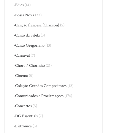
-Blues
(14)
-Bossa Nova
(22)
-Canção francesa (Chanson)
(5)
-Canto da Sibila
(3)
-Canto Gregoriano
(13)
-Carnaval
(7)
-Choro / Chorinho
(21)
-Cinema
(5)
-Coleção Grandes Compositores
(12)
-Comunicados e Proclamações
(174)
-Concertos
(5)
-DG Essentials
(7)
-Eletrônica
(3)