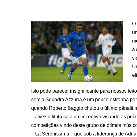
O 
u
me
a 
si
Ur
el
Isto pode parecer insignificante para nossos l
sem a Squadra Azzurra é um pouco estranha para m
quando Roberto Baggio chutou o último pênalti lá
Talvez o título seja um incentivo visando as pró
competições vindo deste grupo de ótimos músico
– La Serenissima – que sob a liderança de Adri