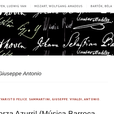
EN, LUDWIG VAN
MOZART, WOLFGANG AMADEUS
BARTÓK, BÉLA
 Giuseppe Antonio
 EVARISTO FELICE
,
SAMMARTINI, GIUSEPPE
,
VIVALDI, ANTONIO
,
orza Azurri! (Música Barroca