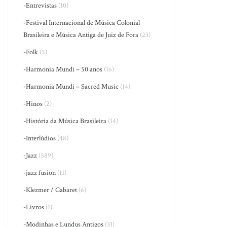
-Entrevistas
(10)
-Festival Internacional de Música Colonial
Brasileira e Música Antiga de Juiz de Fora
(23)
-Folk
(5)
-Harmonia Mundi – 50 anos
(16)
-Harmonia Mundi – Sacred Music
(14)
-Hinos
(2)
-História da Música Brasileira
(14)
-Interlúdios
(48)
-Jazz
(589)
-jazz fusion
(11)
-Klezmer / Cabaret
(6)
-Livros
(1)
-Modinhas e Lundus Antigos
(31)