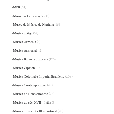
-MPB
(54)
-Muro das Lamentações
(1)
-Museu da Música de Mariana
(15)
-Música antiga
(16)
-Música Armênia
(3)
-Música Armorial
(12)
-Música Barroca Francesa
(120)
-Música Cipriota
(1)
-Música Colonial e Imperial Brasileira
(206)
-Música Contemporânea
(42)
-Música do Renascimento
(26)
-Música do séc. XVII – Itália
(3)
-Música do séc. XVIII – Portugal
(20)