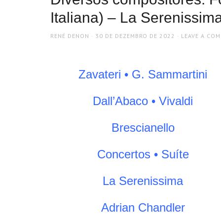
Italiana) – La Serenissi
AUTHOR
POSTED
RENÉ DENON
30 DE DEZEMBRO DE 2022
LEAVE A CO
ON
Zavateri • G. Sammartini
Dall’Abaco • Vivaldi
Brescianello
Concertos • Suíte
La Serenissima
Adrian Chandler