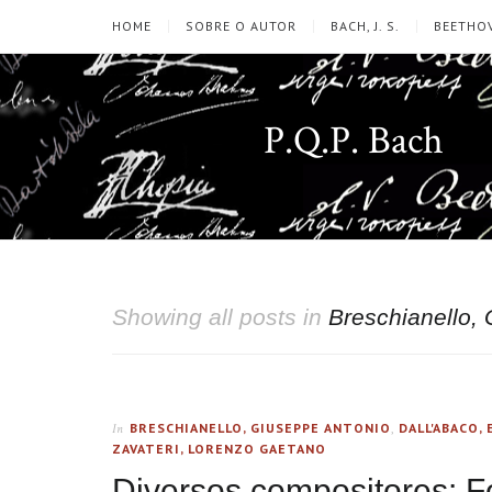
HOME
SOBRE O AUTOR
BACH, J. S.
BEETHOV
P.Q.P. Bach
Showing all posts in
Breschianello,
BRESCHIANELLO, GIUSEPPE ANTONIO
,
DALL'ABACO,
In
ZAVATERI, LORENZO GAETANO
Diversos compositores: F