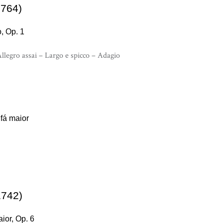
1764)
, Op. 1
Allegro assai – Largo e spicco – Adagio
)
 fá maior
1742)
ior, Op. 6