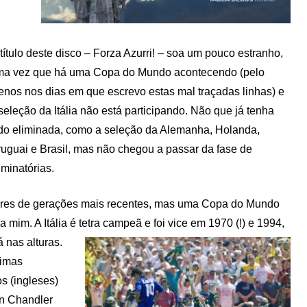
título deste disco – Forza Azurri! – soa um pouco estranho,
ma vez que há uma Copa do Mundo acontecendo (pelo
nos nos dias em que escrevo estas mal traçadas linhas) e
seleção da Itália não está participando. Não que já tenha
do eliminada, como a seleção da Alemanha, Holanda,
uguai e Brasil, mas não chegou a passar da fase de
iminatórias.
eitores de gerações mais recentes, mas uma Copa do Mundo
im. A Itália é tetra campeã e foi vice em 1970 (!) e 1994,
 nas alturas.
ximas
s (ingleses)
an Chandler