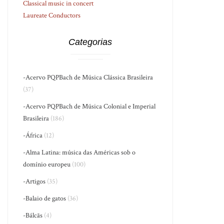
Classical music in concert
Laureate Conductors
Categorias
-Acervo PQPBach de Música Clássica Brasileira
(37)
-Acervo PQPBach de Música Colonial e Imperial
Brasileira
(186)
-África
(12)
-Alma Latina: música das Américas sob o
domínio europeu
(100)
-Artigos
(35)
-Balaio de gatos
(36)
-Bálcãs
(4)