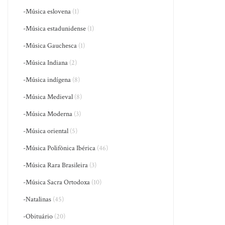
-Música eslovena
(1)
-Música estadunidense
(1)
-Música Gauchesca
(1)
-Música Indiana
(2)
-Música indígena
(8)
-Música Medieval
(8)
-Música Moderna
(3)
-Música oriental
(5)
-Música Polifônica Ibérica
(46)
-Música Rara Brasileira
(3)
-Música Sacra Ortodoxa
(10)
-Natalinas
(45)
-Obituário
(20)