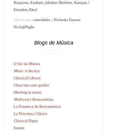
Réquiem, Exultate, Jubilate (Berliner, Karajan /
Dresden, Klee)
Alberto
em
.: interlúdio :. Nicholas Payton:
Nick@Night
Blogs de Música
O Ser da Música
Music is the key
Classical Library
Chucrute com quiabo
Meeting in music
Medieval y Renacentista
La Fonoteca de Iberoamérica
La Discoteca Clásica
Classical Pippo
Susato