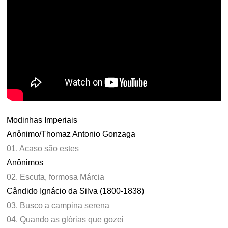
Modinhas Imperiais
Anônimo/Thomaz Antonio Gonzaga
01. Acaso são estes
Anônimos
02. Escuta, formosa Márcia
Cândido Ignácio da Silva (1800-1838)
03. Busco a campina serena
04. Quando as glórias que gozei