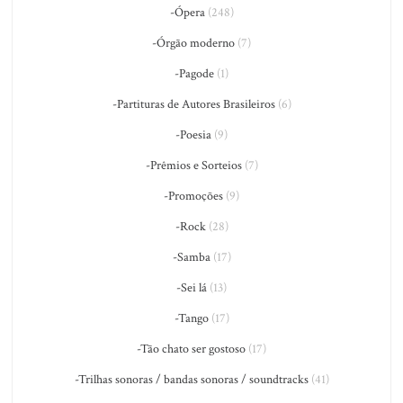
-Ópera
(248)
-Órgão moderno
(7)
-Pagode
(1)
-Partituras de Autores Brasileiros
(6)
-Poesia
(9)
-Prêmios e Sorteios
(7)
-Promoções
(9)
-Rock
(28)
-Samba
(17)
-Sei lá
(13)
-Tango
(17)
-Tão chato ser gostoso
(17)
-Trilhas sonoras / bandas sonoras / soundtracks
(41)