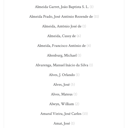
Almeida Garret, João Baptista S. L.
(1)
Almeida Prado, José Antônio Rezende de
(11)
Almeida, Antônio José de
(1)
Almeida, Cussy de
(6)
Almeida, Francisco António de
(4)
Altenburg, Michael
(1)
Alvarenga, Manuel Inácio da Silva
(1)
Alves, J. Orlando
(1)
Alves, José
(5)
Alves, Mateus
(1)
Alwyn, William
(2)
Amaral Vieira, José Carlos
(13)
Amat, José
(1)