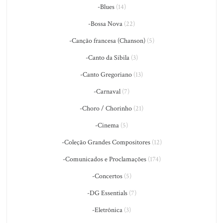
-Blues
(14)
-Bossa Nova
(22)
-Canção francesa (Chanson)
(5)
-Canto da Sibila
(3)
-Canto Gregoriano
(13)
-Carnaval
(7)
-Choro / Chorinho
(21)
-Cinema
(5)
-Coleção Grandes Compositores
(12)
-Comunicados e Proclamações
(174)
-Concertos
(5)
-DG Essentials
(7)
-Eletrônica
(3)