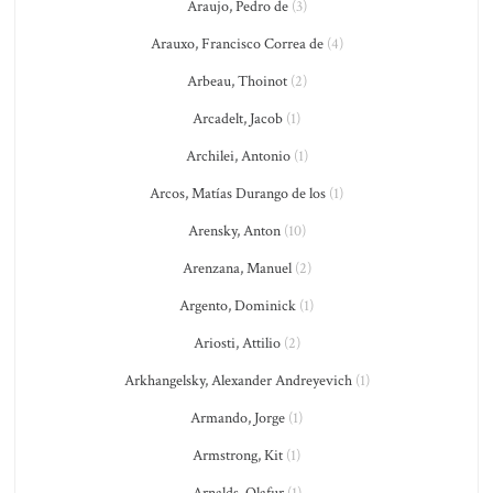
Araujo, Pedro de
(3)
Arauxo, Francisco Correa de
(4)
Arbeau, Thoinot
(2)
Arcadelt, Jacob
(1)
Archilei, Antonio
(1)
Arcos, Matías Durango de los
(1)
Arensky, Anton
(10)
Arenzana, Manuel
(2)
Argento, Dominick
(1)
Ariosti, Attilio
(2)
Arkhangelsky, Alexander Andreyevich
(1)
Armando, Jorge
(1)
Armstrong, Kit
(1)
Arnalds, Olafur
(1)