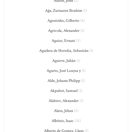
Adson, John
(2)
Ağa, Zurnazen Ibrahim
(1)
Agostinho, Gilberto
(4)
Agricola, Alexander
(1)
Aguiar, Ernani
(5)
Aguilera de Heredia, Sebastián
(1)
Aguirre, Julián
(1)
Agurto, José Loaysa y
(1)
Ahle, Johann Philipp
(1)
Akpabot, Samuel
(1)
Alabiev, Alexander
(1)
Alain, Jehan
(2)
Albéniz, Isaac
(35)
Alberto de Gomez, Lluys
(1)