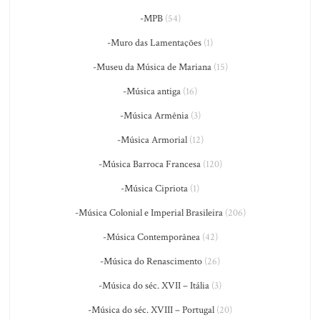
-MPB
(54)
-Muro das Lamentações
(1)
-Museu da Música de Mariana
(15)
-Música antiga
(16)
-Música Armênia
(3)
-Música Armorial
(12)
-Música Barroca Francesa
(120)
-Música Cipriota
(1)
-Música Colonial e Imperial Brasileira
(206)
-Música Contemporânea
(42)
-Música do Renascimento
(26)
-Música do séc. XVII – Itália
(3)
-Música do séc. XVIII – Portugal
(20)