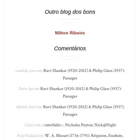
Outro blog dos bons
Milton Ribeiro
Comentários
candida pires
em
Ravi Shankar (1920-2012) & Philip Glass (1937):
Passages
Pedro Ipê
em
Ravi Shankar (1920-2012) & Philip Glass (1937):
Passages
Adilson Assis
em
Ravi Shankar (1920-2012) & Philip Glass (1937):
Passages
Cássio
em
.: interlúdio :. Nicholas Payton: Nick@Night
Raif Haddad
em
W. A. Mozart (1756-1791): Réquiem, Exultate,