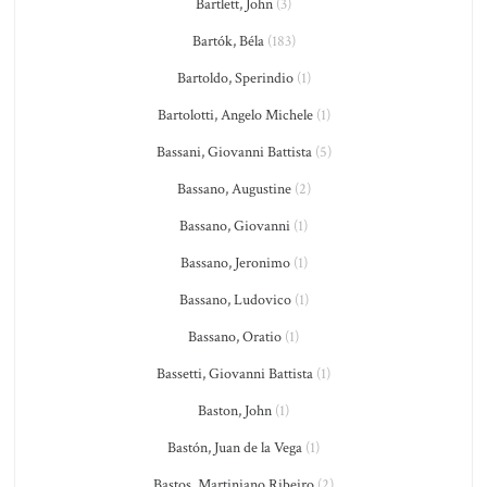
Bartlett, John
(3)
Bartók, Béla
(183)
Bartoldo, Sperindio
(1)
Bartolotti, Angelo Michele
(1)
Bassani, Giovanni Battista
(5)
Bassano, Augustine
(2)
Bassano, Giovanni
(1)
Bassano, Jeronimo
(1)
Bassano, Ludovico
(1)
Bassano, Oratio
(1)
Bassetti, Giovanni Battista
(1)
Baston, John
(1)
Bastón, Juan de la Vega
(1)
Bastos, Martiniano Ribeiro
(2)