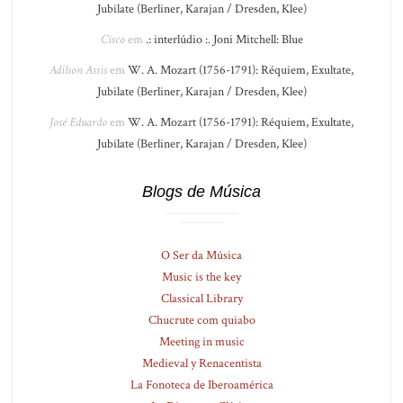
Jubilate (Berliner, Karajan / Dresden, Klee)
Cisco
em
.: interlúdio :. Joni Mitchell: Blue
Adilson Assis
em
W. A. Mozart (1756-1791): Réquiem, Exultate,
Jubilate (Berliner, Karajan / Dresden, Klee)
José Eduardo
em
W. A. Mozart (1756-1791): Réquiem, Exultate,
Jubilate (Berliner, Karajan / Dresden, Klee)
Blogs de Música
O Ser da Música
Music is the key
Classical Library
Chucrute com quiabo
Meeting in music
Medieval y Renacentista
La Fonoteca de Iberoamérica