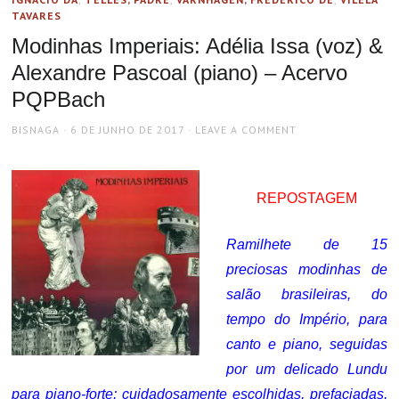
TAVARES
Modinhas Imperiais: Adélia Issa (voz) &
Alexandre Pascoal (piano) – Acervo
PQPBach
AUTHOR
POSTED
BISNAGA
6 DE JUNHO DE 2017
LEAVE A COMMENT
ON
REPOSTAGEM
Ramilhete de 15
preciosas modinhas de
salão brasileiras, do
tempo do Império, para
canto e piano, seguidas
por um delicado Lundu
para piano-forte; cuidadosamente escolhidas, prefaciadas,