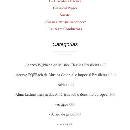
La Discoteca Clásica
Classical Pippo
Susato
Classical music in concert
Laureate Conductors
Categorias
-Acervo PQPBach de Música Clássica Brasileira
(37)
-Acervo PQPBach de Música Colonial e Imperial Brasileira
(186)
-África
(12)
-Alma Latina: música das Américas sob o domínio europeu
(100)
-Artigos
(35)
-Balaio de gatos
(36)
-Bálcãs
(4)