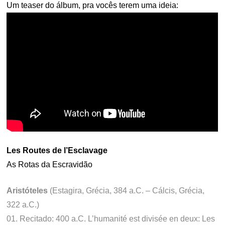
Um teaser do álbum, pra vocês terem uma ideia:
Les Routes de l’Esclavage
As Rotas da Escravidão
Aristóteles
(Estagira, Grécia, 384 a.C. – Cálcis, Grécia,
322 a.C.)
01. Recitado: 400 a.C. L’humanité est divisée en deux: Les