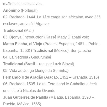
maîtres et les esclaves.
Anônimo
(Portugal)
02. Recitado: 1444. La 1ère cargaison africaine, avec 235
esclaves, arrive à l’Algarve
Tradicional
(Mali)
03. Djonya (Introduction) Kassé Mady Diabaté voix
Mateo Flecha, el Viejo
(Prades, Espanha, 1481 – Poblet,
Espanha, 1553)
/ Tradicional
(México), Son jarocho
04. La Negrina / Gugurumbé
Tradicional
(Brasil – rec. por Lazir Sinval)
05. Vida ao Jongo (Jongo da Serrinha)
Fernando II de Aragão
(Aragão, 1452 – Granada, 1516)
06. Recitado: 1505. Le roi Ferdinand le Catholique écrit
une lettre à Nicolas de Ovando
Juan Gutierrez de Padilla
(Málaga, Espanha, 1590 –
Puebla, México, 1665)