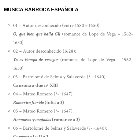
MUSICA BARROCA ESPAÑOLA
01 – Autor desconhecido (entre 1580 e 1650):
O, que bien que baila Gil
(romance de Lope de Vega – 1562-
1630)
02 – Autor desconhecido (1628):
Ya es tiempo de recoger
(romance de Lope de Vega – 1562-
1630)
03 – Bartolomé de Selma y Salaverde (?-~1640):
Canzona a due nº XIII
04 – Mateo Romero (?-~1647):
Romerico florido
(folia a 2)
05 – Mateo Romero (?-~1647):
Hermosas y enojadas
(romance a 3)
06 – Bartolomé de Selma y Salaverde (?-~1640):
Corrente I y II a 2