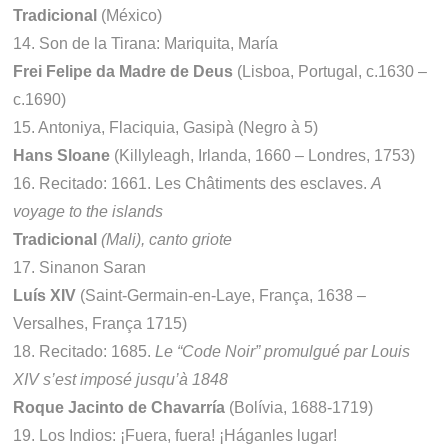
Tradicional
(México)
14. Son de la Tirana: Mariquita, María
Frei Felipe da Madre de Deus
(Lisboa, Portugal, c.1630 –
c.1690)
15. Antoniya, Flaciquia, Gasipà (Negro à 5)
Hans Sloane
(Killyleagh, Irlanda, 1660 – Londres, 1753)
16. Recitado: 1661. Les Châtiments des esclaves.
A
voyage to the islands
Tradicional
(Mali), canto griote
17. Sinanon Saran
Luís XIV
(Saint-Germain-en-Laye, França, 1638 –
Versalhes, França 1715)
18. Recitado: 1685.
Le “Code Noir” promulgué par Louis
XIV s’est imposé jusqu’à
1848
Roque Jacinto de Chavarría
(Bolívia, 1688-1719)
19. Los Indios: ¡Fuera, fuera! ¡Háganles lugar!