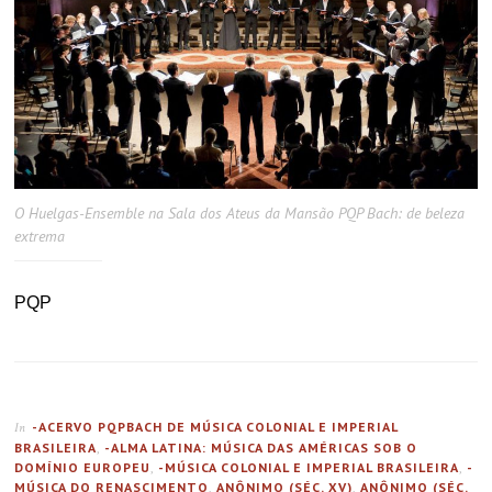
O Huelgas-Ensemble na Sala dos Ateus da Mansão PQP Bach: de beleza
extrema
PQP
-ACERVO PQPBACH DE MÚSICA COLONIAL E IMPERIAL
In
BRASILEIRA
,
-ALMA LATINA: MÚSICA DAS AMÉRICAS SOB O
DOMÍNIO EUROPEU
,
-MÚSICA COLONIAL E IMPERIAL BRASILEIRA
,
-
MÚSICA DO RENASCIMENTO
,
ANÔNIMO (SÉC. XV)
,
ANÔNIMO (SÉC.