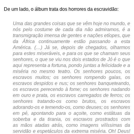
De um lado, o álbum trata dos horrores da escravidão:
Uma das grandes coisas que se vêm hoje no mundo, e
nós pelo costume de
cada dia não admiramos, é a
transmigração imensa de gentes e nações etíopes, que
da África continuamente estão passando a esta
América. (…)
Já se, depois de chegados, olharmos
para estes miseráveis, e para os que
se chamam seus
senhores, o que se viu nos dois estados de Jó é o que
aqui representa a fortuna, pondo juntas a felicidade e a
miséria no mesmo teatro. Os senhores poucos, os
escravos muitos; os senhores rompendo galas, os
escravos despidos e nus; os senhores banqueteando,
os escravos perecendo à fome; os senhores nadando
em ouro e prata, os escravos carregados de ferros; os
senhores tratando-os como brutos, os escravos
adorando-os e temendo-os, como deuses; os senhores
em pé, apontando para o açoite, como estátuas da
soberba e da tirania, os escravos prostrados com
as mãos atadas atrás, como imagens vilíssimas da
servidão e espetáculos da extrema miséria. Oh! Deus!