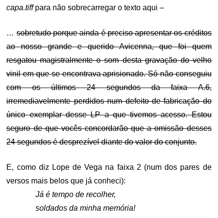
capa.tiff
para não sobrecarregar o texto aqui –
…
sobretudo porque ainda é preciso apresentar os créditos
ao nosso grande e querido Avicenna, que foi quem
resgatou magistralmente o som desta gravação do velho
vinil em que se encontrava aprisionado. Só não conseguiu
com os últimos 24 segundos da faixa A.6,
irremediavelmente perdidos num defeito de fabricação do
único exemplar desse LP a que tivemos acesso. Estou
seguro de que vocês concordarão que a omissão desses
24 segundos é desprezível diante do valor do conjunto.
E, como diz Lope de Vega na faixa 2 (num dos pares de
versos mais belos que já conheci):
Já é tempo de recolher,
soldados da minha memória!