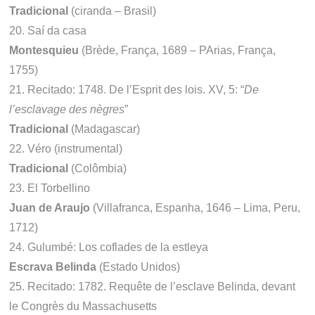
Tradicional
(ciranda – Brasil)
20. Saí da casa
Montesquieu
(Brède, França, 1689 – PArias, França,
1755)
21. Recitado: 1748. De l’Esprit des lois. XV, 5: “
De
l’esclavage des nègres
”
Tradicional
(Madagascar)
22. Véro (instrumental)
Tradicional
(Colômbia)
23. El Torbellino
Juan de Araujo
(Villafranca, Espanha, 1646 – Lima, Peru,
1712)
24. Gulumbé: Los coflades de la estleya
Escrava Belinda
(Estado Unidos)
25. Recitado: 1782. Requête de l’esclave Belinda, devant
le Congrès du Massachusetts