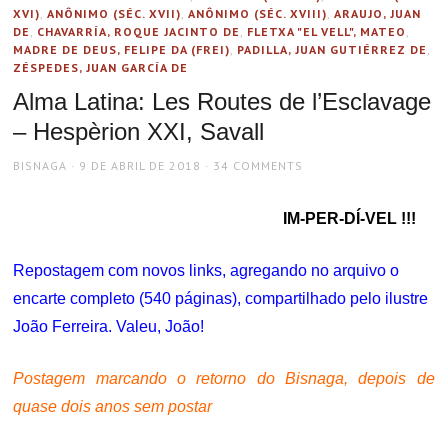
XVI)
,
ANÔNIMO (SÉC. XVII)
,
ANÔNIMO (SÉC. XVIII)
,
ARAUJO, JUAN
DE
,
CHAVARRÍA, ROQUE JACINTO DE
,
FLETXA "EL VELL", MATEO
,
MADRE DE DEUS, FELIPE DA (FREI)
,
PADILLA, JUAN GUTIÉRREZ DE
,
ZÉSPEDES, JUAN GARCÍA DE
Alma Latina: Les Routes de l’Esclavage
– Hespèrion XXI, Savall
AUTHOR
POSTED
BISNAGA
9 DE ABRIL DE 2018
34 COMMENTS
ON
IM-PER-DÍ-VEL !!!
Repostagem com novos links, agregando no arquivo o
encarte completo (540 páginas), compartilhado pelo ilustre
João Ferreira. Valeu, João!
Postagem marcando o retorno do Bisnaga, depois de
quase dois anos sem postar