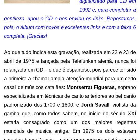
digitalizado para CD em
1992 e, para completar a
gentileza, ripou o CD e nos enviou os links. Repostamos,
pois, o álbum com novos e excelentes links e com a faixa 6
completa. ¡Gracias!
Ao que tudo indica esta gravação, realizada em 22 e 23 de
abril de 1975 e lançada pela Telefunken alemã, nunca foi
relançada em CD – o que é espantoso, pois parece ter sido
a primeira a chamar ampla atenção mundial para um certo
casal de músicos catalães:
Montserrat Figueras
, soprano
especializada em técnicas de canto anteriores ao bel canto
padronizado dos 1700 e 1800, e
Jordi Savall
, violista da
gamba que, como todos sabem, no início do século XXI
estaria consagrado como um dos maiores regentes
mundiais de música antiga. Em 1975 os dois estavam
casados havia 7 anos – como permaneceriam até a morte