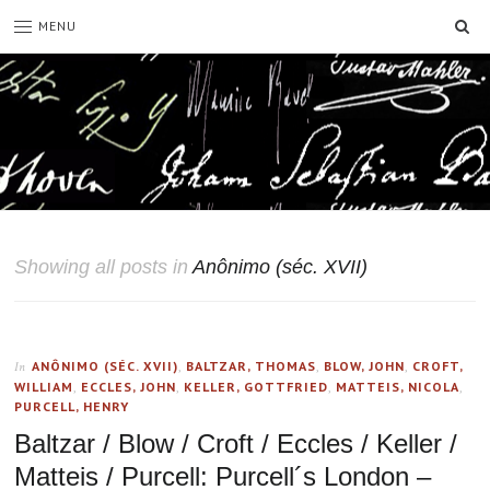
SE
MENU
Showing all posts in
Anônimo (séc. XVII)
ANÔNIMO (SÉC. XVII)
,
BALTZAR, THOMAS
,
BLOW, JOHN
,
CROFT,
In
WILLIAM
,
ECCLES, JOHN
,
KELLER, GOTTFRIED
,
MATTEIS, NICOLA
,
PURCELL, HENRY
Baltzar / Blow / Croft / Eccles / Keller /
Matteis / Purcell: Purcell´s London –