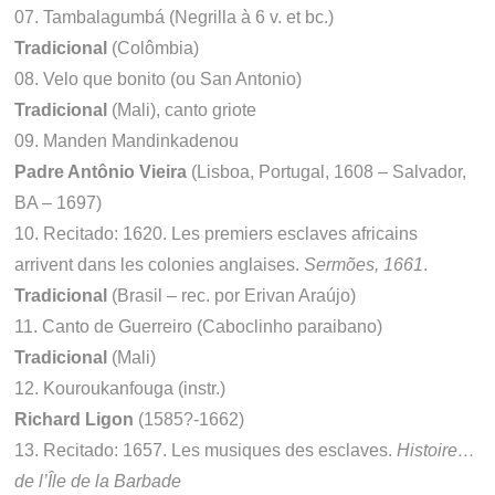
07. Tambalagumbá (Negrilla à 6 v. et bc.)
Tradicional
(Colômbia)
08. Velo que bonito (ou San Antonio)
Tradicional
(Mali), canto griote
09. Manden Mandinkadenou
Padre Antônio Vieira
(Lisboa, Portugal, 1608 – Salvador,
BA – 1697)
10. Recitado: 1620. Les premiers esclaves africains
arrivent dans les colonies anglaises.
Sermões, 1661
.
Tradicional
(Brasil – rec. por Erivan Araújo)
11. Canto de Guerreiro (Caboclinho paraibano)
Tradicional
(Mali)
12. Kouroukanfouga (instr.)
Richard Ligon
(1585?-1662)
13. Recitado: 1657. Les musiques des esclaves.
Histoire…
de l’Île de la Barbade