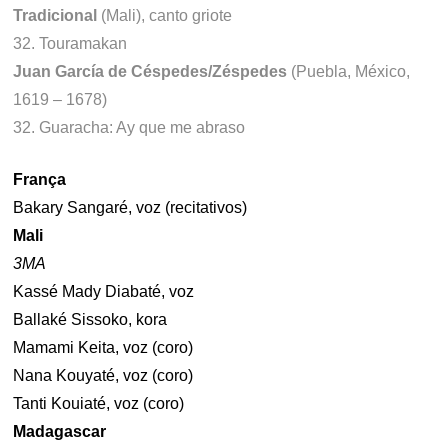
Tradicional
(Mali), canto griote
32. Touramakan
Juan García de Céspedes/Zéspedes
(Puebla, México,
1619 – 1678)
32. Guaracha: Ay que me abraso
França
Bakary Sangaré, voz (recitativos)
Mali
3MA
Kassé Mady Diabaté, voz
Ballaké Sissoko, kora
Mamami Keita, voz (coro)
Nana Kouyaté, voz (coro)
Tanti Kouiaté, voz (coro)
Madagascar