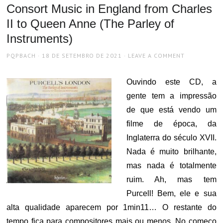
Consort Music in England from Charles
II to Queen Anne (The Parley of
Instruments)
AUTHOR
POSTED
PQPBACH
18 DE SETEMBRO DE 2021
LEAVE A COMMENT
ON
Ouvindo este CD, a
gente tem a impressão
de que está vendo um
filme de época, da
Inglaterra do século XVII.
Nada é muito brilhante,
mas nada é totalmente
ruim. Ah, mas tem
Purcell! Bem, ele e sua
alta qualidade aparecem por 1min11… O restante do
tempo fica para compositores mais ou menos. No começo