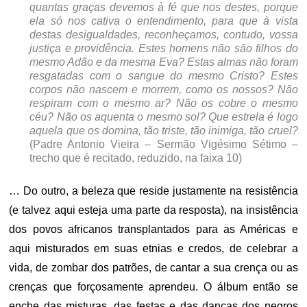
quantas graças devemos à fé que nos destes, porque
ela só nos cativa o entendimento, para que à vista
destas desigualdades, reconheçamos, contudo, vossa
justiça e providência. Estes homens não são filhos do
mesmo Adão e da mesma Eva? Estas almas não foram
resgatadas com o sangue do mesmo Cristo? Estes
corpos não nascem e morrem, como os nossos? Não
respiram com o mesmo ar? Não os cobre o mesmo
céu? Não os aquenta o mesmo sol? Que estrela é logo
aquela que os domina, tão triste, tão inimiga, tão cruel?
(
Padre Antonio Vieira – Sermão Vigésimo Sétimo –
trecho que é recitado, reduzido, na faixa 10)
… Do outro, a beleza que reside justamente na resistência
(e talvez aqui esteja uma parte da resposta), na insistência
dos povos africanos transplantados para as Américas e
aqui misturados em suas etnias e credos, de celebrar a
vida, de zombar dos patrões, de cantar a sua crença ou as
crenças que forçosamente aprendeu. O álbum então se
enche das misturas, das festas e das danças dos negros