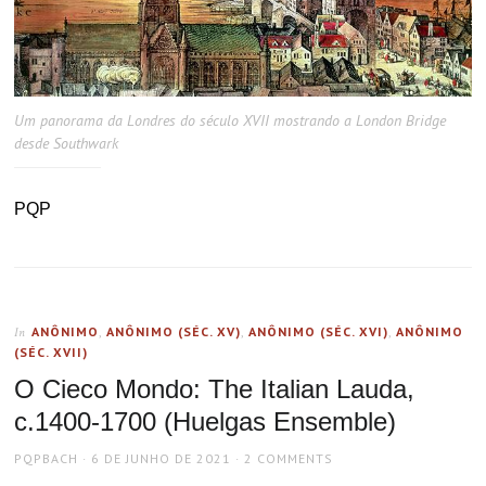
Um panorama da Londres do século XVII mostrando a London Bridge
desde Southwark
PQP
ANÔNIMO
,
ANÔNIMO (SÉC. XV)
,
ANÔNIMO (SÉC. XVI)
,
ANÔNIMO
In
(SÉC. XVII)
O Cieco Mondo: The Italian Lauda,
c.1400-1700 (Huelgas Ensemble)
AUTHOR
POSTED
PQPBACH
6 DE JUNHO DE 2021
2 COMMENTS
ON