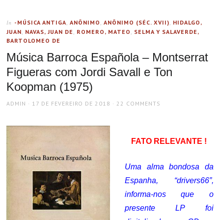
-MÚSICA ANTIGA
,
ANÔNIMO
,
ANÔNIMO (SÉC. XVII)
,
HIDALGO,
In
JUAN
,
NAVAS, JUAN DE
,
ROMERO, MATEO
,
SELMA Y SALAVERDE,
BARTOLOMEO DE
Música Barroca Española – Montserrat
Figueras com Jordi Savall e Ton
Koopman (1975)
AUTHOR
POSTED
ADMIN
17 DE FEVEREIRO DE 2018
22 COMMENTS
ON
FATO RELEVANTE !
Uma alma bondosa da
Espanha, “drivers66”,
informa-nos que o
presente LP foi