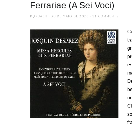
Ferrariae (A Sei Voci)
AUTHOR
POSTED
PQPBACH
30 DE MAIO DE 2026
11 COMMENTS
ON
Co
tr
gr
pr
e
m
D
be
um
C
so
fr