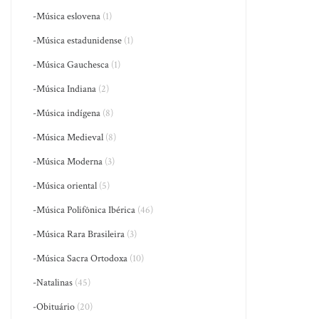
-Música eslovena
(1)
-Música estadunidense
(1)
-Música Gauchesca
(1)
-Música Indiana
(2)
-Música indígena
(8)
-Música Medieval
(8)
-Música Moderna
(3)
-Música oriental
(5)
-Música Polifônica Ibérica
(46)
-Música Rara Brasileira
(3)
-Música Sacra Ortodoxa
(10)
-Natalinas
(45)
-Obituário
(20)