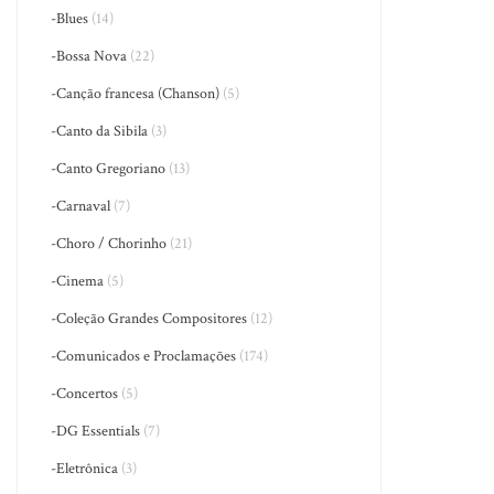
-Blues
(14)
-Bossa Nova
(22)
-Canção francesa (Chanson)
(5)
-Canto da Sibila
(3)
-Canto Gregoriano
(13)
-Carnaval
(7)
-Choro / Chorinho
(21)
-Cinema
(5)
-Coleção Grandes Compositores
(12)
-Comunicados e Proclamações
(174)
-Concertos
(5)
-DG Essentials
(7)
-Eletrônica
(3)