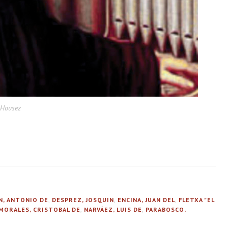
 Housez
N, ANTONIO DE
,
DESPREZ, JOSQUIN
,
ENCINA, JUAN DEL
,
FLETXA "EL
MORALES, CRISTOBAL DE
,
NARVÁEZ, LUIS DE
,
PARABOSCO,