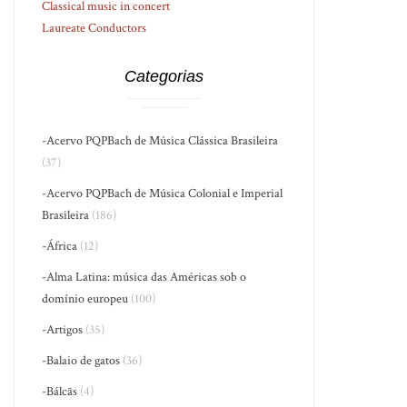
Classical music in concert
Laureate Conductors
Categorias
-Acervo PQPBach de Música Clássica Brasileira
(37)
-Acervo PQPBach de Música Colonial e Imperial
Brasileira
(186)
-África
(12)
-Alma Latina: música das Américas sob o
domínio europeu
(100)
-Artigos
(35)
-Balaio de gatos
(36)
-Bálcãs
(4)