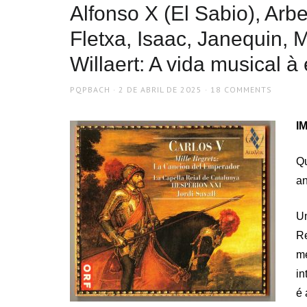
Alfonso X (El Sabio), Ar
Fletxa, Isaac, Janequin, 
Willaert: A vida musical à
AUTHOR
POSTED
PQPBACH
2 DE ABRIL DE 2025
18 COMMENTS
ON
IM
Qu
an
U
Re
me
in
é 