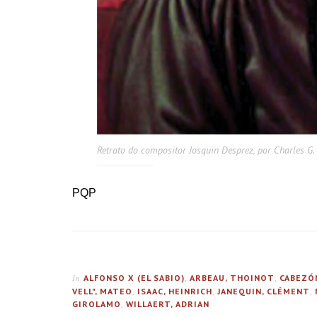
Retrato do compositor Josquin Desprez, por Charles G.
PQP
ALFONSO X (EL SABIO)
,
ARBEAU, THOINOT
,
CABEZÓ
In
VELL", MATEO
,
ISAAC, HEINRICH
,
JANEQUIN, CLÉMENT
,
GIROLAMO
,
WILLAERT, ADRIAN