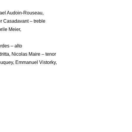
ael Audoin-Rouseau,
r Casadavant – treble
rile Meier,
rdes – alto
itta, Nicolas Maire – tenor
ouquey, Emmanuel Vistorky,