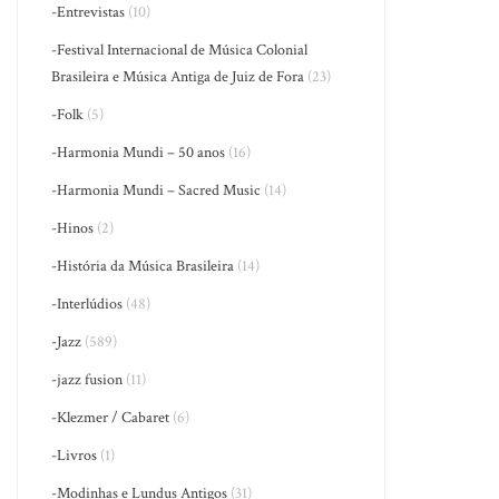
-Entrevistas
(10)
-Festival Internacional de Música Colonial
Brasileira e Música Antiga de Juiz de Fora
(23)
-Folk
(5)
-Harmonia Mundi – 50 anos
(16)
-Harmonia Mundi – Sacred Music
(14)
-Hinos
(2)
-História da Música Brasileira
(14)
-Interlúdios
(48)
-Jazz
(589)
-jazz fusion
(11)
-Klezmer / Cabaret
(6)
-Livros
(1)
-Modinhas e Lundus Antigos
(31)