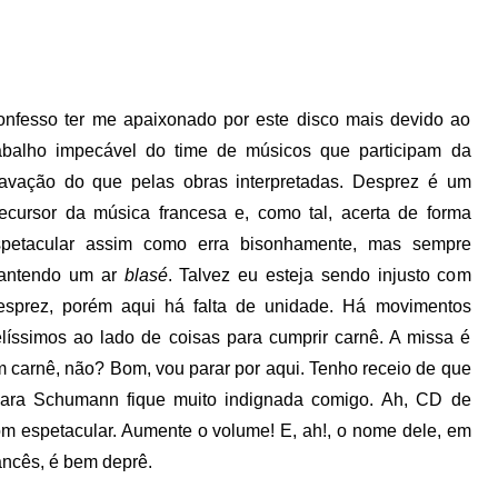
nfesso ter me apaixonado por este disco mais devido ao
abalho impecável do time de músicos que participam da
avação do que pelas obras interpretadas. Desprez é um
ecursor da música francesa e, como tal, acerta de forma
spetacular assim como erra bisonhamente, mas sempre
antendo um ar
blasé
. Talvez eu esteja sendo injusto com
esprez, porém aqui há falta de unidade. Há movimentos
líssimos ao lado de coisas para cumprir carnê. A missa é
 carnê, não? Bom, vou parar por aqui. Tenho receio de que
lara Schumann fique muito indignada comigo. Ah, CD de
m espetacular. Aumente o volume! E, ah!, o nome dele, em
ancês, é bem deprê.