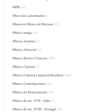
-MPB
(54)
-Muro das Lamentações
(1)
-Museu da Música de Mariana
(15)
-Música antiga
(16)
-Música Armênia
(3)
-Música Armorial
(12)
-Música Barroca Francesa
(120)
-Música Cipriota
(1)
-Música Colonial e Imperial Brasileira
(206)
-Música Contemporânea
(42)
-Música do Renascimento
(26)
-Música do séc. XVII – Itália
(3)
-Música do séc. XVIII – Portugal
(20)