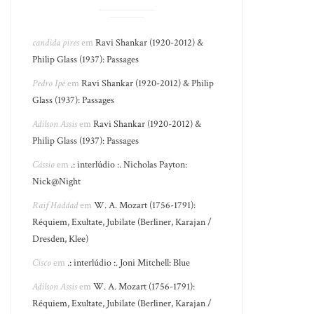
candida pires
em
Ravi Shankar (1920-2012) &
Philip Glass (1937): Passages
Pedro Ipê
em
Ravi Shankar (1920-2012) & Philip
Glass (1937): Passages
Adilson Assis
em
Ravi Shankar (1920-2012) &
Philip Glass (1937): Passages
Cássio
em
.: interlúdio :. Nicholas Payton:
Nick@Night
Raif Haddad
em
W. A. Mozart (1756-1791):
Réquiem, Exultate, Jubilate (Berliner, Karajan /
Dresden, Klee)
Cisco
em
.: interlúdio :. Joni Mitchell: Blue
Adilson Assis
em
W. A. Mozart (1756-1791):
Réquiem, Exultate, Jubilate (Berliner, Karajan /