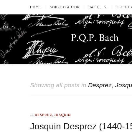
HOME
SOBRE O AUTOR
BACH, J. S.
BEETHOV
P.Q.P. Bach
Showing all posts in
Desprez, Josqu
DESPREZ, JOSQUIN
In
Josquin Desprez (1440-1