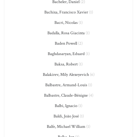
Bacheler, Daniel
(2)
Bachixa, Francisco Xavier
(1)
Bacri, Nicolas
(1)
Badalla, Rosa Giacinta
(1)
Baden Powell
(2)
Baghdasaryan, Eduard
(1)
Baksa, Robert
(1)
Balakirev, Mily Alexeyevich
(6)
Balbastre, Armand-Louis
(1)
Balbastre, Claude-Bénigne
(4)
Balbi, Ignacio
(1)
Baldi, João José
(1)
Balfe, Michael William
(1)
Balke, Jon
(1)