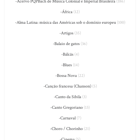
-Acervo PQPBach de Música Colonial e Imperial Brasileira
(186)
-África
(12)
-Alma Latina: música das Américas sob o domínio europeu
(100)
-Artigos
(35)
-Balaio de gatos
(36)
-Bálcãs
(4)
-Blues
(14)
-Bossa Nova
(22)
-Canção francesa (Chanson)
(5)
-Canto da Sibila
(3)
-Canto Gregoriano
(13)
-Carnaval
(7)
-Choro / Chorinho
(21)
-Cinema
(5)