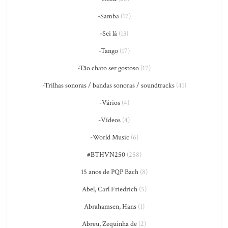
-Samba
(17)
-Sei lá
(13)
-Tango
(17)
-Tão chato ser gostoso
(17)
-Trilhas sonoras / bandas sonoras / soundtracks
(41)
-Vários
(4)
-Vídeos
(4)
-World Music
(6)
#BTHVN250
(258)
15 anos de PQP Bach
(8)
Abel, Carl Friedrich
(5)
Abrahamsen, Hans
(1)
Abreu, Zequinha de
(2)