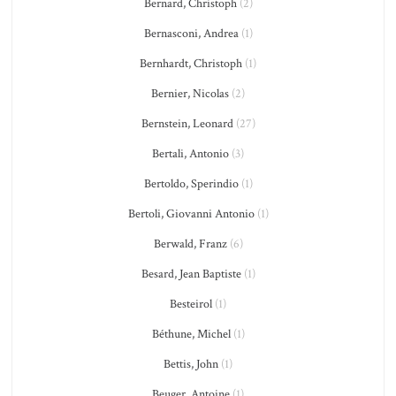
Bernard, Christoph
(2)
Bernasconi, Andrea
(1)
Bernhardt, Christoph
(1)
Bernier, Nicolas
(2)
Bernstein, Leonard
(27)
Bertali, Antonio
(3)
Bertoldo, Sperindio
(1)
Bertoli, Giovanni Antonio
(1)
Berwald, Franz
(6)
Besard, Jean Baptiste
(1)
Besteirol
(1)
Béthune, Michel
(1)
Bettis, John
(1)
Beuger, Antoine
(1)