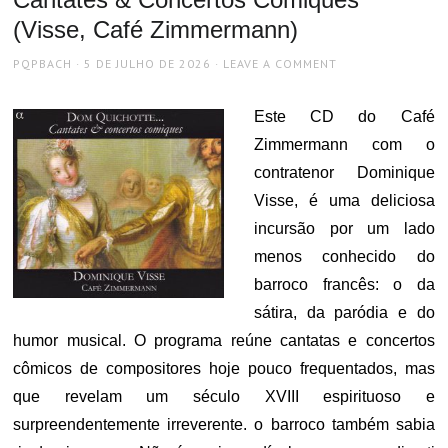
(Visse, Café Zimmermann)
AUTHOR
POSTED
PQPBACH
5 DE JULHO DE 2026
LEAVE A COMMENT
ON
Este CD do
Café
Zimmermann
com o
contratenor
Dominique
Visse
, é uma deliciosa
incursão por um lado
menos conhecido do
barroco francês: o da
sátira, da paródia e do
humor musical. O programa reúne cantatas e concertos
cômicos de compositores hoje pouco frequentados, mas
que revelam um século XVIII espirituoso e
surpreendentemente irreverente. o barroco também sabia