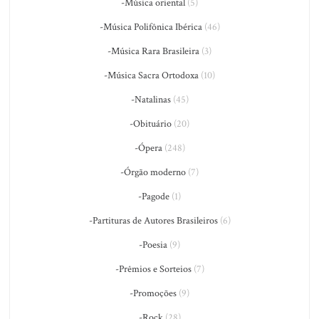
-Música oriental
(5)
-Música Polifônica Ibérica
(46)
-Música Rara Brasileira
(3)
-Música Sacra Ortodoxa
(10)
-Natalinas
(45)
-Obituário
(20)
-Ópera
(248)
-Órgão moderno
(7)
-Pagode
(1)
-Partituras de Autores Brasileiros
(6)
-Poesia
(9)
-Prêmios e Sorteios
(7)
-Promoções
(9)
-Rock
(28)