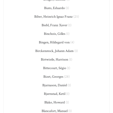
Biato, Eduardo
(1)
Biber, Heinrich Ignaz Franz
(25)
Biebl, Franz Xaver
(1)
Binchois, Gilles
(1)
Bingen, Hildegard von
(4)
Birckenstock, Johann Adam
(1)
Birtwistle, Harrison
(1)
Bittecourt, Ségio
(1)
Bizet, Georges
(28)
Bjarnason, Daníel
(1)
Bjørnstad, Ketil
(1)
Blake, Howard
(1)
Blancafort, Manuel
(1)