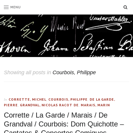
SE
MENU
Showing all posts in
Courbois, Philippe
CORRETTE, MICHEL
,
COURBOIS, PHILIPPE
,
DE LA GARDE,
In
PIERRE
,
GRANDVAL, NICOLAS RACOT DE
,
MARAIS, MARIN
Corrette / La Garde / Marais / De
Grandval / Courbois: Dom Quichotte –
Cantates & Concertos Comiques