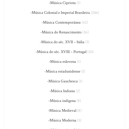
-Música Cipriota
(1)
-Música Colonial e Imperial Brasileira
(206)
-Música Contemporânea
(42)
-Música do Renascimento
(26)
-Música do séc. XVII – Itália
(3)
-Música do séc. XVIII – Portugal
(20)
-Música eslovena
(1)
-Música estadunidense
(1)
-Música Gauchesca
(1)
-Música Indiana
(2)
-Música indígena
(8)
-Música Medieval
(8)
-Música Moderna
(3)