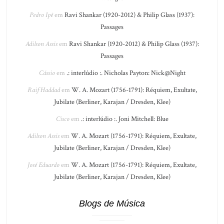
Pedro Ipê
em
Ravi Shankar (1920-2012) & Philip Glass (1937):
Passages
Adilson Assis
em
Ravi Shankar (1920-2012) & Philip Glass (1937):
Passages
Cássio
em
.: interlúdio :. Nicholas Payton: Nick@Night
Raif Haddad
em
W. A. Mozart (1756-1791): Réquiem, Exultate,
Jubilate (Berliner, Karajan / Dresden, Klee)
Cisco
em
.: interlúdio :. Joni Mitchell: Blue
Adilson Assis
em
W. A. Mozart (1756-1791): Réquiem, Exultate,
Jubilate (Berliner, Karajan / Dresden, Klee)
José Eduardo
em
W. A. Mozart (1756-1791): Réquiem, Exultate,
Jubilate (Berliner, Karajan / Dresden, Klee)
Blogs de Música