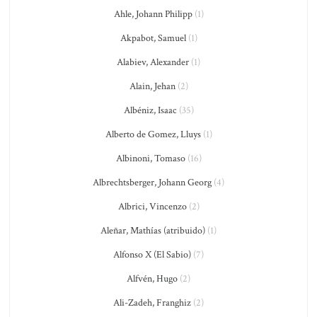
Ahle, Johann Philipp
(1)
Akpabot, Samuel
(1)
Alabiev, Alexander
(1)
Alain, Jehan
(2)
Albéniz, Isaac
(35)
Alberto de Gomez, Lluys
(1)
Albinoni, Tomaso
(16)
Albrechtsberger, Johann Georg
(4)
Albrici, Vincenzo
(2)
Aleñar, Mathías (atribuido)
(1)
Alfonso X (El Sabio)
(7)
Alfvén, Hugo
(2)
Ali-Zadeh, Franghiz
(2)